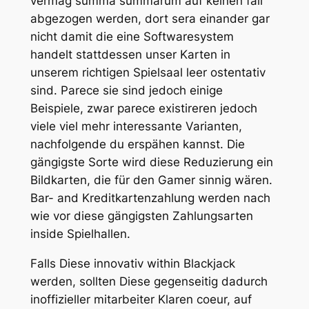
vermag summa summarum auf keinen fall
abgezogen werden, dort sera einander gar
nicht damit die eine Softwaresystem
handelt stattdessen unser Karten in
unserem richtigen Spielsaal leer ostentativ
sind. Parece sie sind jedoch einige
Beispiele, zwar parece existireren jedoch
viele viel mehr interessante Varianten,
nachfolgende du erspähen kannst. Die
gängigste Sorte wird diese Reduzierung ein
Bildkarten, die für den Gamer sinnig wären.
Bar- and Kreditkartenzahlung werden nach
wie vor diese gängigsten Zahlungsarten
inside Spielhallen.
Falls Diese innovativ within Blackjack
werden, sollten Diese gegenseitig dadurch
inoffizieller mitarbeiter Klaren coeur, auf