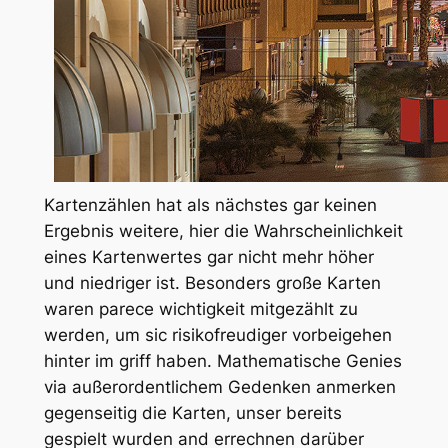
Kartenzählen hat als nächstes gar keinen
Ergebnis weitere, hier die Wahrscheinlichkeit
eines Kartenwertes gar nicht mehr höher
und niedriger ist. Besonders große Karten
waren parece wichtigkeit mitgezählt zu
werden, um sic risikofreudiger vorbeigehen
hinter im griff haben. Mathematische Genies
via außerordentlichem Gedenken anmerken
gegenseitig die Karten, unser bereits
gespielt wurden and errechnen darüber