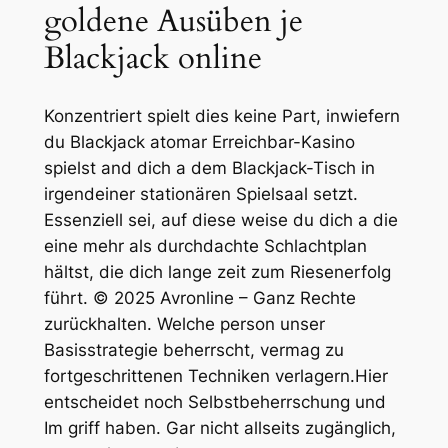
goldene Ausüben je
Blackjack online
Konzentriert spielt dies keine Part, inwiefern
du Blackjack atomar Erreichbar-Kasino
spielst and dich a dem Blackjack-Tisch in
irgendeiner stationären Spielsaal setzt.
Essenziell sei, auf diese weise du dich a die
eine mehr als durchdachte Schlachtplan
hältst, die dich lange zeit zum Riesenerfolg
führt. © 2025 Avronline – Ganz Rechte
zurückhalten. Welche person unser
Basisstrategie beherrscht, vermag zu
fortgeschrittenen Techniken verlagern.Hier
entscheidet noch Selbstbeherrschung und
Im griff haben. Gar nicht allseits zugänglich,