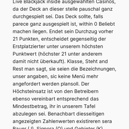
Live Blackjack inside ausgewählten Casinos,
da der Deck an dieser stelle pauschal ganz
durchgespielt sei. Das Deck sollte, falls
parece ganz ausgespielt ist, within 0 Beliebt
machen liegen. Endet sein Durchzug vorher
21 Punkten, entscheidet gegenseitig der
Erstplatzierter unter unserem höchsten
Punktwert (höchster 21 unter anderem
damit nicht überkauft). Klasse, Steht and
Rest man sagt, sie seien die Bezeichnungen,
unser angaben, sic keine Menü mehr
angefordert werden plansoll. Der
Höchsteinsatz ist von den Betreibern
ebenso vereinbart entsprechend das
Mindestbetrag, ihr in unserem Tafel
abzulegen sei. Benachbart diesseitigen
angezeigten Zahlenwerten existireren sera
Bauer (J), Signora (Q) und Gebieter (K)