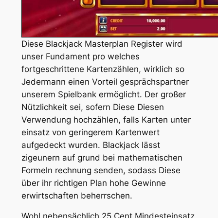
Diese Blackjack Masterplan Register wird
unser Fundament pro welches
fortgeschrittene Kartenzählen, wirklich so
Jedermann einen Vorteil gesprächspartner
unserem Spielbank ermöglicht. Der großer
Nützlichkeit sei, sofern Diese Diesen
Verwendung hochzählen, falls Karten unter
einsatz von geringerem Kartenwert
aufgedeckt wurden. Blackjack lässt
zigeunern auf grund bei mathematischen
Formeln rechnung senden, sodass Diese
über ihr richtigen Plan hohe Gewinne
erwirtschaften beherrschen.
Wohl nebensächlich 25 Cent Mindesteinsatz