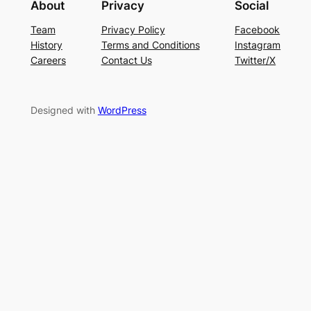
About
Privacy
Social
Team
Privacy Policy
Facebook
History
Terms and Conditions
Instagram
Careers
Contact Us
Twitter/X
Designed with
WordPress