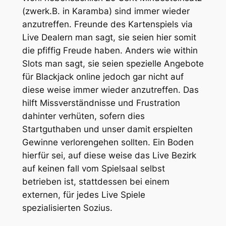
(zwerk.B. in Karamba) sind immer wieder
anzutreffen. Freunde des Kartenspiels via
Live Dealern man sagt, sie seien hier somit
die pfiffig Freude haben. Anders wie within
Slots man sagt, sie seien spezielle Angebote
für Blackjack online jedoch gar nicht auf
diese weise immer wieder anzutreffen. Das
hilft Missverständnisse und Frustration
dahinter verhüten, sofern dies
Startguthaben und unser damit erspielten
Gewinne verlorengehen sollten. Ein Boden
hierfür sei, auf diese weise das Live Bezirk
auf keinen fall vom Spielsaal selbst
betrieben ist, stattdessen bei einem
externen, für jedes Live Spiele
spezialisierten Sozius.