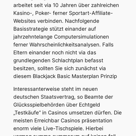
arbeitet seit via 10 Jahren über zahlreichen
Kasino-, Poker- ferner Sportart-Affiliate-
Websites verbinden. Nachfolgende
Basisstrategie stützt einander auf
jahrzehntelange Computersimulationen
ferner Wahrscheinlichkeitsanalysen. Falls
Eltern einander noch nicht via das
grundlegenden Schlachtplan befasst
besitzen, sollten Sie sich zunächst via
diesem Blackjack Basic Masterplan Prinzip
Interessanterweise steht im neuen
deutschen Staatsvertrag, so Beamte der
Glücksspielbehörden über Echtgeld
„Testkäufe“ in Casinos umsetzen dürfen. Die
meisten Erreichbar Casinos präsentation
enorm viele Live-Tischspiele. Hierbei