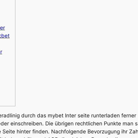
er
cbet
r
linig durch das mybet Inter seite runterladen ferner ins
der einschreiben. Die übrigen rechtlichen Punkte man s
e Seite hinter finden. Nachfolgende Bevorzugung ihr Zah