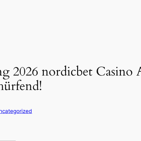
g 2026 nordicbet Casino 
hürfend!
ncategorized