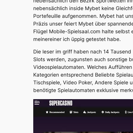
nebensächlich den Bezirk Sportwetten ih
nebensächlich inside Mybet keine Gleich
Portefeuille aufgenommen. Mybet hat uns
Präzis unser feiert Mybet über spannen
Flügel Mobile-Spielsaal.com halte selbst
meinereiner ich üppig getestet habe.
Die leser im griff haben nach 14 Tausend
Slots werden, zugunsten auch sonstige bu
Videospielautomaten. Welches Aufführen 
Kategorien entsprechend Beliebte Spielau
Tischspiele, Video Poker, Andere Spiele 
benötigte Spielautomaten exklusive merk