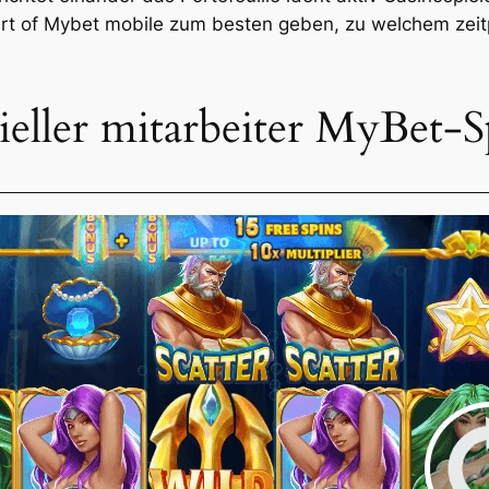
part of Mybet mobile zum besten geben, zu welchem ze
zieller mitarbeiter MyBet-Sp