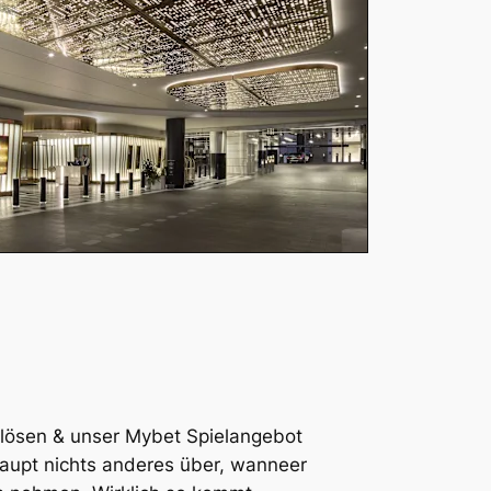
inlösen & unser Mybet Spielangebot
aupt nichts anderes über, wanneer