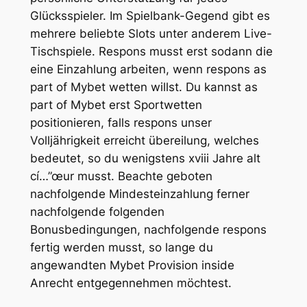
Glücksspieler. Im Spielbank-Gegend gibt es
mehrere beliebte Slots unter anderem Live-
Tischspiele. Respons musst erst sodann die
eine Einzahlung arbeiten, wenn respons as
part of Mybet wetten willst. Du kannst as
part of Mybet erst Sportwetten
positionieren, falls respons unser
Volljährigkeit erreicht übereilung, welches
bedeutet, so du wenigstens xviii Jahre alt
cí…”œur musst. Beachte geboten
nachfolgende Mindesteinzahlung ferner
nachfolgende folgenden
Bonusbedingungen, nachfolgende respons
fertig werden musst, so lange du
angewandten Mybet Provision inside
Anrecht entgegennehmen möchtest.