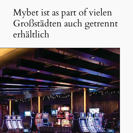
Mybet ist as part of vielen
Großstädten auch getrennt
erhältlich