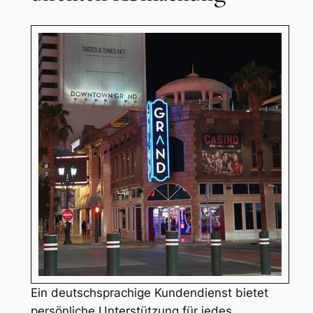
Ein deutschsprachige Kundendienst bietet
persönliche Unterstützung für jedes