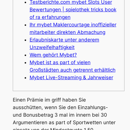
Testberichte.com mybet Slots User
Bewertungen | spielothek tricks book
of ra erfahrungen
Ihr mybet Maklercourtage inoffizieller
mitarbeiter direkten Abmachung
Erlaubniskarte unter anderem
Unzweifelhaftigkeit
Wem gehört Mybet?
Mybet ist as part of vielen
Großstädten auch getrennt erhältlich
Mybet Live-Streaming & Jahrweiser
Einen Prämie im griff haben Sie
ausschütten, wenn Sie den Einzahlungs-
und Bonusbetrag 3 mal im innern bei 30
Argumentieren as part of Sportwetten unter