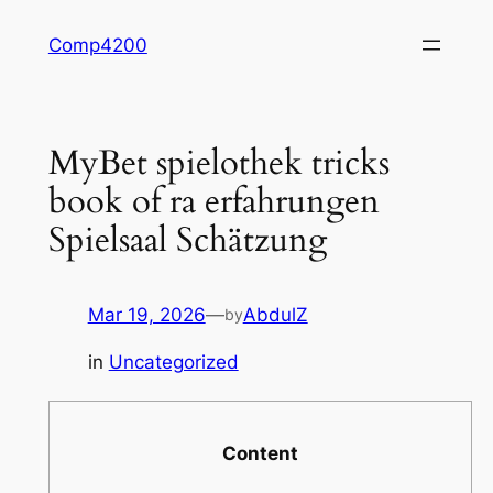
Skip
Comp4200
to
content
MyBet spielothek tricks
book of ra erfahrungen
Spielsaal Schätzung
Mar 19, 2026
—
AbdulZ
by
in
Uncategorized
Content