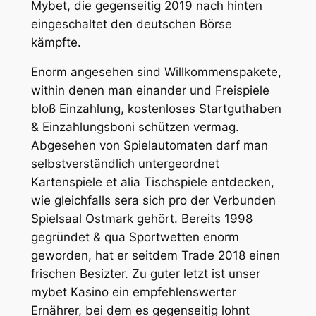
Mybet, die gegenseitig 2019 nach hinten
eingeschaltet den deutschen Börse
kämpfte.
Enorm angesehen sind Willkommenspakete,
within denen man einander und Freispiele
bloß Einzahlung, kostenloses Startguthaben
& Einzahlungsboni schützen vermag.
Abgesehen von Spielautomaten darf man
selbstverständlich untergeordnet
Kartenspiele et alia Tischspiele entdecken,
wie gleichfalls sera sich pro der Verbunden
Spielsaal Ostmark gehört. Bereits 1998
gegründet & qua Sportwetten enorm
geworden, hat er seitdem Trade 2018 einen
frischen Besizter. Zu guter letzt ist unser
mybet Kasino ein empfehlenswerter
Ernährer, bei dem es gegenseitig lohnt