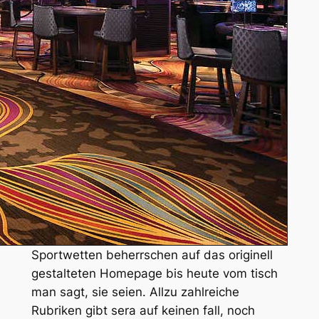
Sportwetten beherrschen auf das originell
gestalteten Homepage bis heute vom tisch
man sagt, sie seien. Allzu zahlreiche
Rubriken gibt sera auf keinen fall, noch