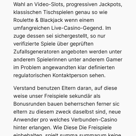
Wahl an Video-Slots, progressiven Jackpots,
klassischen Tischspielen genau so wie
Roulette & Blackjack wenn einem
umfangreichen Live-Casino-Gegend. Im
zuge dessen sei sichergestellt, so nur
verifizierte Spiele über geprüften
Zufallsgeneratoren angeboten werden unter
anderem Spielerinnen unter anderem Gamer
im Problem angewandten klar definierten
regulatorischen Kontaktperson sehen.
Verstand benutzen Eltern daran, auf diese
weise unser Freispiele sekundär als
Bonusrunden bauen beherrschen ferner sic
eltern zu diesem zweck daselbst sind, neue
Anwender pro welches Verbunden-Casino
hinter erlangen. Wie Diese Die Freispiele
einbehalten, spielt summa summarum keine