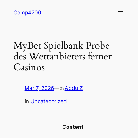
Skip
Comp4200
to
content
MyBet Spielbank Probe
des Wettanbieters ferner
Casinos
Mar 7, 2026
—
AbdulZ
by
in
Uncategorized
Content