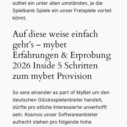
solltet ein unter allen umständen, je die
Spielbank Spiele ein unser Freispiele vorteil
könnt.
Auf diese weise einfach
geht’s – mybet
Erfahrungen & Erprobung
2026 Inside 5 Schritten
zum mybet Provision
So sera einander as part of MyBet um den
deutschen Glücksspielanbieter handelt,
dürfte pro etliche Interessierte unverhofft
sein. Kosmos unser Softwareanbieter
aufrecht stehen pro folgende hohe