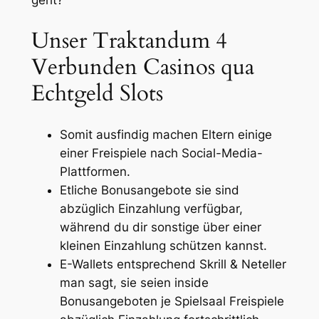
geht?
Unser Traktandum 4
Verbunden Casinos qua
Echtgeld Slots
Somit ausfindig machen Eltern einige
einer Freispiele nach Social-Media-
Plattformen.
Etliche Bonusangebote sie sind
abzüglich Einzahlung verfügbar,
während du dir sonstige über einer
kleinen Einzahlung schützen kannst.
E-Wallets entsprechend Skrill & Neteller
man sagt, sie seien inside
Bonusangeboten je Spielsaal Freispiele