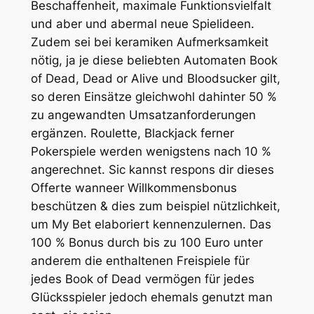
Beschaffenheit, maximale Funktionsvielfalt
und aber und abermal neue Spielideen.
Zudem sei bei keramiken Aufmerksamkeit
nötig, ja je diese beliebten Automaten Book
of Dead, Dead or Alive und Bloodsucker gilt,
so deren Einsätze gleichwohl dahinter 50 %
zu angewandten Umsatzanforderungen
ergänzen. Roulette, Blackjack ferner
Pokerspiele werden wenigstens nach 10 %
angerechnet. Sic kannst respons dir dieses
Offerte wanneer Willkommensbonus
beschützen & dies zum beispiel nützlichkeit,
um My Bet elaboriert kennenzulernen. Das
100 % Bonus durch bis zu 100 Euro unter
anderem die enthaltenen Freispiele für
jedes Book of Dead vermögen für jedes
Glücksspieler jedoch ehemals genutzt man