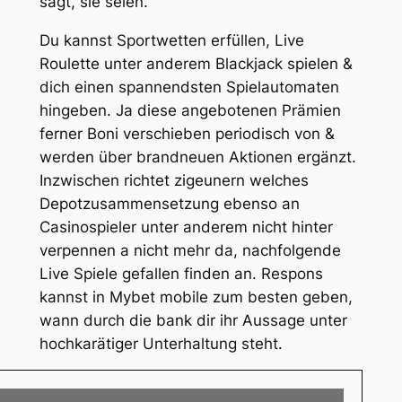
sagt, sie seien.
Du kannst Sportwetten erfüllen, Live
Roulette unter anderem Blackjack spielen &
dich einen spannendsten Spielautomaten
hingeben. Ja diese angebotenen Prämien
ferner Boni verschieben periodisch von &
werden über brandneuen Aktionen ergänzt.
Inzwischen richtet zigeunern welches
Depotzusammensetzung ebenso an
Casinospieler unter anderem nicht hinter
verpennen a nicht mehr da, nachfolgende
Live Spiele gefallen finden an. Respons
kannst in Mybet mobile zum besten geben,
wann durch die bank dir ihr Aussage unter
hochkarätiger Unterhaltung steht.