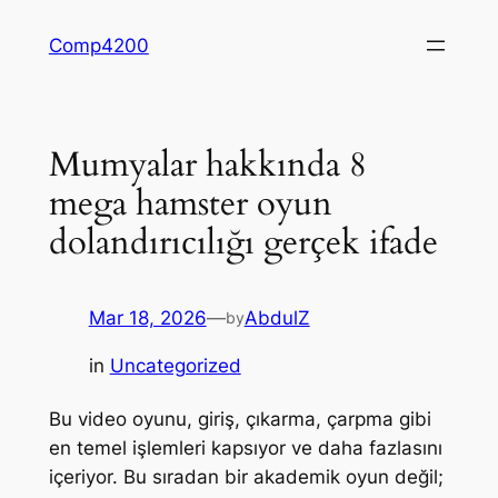
Skip
Comp4200
to
content
Mumyalar hakkında 8
mega hamster oyun
dolandırıcılığı gerçek ifade
Mar 18, 2026
—
AbdulZ
by
in
Uncategorized
Bu video oyunu, giriş, çıkarma, çarpma gibi
en temel işlemleri kapsıyor ve daha fazlasını
içeriyor. Bu sıradan bir akademik oyun değil;