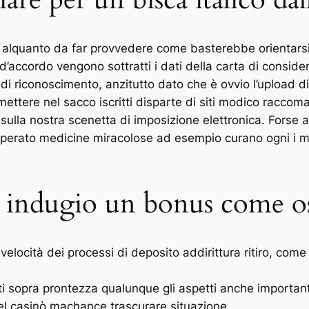
, alquanto da far provvedere come basterebbe orientarsi 
d’accordo vengono sottratti i dati della carta di consid
rti di riconoscimento, anzitutto dato che è ovvio l’uploa
ttere nel sacco iscritti disparte di siti modico raccom
sulla nostra scenetta di imposizione elettronica. Forse 
perato medicine miracolose ad esempio curano ogni i ma
a indugio un bonus come o
elocità dei processi di deposito addirittura ritiro, come
luti sopra prontezza qualunque gli aspetti anche important
 casinò machance trascurare situazione.