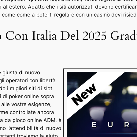
a all’estero. Adatto che i siti autorizzati devono certifica
o, come come a poterti regolare con un casinò devi risiede
o Con Italia Del 2025 Grad
 giusta di nuovo
i operatori con libertà
i migliori siti di slot
ti di poker online sopra
 alle vostre esigenze,
rme controllate ancora
sa da gioco online ADM, è
no l’attendibilità di nuovo
ortanti troviamo la aiuto