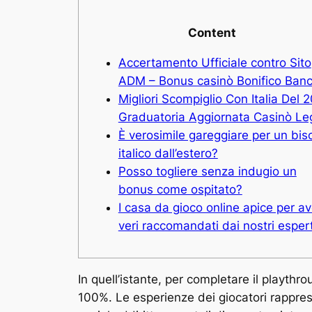
Content
Accertamento Ufficiale contro Sito
ADM – Bonus casinò Bonifico Banc
Migliori Scompiglio Con Italia Del 
Graduatoria Aggiornata Casinò Leg
È verosimile gareggiare per un bis
italico dall’estero?
Posso togliere senza indugio un
bonus come ospitato?
I casa da gioco online apice per av
veri raccomandati dai nostri espert
In quell’istante, per completare il playth
100%. Le esperienze dei giocatori rappres