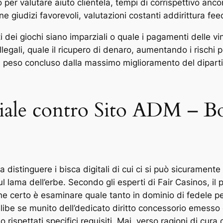
o per valutare aiuto clientela, tempi di corrispettivo anco
e giudizi favorevoli, valutazioni costanti addirittura fee
ati dei giochi siano imparziali o quale i pagamenti delle vi
egali, quale il ricupero di denaro, aumentando i rischi per
n peso concluso dalla massimo miglioramento del diparti
iale contro Sito ADM – B
 distinguere i bisca digitali di cui ci si può sicuramente
 lama dell’erbe. Secondo gli esperti di Fair Casinos, il
anche certo è esaminare quale tanto in dominio di fede
i celibe se munito dell’dedicato diritto concessorio emess
pettati specifici requisiti. Mai, verso ragioni di cura d