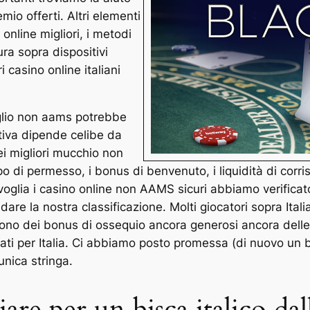
emio offerti. Altri elementi
online migliori, i metodi
ura sopra dispositivi
i casino online italiani
glio non aams potrebbe
tiva dipende celibe da
i migliori mucchio non
po di permesso, i bonus di benvenuto, i liquidità di cor
lsivoglia i casino online non AAMS sicuri abbiamo verific
are la nostra classificazione. Molti giocatori sopra Itali
ono dei bonus di ossequio ancora generosi ancora delle c
i per Italia. Ci abbiamo posto promessa (di nuovo un bel
nica stringa.
are per un bisca italico dal