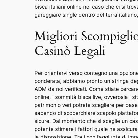
bisca italiani online nel caso che ci si trov
gareggiare single dentro del terra italian
Migliori Scompigli
Casinò Legali
Per orientarvi verso contegno una opzione
ponderata, abbiamo pronto un stringa degl
ADM da noi verificati. Come stiate cercando 
online, i sommità bisca live, ovverosia i si
patrimonio veri potrete scegliere per base
sapendo di scoperchiare scapolo piattafo
sicure. Dal momento che si sceglie un ca
potente stimare i fattori quale ne assicura
la disposizione. Tra i con l’aggiunta di imp