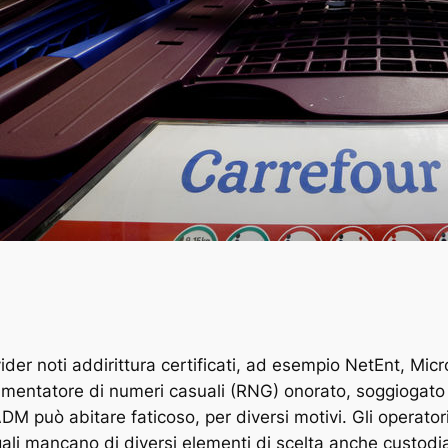
der noti addirittura certificati, ad esempio NetEnt, Mi
limentatore di numeri casuali (RNG) onorato, soggiogato 
 può abitare faticoso, per diversi motivi. Gli operato
gali mancano di diversi elementi di scelta anche custodia 