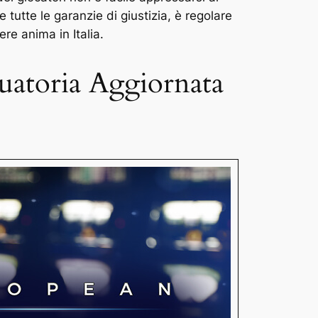
re tutte le garanzie di giustizia, è regolare
re anima in Italia.
uatoria Aggiornata