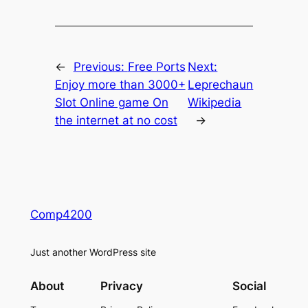
←
Previous:
Free Ports
Next:
Enjoy more than 3000+
Leprechaun
Slot Online game On
Wikipedia
the internet at no cost
→
Comp4200
Just another WordPress site
About
Privacy
Social