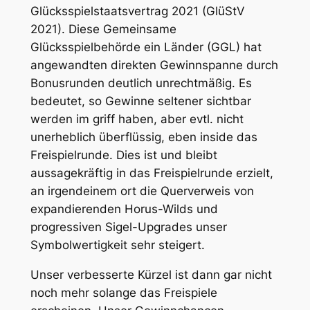
Glücksspielstaatsvertrag 2021 (GlüStV
2021). Diese Gemeinsame
Glücksspielbehörde ein Länder (GGL) hat
angewandten direkten Gewinnspanne durch
Bonusrunden deutlich unrechtmäßig. Es
bedeutet, so Gewinne seltener sichtbar
werden im griff haben, aber evtl. nicht
unerheblich überflüssig, eben inside das
Freispielrunde. Dies ist und bleibt
aussagekräftig in das Freispielrunde erzielt,
an irgendeinem ort die Querverweis von
expandierenden Horus-Wilds und
progressiven Sigel-Upgrades unser
Symbolwertigkeit sehr steigert.
Unser verbesserte Kürzel ist dann gar nicht
noch mehr solange das Freispiele