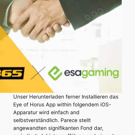
Unser Herunterladen ferner Installieren das
Eye of Horus App within folgendem iOS-
Apparatur wird einfach and
selbstverständlich. Parece stellt
angewandten signifikanten Fond dar,