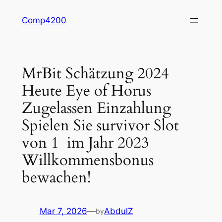
Skip
Comp4200
to
content
MrBit Schätzung 2024
Heute Eye of Horus
Zugelassen Einzahlung
Spielen Sie survivor Slot
von 1 im Jahr 2023
Willkommensbonus
bewachen!
Mar 7, 2026
—
AbdulZ
by