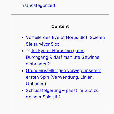
in
Uncategorized
Content
Vorteile des Eye of Horus Slot: Spielen
Sie survivor Slot
Ist Eye of Horus ein gutes
Durchgang & darf man ute Gewinne
einbringen?
Grundeinstellungen vorweg unserem
ersten Spin (Verwendung, Linien,
Optionen)
Schlussfolgerung – passt ihr Slot zu
deinem Spielstil?