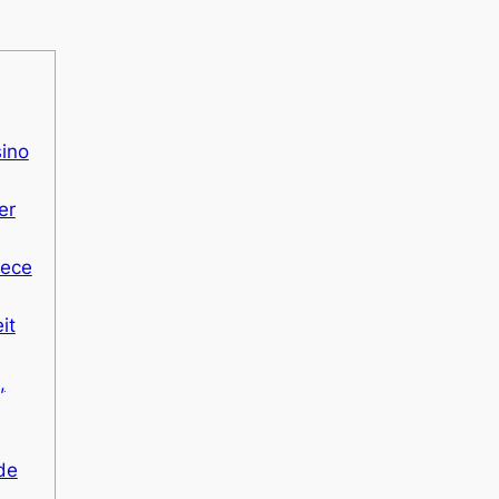
ino
er
rece
it
,
de