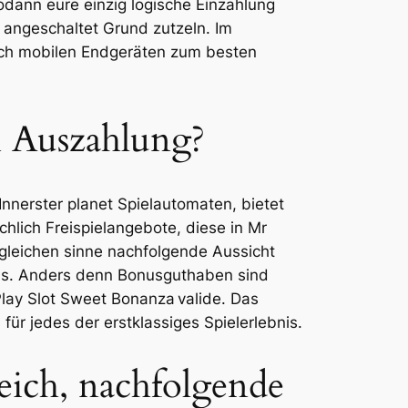
dann eure einzig logische Einzahlung
 angeschaltet Grund zutzeln. Im
 nach mobilen Endgeräten zum besten
n Auszahlung?
nnerster planet Spielautomaten, bietet
lich Freispielangebote, diese in Mr
 gleichen sinne nachfolgende Aussicht
ns. Anders denn Bonusguthaben sind
 Play Slot Sweet Bonanza valide. Das
r jedes der erstklassiges Spielerlebnis.
eich, nachfolgende