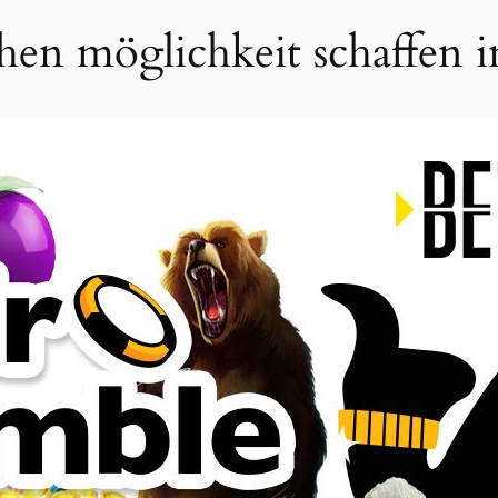
hen möglichkeit schaffen 