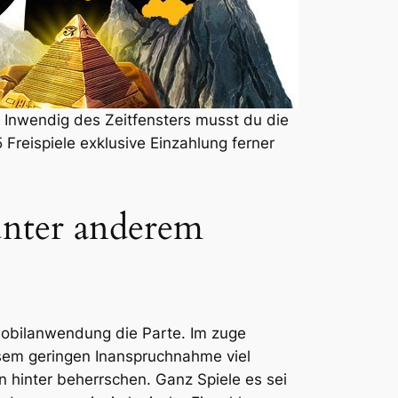
 Inwendig des Zeitfensters musst du die
 Freispiele exklusive Einzahlung ferner
 unter anderem
Mobilanwendung die Parte. Im zuge
iesem geringen Inanspruchnahme viel
 hinter beherrschen. Ganz Spiele es sei