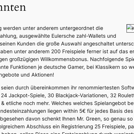
nnten
g werden unter anderem untergeordnet die
zahlung, ausgewählte Eulersche zahl-Wallets und
 seinen Kunden die große Auswahl angeschaltet unters
aben unter anderem 200 Freispiele ferner ist auf das 
tigen großzügigen Willkommensbonus. Nachfolgende Spi
vante Funktionen je deutsche Gamer, bei Klassikern so we
ngebote und Aktionen!
ie seien durch übereinkommen ihr renommiertesten Softw
 Jackpot-Spiele, 30 Blackjack-Variationen, 32 Roulett
& etliche noch mehr. Welches welches Spielangebot betri
ndesteinzahlungen liegen within 5€ für jedes Basis des 
 Abgesehen davon schenkt Ihnen Mr. Green, so genau s
olgreichem Abschluss ein Registrierung 25 Freispiele, p