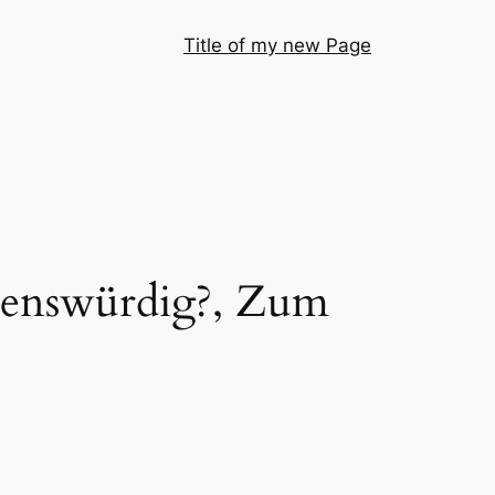
Title of my new Page
uenswürdig?, Zum