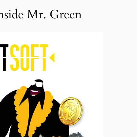
inside Mr. Green