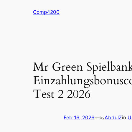
Skip
Comp4200
to
content
Mr Green Spielbank
Einzahlungsbonusc
Test 2 2026
Feb 16, 2026
—
AbdulZ
in
U
by