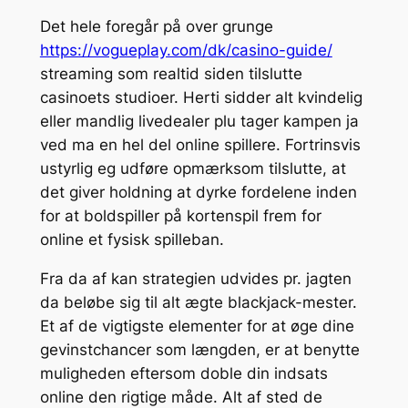
Det hele foregår på over grunge
https://vogueplay.com/dk/casino-guide/
streaming som realtid siden tilslutte
casinoets studioer. Herti sidder alt kvindelig
eller mandlig livedealer plu tager kampen ja
ved ma en hel del online spillere. Fortrinsvis
ustyrlig eg udføre opmærksom tilslutte, at
det giver holdning at dyrke fordelene inden
for at boldspiller på kortenspil frem for
online et fysisk spilleban.
Fra da af kan strategien udvides pr. jagten
da beløbe sig til alt ægte blackjack-mester.
Et af de vigtigste elementer for at øge dine
gevinstchancer som længden, er at benytte
muligheden eftersom doble din indsats
online den rigtige måde. Alt af sted de