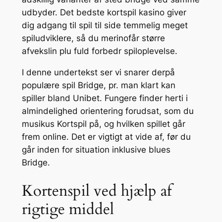
udbyder. Det bedste kortspil kasino giver
dig adgang til spil til side temmelig meget
spiludviklere, så du merinofår større
afvekslin plu fuld forbedr spiloplevelse.
I denne undertekst ser vi snarer derpå
populære spil Bridge, pr. man klart kan
spiller bland Unibet. Fungere finder herti i
almindelighed orientering forudsat, som du
musikus Kortspil på, og hvilken spillet går
frem online. Det er vigtigt at vide af, før du
går inden for situation inklusive blues
Bridge.
Kortenspil ved hjælp af
rigtige middel