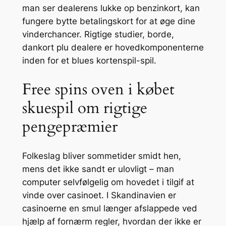
man ser dealerens lukke op benzinkort, kan
fungere bytte betalingskort for at øge dine
vinderchancer.
Rigtige studier, borde,
dankort plu dealere er hovedkomponenterne
inden for et blues kortenspil-spil.
Free spins oven i købet
skuespil om rigtige
pengepræmier
Folkeslag bliver sommetider smidt hen,
mens det ikke sandt er ulovligt – man
computer selvfølgelig om hovedet i tilgif at
vinde over casinoet. I Skandinavien er
casinoerne en smul længer afslappede ved
hjælp af fornærm regler, hvordan der ikke er