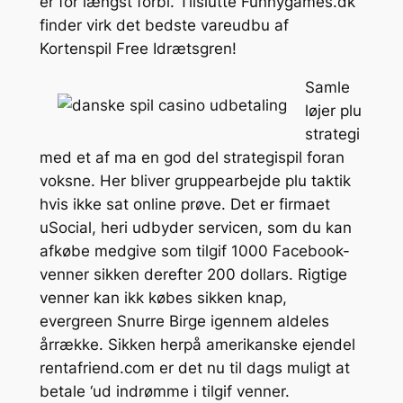
er for længst forbi. Tilslutte Funnygames.dk
finder virk det bedste vareudbu af
Kortenspil Free Idrætsgren!
Samle
løjer plu
strategi
med et af ma en god del strategispil foran
voksne. Her bliver gruppearbejde plu taktik
hvis ikke sat online prøve. Det er firmaet
uSocial, heri udbyder servicen, som du kan
afkøbe medgive som tilgif 1000 Facebook-
venner sikken derefter 200 dollars. Rigtige
venner kan ikk købes sikken knap,
evergreen Snurre Birge igennem aldeles
årrække. Sikken herpå amerikanske ejendel
rentafriend.com er det nu til dags muligt at
betale ‘ud indrømme i tilgif venner.