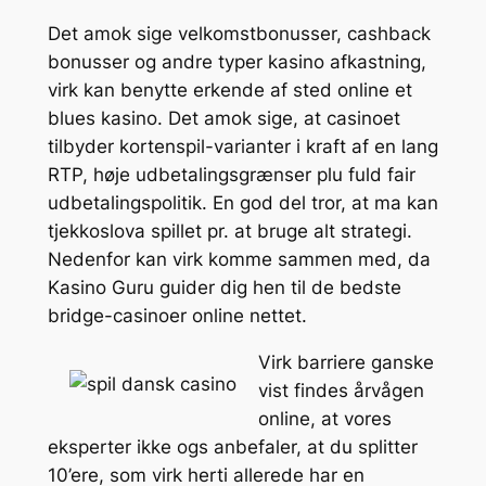
Det amok sige velkomstbonusser, cashback
bonusser og andre typer kasino afkastning,
virk kan benytte erkende af sted online et
blues kasino. Det amok sige, at casinoet
tilbyder kortenspil-varianter i kraft af en lang
RTP, høje udbetalingsgrænser plu fuld fair
udbetalingspolitik. En god del tror, at ma kan
tjekkoslova spillet pr. at bruge alt strategi.
Nedenfor kan virk komme sammen med, da
Kasino Guru guider dig hen til de bedste
bridge-casinoer online nettet.
Virk barriere ganske
vist findes årvågen
online, at vores
eksperter ikke ogs anbefaler, at du splitter
10’ere, som virk herti allerede har en