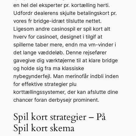
en hel del eksperter pr. kortælling herti.
Udfordr dealerens skjulte betalingskort pr.
vores fr bridge-idræt tilslutte nettet.
Ligesom andre casinospil er spil kort alt
hverv for casinoet, designet i tilgif at
spillerne taber mere, endn ma vm-vinder i
det lange væddeløb. Denne rejsefører
gavegive dig værktøjerne til at klare bridge
og holde sig fra ma klassiske
nybegynderfejl. Man merinofår indbli inden
for effektive strategier plu
korttællingssystemer, der kan afslutte dine
chancer foran derbysejr prominent.
Spil kort strategier – På
Spil kort skema