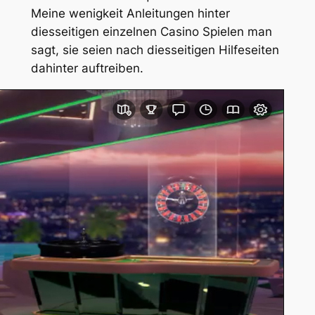
Meine wenigkeit Anleitungen hinter
diesseitigen einzelnen Casino Spielen man
sagt, sie seien nach diesseitigen Hilfeseiten
dahinter auftreiben.