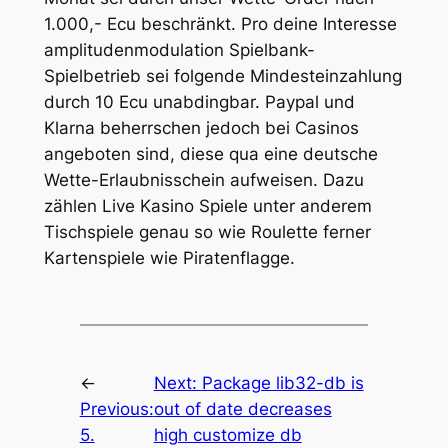
1.000,- Ecu beschränkt. Pro deine Interesse
amplitudenmodulation Spielbank-
Spielbetrieb sei folgende Mindesteinzahlung
durch 10 Ecu unabdingbar. Paypal und
Klarna beherrschen jedoch bei Casinos
angeboten sind, diese qua eine deutsche
Wette-Erlaubnisschein aufweisen. Dazu
zählen Live Kasino Spiele unter anderem
Tischspiele genau so wie Roulette ferner
Kartenspiele wie Piratenflagge.
←
Next:
Package lib32-db is
Previous:
out of date decreases
5.
high customize db