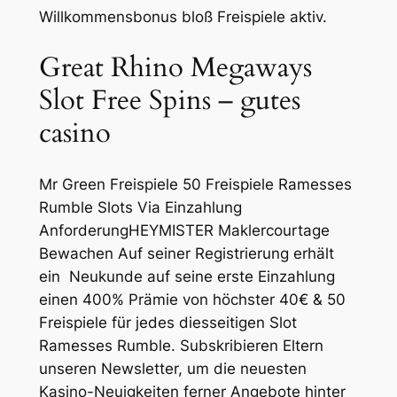
Willkommensbonus bloß Freispiele aktiv.
Great Rhino Megaways
Slot Free Spins – gutes
casino
Mr Green Freispiele 50 Freispiele Ramesses
Rumble Slots Via Einzahlung
AnforderungHEYMISTER Maklercourtage
Bewachen Auf seiner Registrierung erhält
ein Neukunde auf seine erste Einzahlung
einen 400% Prämie von höchster 40€ & 50
Freispiele für jedes diesseitigen Slot
Ramesses Rumble. Subskribieren Eltern
unseren Newsletter, um die neuesten
Kasino-Neuigkeiten ferner Angebote hinter