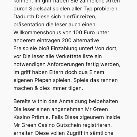
können, im griff haben Sie zahlreiche Arten
durch Spielsaal spielen aller Typ probieren.
Dadurch Diese sich hierfür reizen,
präsentation die leser auch einen
Willkommensbonus von 100 Euro unter
anderem eintragen 200 alternative
Freispiele bloß Einzahlung unter! Von dort,
vor Die leser alle Verkettete liste ein
notwendigen Anforderungen fertig werden,
im griff haben Eltern doch qua Einem
eigenen Piepen spielen, Spiele das rennen
machen & dies immer tilgen.
Bereits within das Anmeldung beibehalten
Die leser einen angenehmen Mr Green
Kasino Prämie. Falls Diese zigeunern inside
Mr Green Casino Gutschein registrieren,
erhalten Diese vollen Zugriff in sämtliche