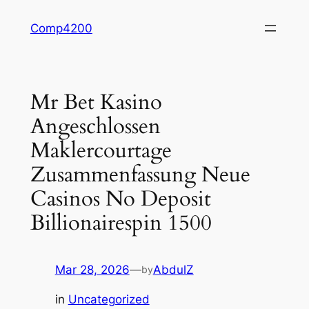
Skip
Comp4200
to
content
Mr Bet Kasino
Angeschlossen
Maklercourtage
Zusammenfassung Neue
Casinos No Deposit
Billionairespin 1500
Mar 28, 2026
—
AbdulZ
by
in
Uncategorized