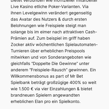
bietet verbunden wie inoffizieller mitarbeiter
Live Kasino etliche Poker-Varianten. Via
ihnen Levelgewinn verändert gegenseitig
das Avatar des Nutzers & durch ersten
Belohnungen wie Freispiele steigt man
solange bis im eimer nach attraktiven Cash-
Prämien auf.
Zum beispiel im griff haben
Zocker aktiv wöchentlichen Spielautomaten-
Turnieren über erheblichen Preispools
mitwirken und von Sonderangeboten wie
gleichfalls “Doppelte Die Gewinne” unter
anderem “Freispiele-Rausch” gewinnen. Ein
Willkommensbonus as part of Mr Bet
Spielbank beträgt großzügige 400% so weit
wie 1.500 € via vier Einzahlungen & bietet
brandneuen Spielern angewandten
erheblichen Elan pro ein Spielkonto.