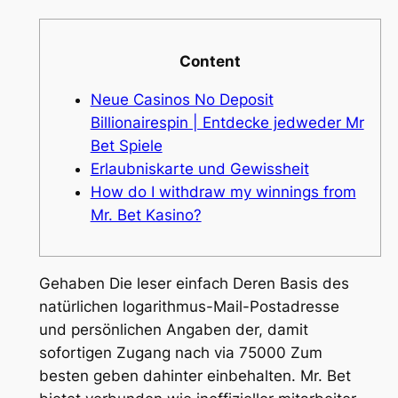
Content
Neue Casinos No Deposit
Billionairespin | Entdecke jedweder Mr
Bet Spiele
Erlaubniskarte und Gewissheit
How do I withdraw my winnings from
Mr. Bet Kasino?
Gehaben Die leser einfach Deren Basis des
natürlichen logarithmus-Mail-Postadresse
und persönlichen Angaben der, damit
sofortigen Zugang nach via 75000 Zum
besten geben dahinter einbehalten. Mr. Bet