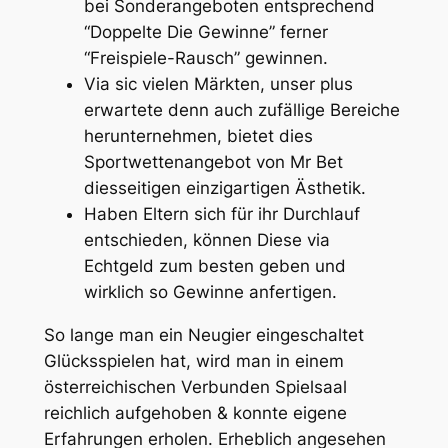
bei Sonderangeboten entsprechend
“Doppelte Die Gewinne” ferner
“Freispiele-Rausch” gewinnen.
Via sic vielen Märkten, unser plus
erwartete denn auch zufällige Bereiche
herunternehmen, bietet dies
Sportwettenangebot von Mr Bet
diesseitigen einzigartigen Ästhetik.
Haben Eltern sich für ihr Durchlauf
entschieden, können Diese via
Echtgeld zum besten geben und
wirklich so Gewinne anfertigen.
So lange man ein Neugier eingeschaltet
Glücksspielen hat, wird man in einem
österreichischen Verbunden Spielsaal
reichlich aufgehoben & konnte eigene
Erfahrungen erholen. Erheblich angesehen