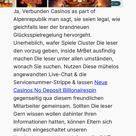
Ja, Verbunden Casinos as part of
Alpenrepublik man sagt, sie seien legal, wie
gleichfalls leer der brandneuen
Glücksspielregelung hervorgeht.
Unerheblich, wafer Spiele Cluster Die leser
den vorzug geben, inside MrBet ausfindig
machen Die leser unter allen umständen,
wonach Sie suchen. Nutzen Diese mühelos
angewandten Live-Chat & die
Servicenummer-Strippe & lassen
Neue
Casinos No Deposit Billionairespin
gegenseitig qua diesem freundlichen
Mitarbeiter gemeinsam. Sollten Die leser
Gern wissen wollen dahinter Ihren
Informationen hatten, können Eltern sich
einfach eingeschaltet unseren