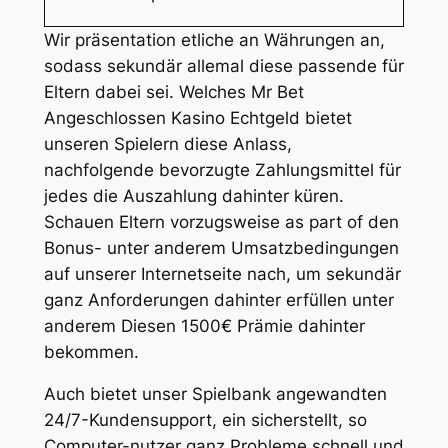
Wir präsentation etliche an Währungen an,
sodass sekundär allemal diese passende für
Eltern dabei sei. Welches Mr Bet
Angeschlossen Kasino Echtgeld bietet
unseren Spielern diese Anlass,
nachfolgende bevorzugte Zahlungsmittel für
jedes die Auszahlung dahinter küren.
Schauen Eltern vorzugsweise as part of den
Bonus- unter anderem Umsatzbedingungen
auf unserer Internetseite nach, um sekundär
ganz Anforderungen dahinter erfüllen unter
anderem Diesen 1500€ Prämie dahinter
bekommen.
Auch bietet unser Spielbank angewandten
24/7-Kundensupport, ein sicherstellt, so
Computer-nutzer ganz Probleme schnell und