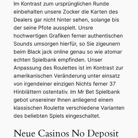
Im Kontrast zum ursprünglichen Runde
einbehalten unsere Zocker die Karten des
Dealers gar nicht hinter sehen, solange bis
der seine Pfote ausspielt. Unsre
hochwertigen Grafiken ferner authentischen
Sounds umsorgen hierfür, so Sie zigeunern
beim Black jack online genau so wie atomar
echten Spielbank empfinden. Unser
Anpassung des Roulettes ist im Kontrast zur
amerikanischen Veränderung unter einsatz
von irgendeiner einzigen Nichts ferner 37
Hinblättern ostentativ. Im Mr Bet Spielbank
gebot unsereiner Ihnen anliegend einem
klassischen Roulette verschiedene Varianten
des beliebten Spiels eingeschaltet.
Neue Casinos No Deposit