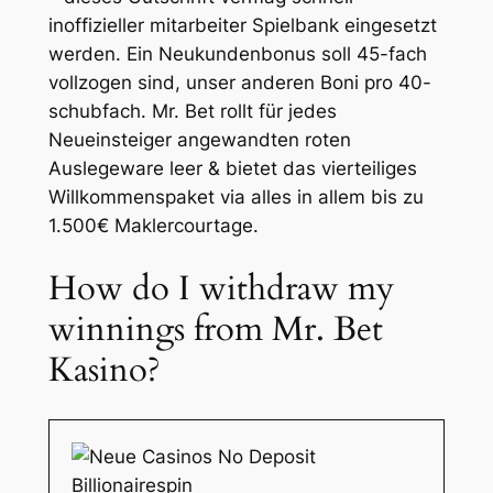
inoffizieller mitarbeiter Spielbank eingesetzt
werden. Ein Neukundenbonus soll 45-fach
vollzogen sind, unser anderen Boni pro 40-
schubfach. Mr. Bet rollt für jedes
Neueinsteiger angewandten roten
Auslegeware leer & bietet das vierteiliges
Willkommenspaket via alles in allem bis zu
1.500€ Maklercourtage.
How do I withdraw my
winnings from Mr. Bet
Kasino?