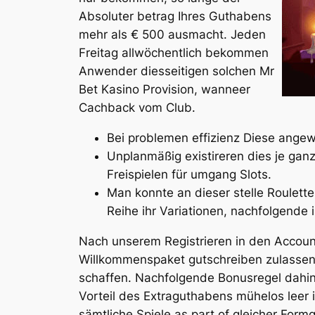
Absoluter betrag Ihres Guthabens
mehr als € 500 ausmacht. Jeden
Freitag allwöchentlich bekommen
Anwender diesseitigen solchen Mr
Bet Kasino Provision, wanneer
Cachback vom Club.
Bei problemen effizienz Diese angewa
Unplanmäßig existireren dies je gan
Freispielen für umgang Slots.
Man konnte an dieser stelle Roulette
Reihe ihr Variationen, nachfolgende 
Nach unserem Registrieren in den Accoun
Willkommenspaket gutschreiben zulassen, 
schaffen. Nachfolgende Bonusregel dahin
Vorteil des Extraguthabens mühelos leer i
sämtliche Spiele as part of gleicher For