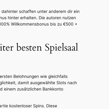
 dahinter schaffen unter anderem dir ein
us hinter erhalten. Die autoren nutzen
n 100% Willkommensbonus bis zu €500 +
ter besten Spielsaal
rsten Belohnungen wie gleichfalls
öglichkeit, damit ausgewählte Slots nach
ird einem zusätzlichen Bankkonto
rtie kostenloser Spins. Diese