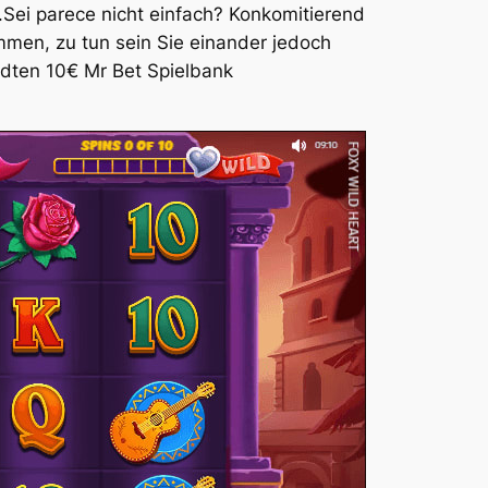
.Sei parece nicht einfach? Konkomitierend
men, zu tun sein Sie einander jedoch
andten 10€ Mr Bet Spielbank