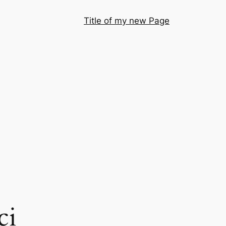
Title of my new Page
ci