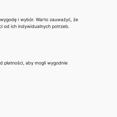
 wygodę i wybór. Warto zauważyć, że
ci od ich indywidualnych potrzeb.
d płatności, aby mogli wygodnie