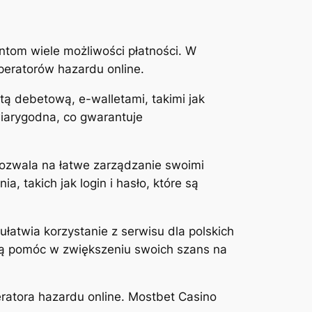
ntom wiele możliwości płatności. W
operatorów hazardu online.
tą debetową, e-walletami, takimi jak
 wiarygodna, co gwarantuje
pozwala na łatwe zarządzanie swoimi
 takich jak login i hasło, które są
łatwia korzystanie z serwisu dla polskich
gą pomóc w zwiększeniu swoich szans na
ratora hazardu online. Mostbet Casino