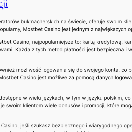
cji
eratorów bukmacherskich na świecie, oferuje swoim klie
 popularny, Mostbet Casino jest jednym z największych 
et Casino, najpopularniejsze to: kartą kredytową, kar
lewami. Każda z tych metod płatności jest bezpieczna i
ównież możliwość logowania się do swojego konta, co 
Mostbet Casino jest możliwe za pomocą danych logowania,
ostępne w wielu językach, w tym w języku polskim, co u
je swoim klientom wiele bonusów i promocji, które mo
asino, jeśli szukasz bezpiecznego i wiarygodnego ope