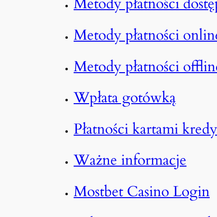
Metody płatności dost
Metody płatności onlin
Metody płatności offlin
Wpłata gotówką
Płatności kartami kre
Ważne informacje
Mostbet Casino Login