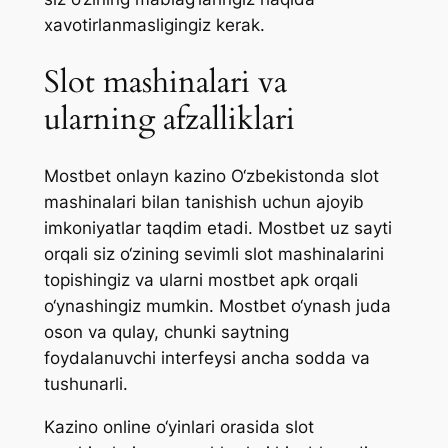
xavotirlanmasligingiz kerak.
Slot mashinalari va
ularning afzalliklari
Mostbet onlayn kazino O‘zbekistonda slot
mashinalari bilan tanishish uchun ajoyib
imkoniyatlar taqdim etadi. Mostbet uz sayti
orqali siz o‘zining sevimli slot mashinalarini
topishingiz va ularni mostbet apk orqali
o‘ynashingiz mumkin. Mostbet o‘ynash juda
oson va qulay, chunki saytning
foydalanuvchi interfeysi ancha sodda va
tushunarli.
Kazino online o‘yinlari orasida slot