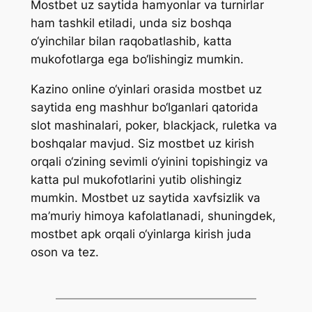
Mostbet uz saytida hamyonlar va turnirlar
ham tashkil etiladi, unda siz boshqa
o‘yinchilar bilan raqobatlashib, katta
mukofotlarga ega bo‘lishingiz mumkin.
Kazino online o‘yinlari orasida mostbet uz
saytida eng mashhur bo‘lganlari qatorida
slot mashinalari, poker, blackjack, ruletka va
boshqalar mavjud. Siz mostbet uz kirish
orqali o‘zining sevimli o‘yinini topishingiz va
katta pul mukofotlarini yutib olishingiz
mumkin. Mostbet uz saytida xavfsizlik va
ma’muriy himoya kafolatlanadi, shuningdek,
mostbet apk orqali o‘yinlarga kirish juda
oson va tez.