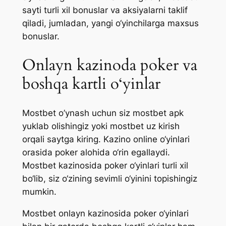
sayti turli xil bonuslar va aksiyalarni taklif
qiladi, jumladan, yangi o‘yinchilarga maxsus
bonuslar.
Onlayn kazinoda poker va
boshqa kartli o‘yinlar
Mostbet o’ynash uchun siz mostbet apk
yuklab olishingiz yoki mostbet uz kirish
orqali saytga kiring. Kazino online o‘yinlari
orasida poker alohida o‘rin egallaydi.
Mostbet kazinosida poker o‘yinlari turli xil
bo‘lib, siz o‘zining sevimli o‘yinini topishingiz
mumkin.
Mostbet onlayn kazinosida poker o‘yinlari