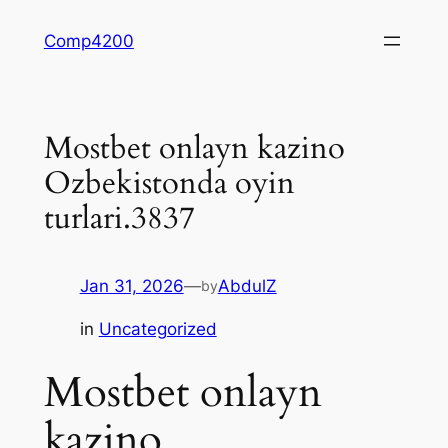
Skip
Comp4200
to
content
Mostbet onlayn kazino
Ozbekistonda oyin
turlari.3837
Jan 31, 2026
—
AbdulZ
by
in
Uncategorized
Mostbet onlayn
kazino