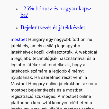
125% bónusz és hogyan kapsz
be?
Bejelentkezés és játékkészlet
mostbet
Hungary egy nagyobbított online
játékhely, amely a világ legnagyobb
játékhelyek közül kiválasztották. A weboldal
a legújabb technológiák használatával és a
legjobb játékokkal rendelkezik, hogy a
játékosok számára a legjobb élményt
nyújtsanak. Ha szeretnéd részt venni a
Mostbet Hungary online játékokban, akkor a
mostbet bejelentkezés és a mostbet
regisztráció szükséges. A mostbet online
platformon keresztül könnyen elérheted a
játékokat, amelyek közül a mostbet casino