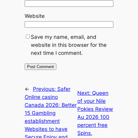
Website
Save my name, email, and
website in this browser for the
next time I comment.
←
Previous:
Safer
Next:
Queen
Online casino
of your Nile
Canada 2026: Better
Pokies Review
15 Gambling
Au 2026 100
establishment
percent free
Websites to have
Spins,
Secure Enjoy and