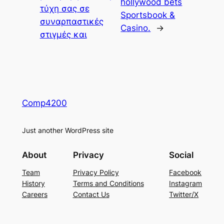
hollywood bets
τύχη σας σε
Sportsbook &
συναρπαστικές
Casino.
→
στιγμές και
Comp4200
Just another WordPress site
About
Privacy
Social
Team
Privacy Policy
Facebook
History
Terms and Conditions
Instagram
Careers
Contact Us
Twitter/X