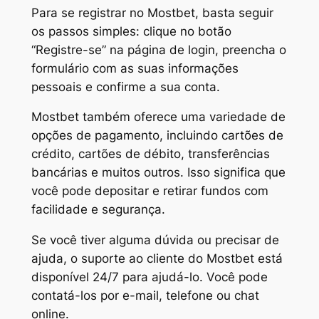
Para se registrar no Mostbet, basta seguir
os passos simples: clique no botão
“Registre-se” na página de login, preencha o
formulário com as suas informações
pessoais e confirme a sua conta.
Mostbet também oferece uma variedade de
opções de pagamento, incluindo cartões de
crédito, cartões de débito, transferências
bancárias e muitos outros. Isso significa que
você pode depositar e retirar fundos com
facilidade e segurança.
Se você tiver alguma dúvida ou precisar de
ajuda, o suporte ao cliente do Mostbet está
disponível 24/7 para ajudá-lo. Você pode
contatá-los por e-mail, telefone ou chat
online.