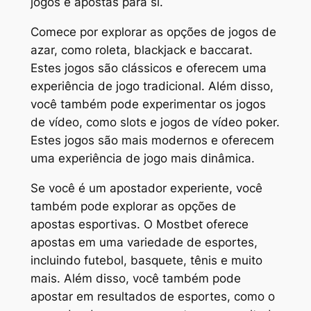
jogos e apostas para si.
Comece por explorar as opções de jogos de
azar, como roleta, blackjack e baccarat.
Estes jogos são clássicos e oferecem uma
experiência de jogo tradicional. Além disso,
você também pode experimentar os jogos
de vídeo, como slots e jogos de vídeo poker.
Estes jogos são mais modernos e oferecem
uma experiência de jogo mais dinâmica.
Se você é um apostador experiente, você
também pode explorar as opções de
apostas esportivas. O Mostbet oferece
apostas em uma variedade de esportes,
incluindo futebol, basquete, tênis e muito
mais. Além disso, você também pode
apostar em resultados de esportes, como o