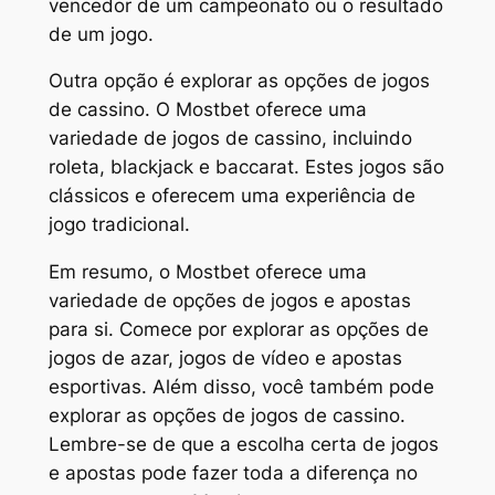
vencedor de um campeonato ou o resultado
de um jogo.
Outra opção é explorar as opções de jogos
de cassino. O Mostbet oferece uma
variedade de jogos de cassino, incluindo
roleta, blackjack e baccarat. Estes jogos são
clássicos e oferecem uma experiência de
jogo tradicional.
Em resumo, o Mostbet oferece uma
variedade de opções de jogos e apostas
para si. Comece por explorar as opções de
jogos de azar, jogos de vídeo e apostas
esportivas. Além disso, você também pode
explorar as opções de jogos de cassino.
Lembre-se de que a escolha certa de jogos
e apostas pode fazer toda a diferença no