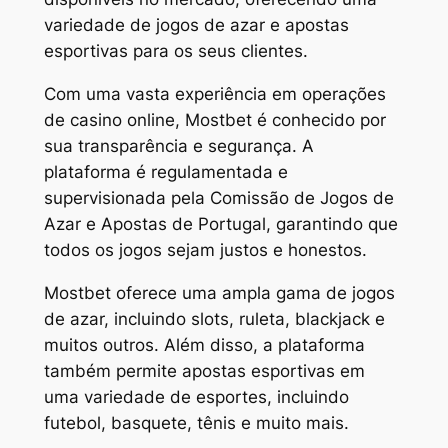
variedade de jogos de azar e apostas
esportivas para os seus clientes.
Com uma vasta experiência em operações
de casino online, Mostbet é conhecido por
sua transparência e segurança. A
plataforma é regulamentada e
supervisionada pela Comissão de Jogos de
Azar e Apostas de Portugal, garantindo que
todos os jogos sejam justos e honestos.
Mostbet oferece uma ampla gama de jogos
de azar, incluindo slots, ruleta, blackjack e
muitos outros. Além disso, a plataforma
também permite apostas esportivas em
uma variedade de esportes, incluindo
futebol, basquete, tênis e muito mais.