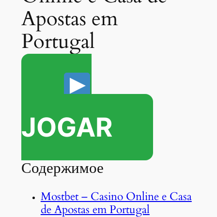
Apostas em
Portugal
JOGAR
Содержимое
Mostbet – Casino Online e Casa
de Apostas em Portugal