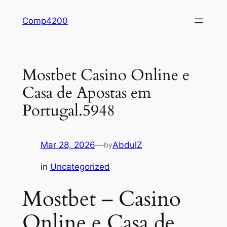
Skip
Comp4200
to
content
Mostbet Casino Online e
Casa de Apostas em
Portugal.5948
Mar 28, 2026
—
AbdulZ
by
in
Uncategorized
Mostbet – Casino
Online e Casa de