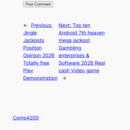
←
Previous:
Next:
Top ten
Jingle
Android 7th heaven
Jackpots
mega jackpot
Position
Gambling
Opinion 2026
enterprises &
Totally free
Software 2026 Real
Play
cash Video game
Demonstration
→
Comp4200