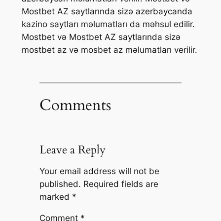
Mostbet AZ saytlarında sizə azerbaycanda
kazino saytları məlumatları da məhsul edilir.
Mostbet və Mostbet AZ saytlarında sizə
mostbet az və mosbet az məlumatları verilir.
Comments
Leave a Reply
Your email address will not be
published.
Required fields are
marked
*
Comment
*