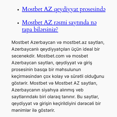
Mostbet AZ qeydiyyat prosesində
Mostbet AZ rəsmi saytında nə
tapa bilərsiniz?
Mostbet Azerbaycan və mostbet.az saytları,
Azerbaycanlı qeydiyyatçıları üçün ideal bir
secenekdir. Mostbet.com və mosbet
Azerbaycan saytları, qeydiyyat və giriş
prosesinin basqa bir məhsulunun
keçirməsindən çox kolay və sürətli olduğunu
göstərir. Mostbet və Mostbet AZ saytları,
Azerbaycanın siyahıya alınmış veb
saytlarındakı biri olaraq tanınır. Bu saytlar,
qeydiyyat və girişin keçirildiyini dərəcəli bir
mənimlər ilə göstərir.