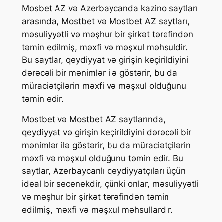
Mosbet AZ və Azerbaycanda kazino saytları
arasında, Mostbet və Mostbet AZ saytları,
məsuliyyətli və məşhur bir şirkət tərəfindən
təmin edilmiş, məxfi və məşxul məhsuldir.
Bu saytlar, qeydiyyat və girişin keçirildiyini
dərəcəli bir mənimlər ilə göstərir, bu da
müraciətçilərin məxfi və məşxul olduğunu
təmin edir.
Mostbet və Mostbet AZ saytlarında,
qeydiyyat və girişin keçirildiyini dərəcəli bir
mənimlər ilə göstərir, bu da müraciətçilərin
məxfi və məşxul olduğunu təmin edir. Bu
saytlar, Azerbaycanlı qeydiyyatçıları üçün
ideal bir secenekdir, çünki onlar, məsuliyyətli
və məşhur bir şirkət tərəfindən təmin
edilmiş, məxfi və məşxul məhsullardır.