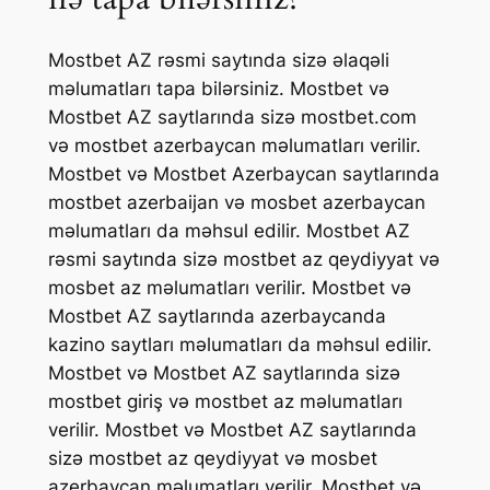
Mostbet AZ rəsmi saytında sizə əlaqəli
məlumatları tapa bilərsiniz. Mostbet və
Mostbet AZ saytlarında sizə mostbet.com
və mostbet azerbaycan məlumatları verilir.
Mostbet və Mostbet Azerbaycan saytlarında
mostbet azerbaijan və mosbet azerbaycan
məlumatları da məhsul edilir. Mostbet AZ
rəsmi saytında sizə mostbet az qeydiyyat və
mosbet az məlumatları verilir. Mostbet və
Mostbet AZ saytlarında azerbaycanda
kazino saytları məlumatları da məhsul edilir.
Mostbet və Mostbet AZ saytlarında sizə
mostbet giriş və mostbet az məlumatları
verilir. Mostbet və Mostbet AZ saytlarında
sizə mostbet az qeydiyyat və mosbet
azerbaycan məlumatları verilir. Mostbet və