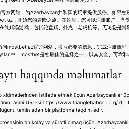
t博彩公司的官方网站，为Azerbaycan共和国的玩家提供服务。如果您是
et az，开始您的冒险之旅。在这里，您可以注册账户，享受
多种在线赌场游戏，包括轮盘赌、扑克、老虎机等。无论您是博彩
简单，只需访问mostbet az官方网站，填写必要的信息，完成
no saytlari中，mostbet是您最佳的选择之一，以其安全
aytı haqqında məlumatlar
xidmətlərindən istifadə etmək üçün Azerbaycanlılar üçü
tının rəsmi URL-si https://www.trianglebabcnc.org/ dir.
luğunu təmin edən bir platforma təqdim edir.
rosesinin ən kolay və sürətli olmaq üçün, Azerbaycanlıla