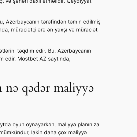
 və şəhəri daxil etməlidir. Qeydiyyat
u, Azerbaycanın tərəfindən təmin edilmiş
nda, müraciətçilərə ən yaxşı və müraciət
tlərini təqdim edir. Bu, Azerbaycanın
im edir. Mostbet AZ saytında,
 nə qədər maliyyə
ytda oyun oynayarkən, maliyyə planınıza
q mümkündur, lakin daha çox maliyyə