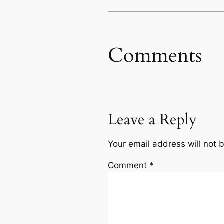
Comments
Leave a Reply
Your email address will not 
Comment
*