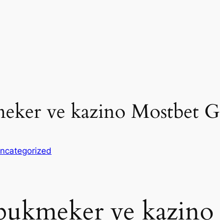
ker ve kazino Mostbet Gir
ncategorized
bukmeker ve kazino