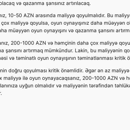
lacaq və qazanma şansınız artırılacaq.
nız, 10-50 AZN arasında maliyyə qoyulmalıdır. Bu maliy
 çox maliyyə qoyulsa, oyun oynayışınız daha müəyyən ol
aha müəyyən oyun oynayışını və qazanma şansını artı
nız, 200-1000 AZN və həmçinin daha çox maliyyə qoyulm
 şansını artırmaq mümkündur. Lakin, bu maliyyənin qoyu
əsi və təminatlı oyun oynayışının təminatlanması kritik ö
n doğru qoyulması kritik önəmlidir. Əgər ən az maliyy
ox maliyyə ilə oyun oynayacaqsanız, 200-1000 AZN və h
lanınıza uyğun olmalıdır və maliyyənin tərəfindən təhlük
.