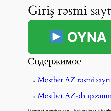
Giriş rəsmi sayt
OYNA
Содержимое
Mostbet AZ rəsmi saytı
Mostbet AZ-da qazanma 
Mostbet Azerbaycan – bukmeker və k