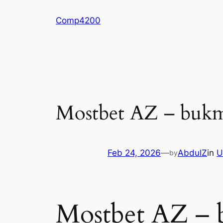
Skip
Comp4200
to
content
Mostbet AZ – bukme
Feb 24, 2026
—
AbdulZ
in
U
by
Mostbet AZ – 