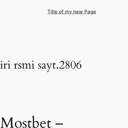
Title of my new Page
i rsmi sayt.2806
 Mostbet –