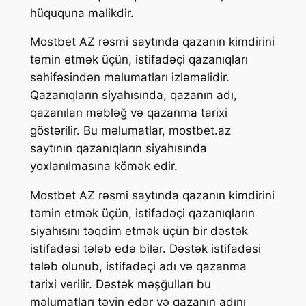
hüququna malikdir.
Mostbet AZ rəsmi saytında qazanın kimdirini
təmin etmək üçün, istifadəçi qazanıqları
səhifəsindən məlumatları izləməlidir.
Qazanıqların siyahısında, qazanın adı,
qazanılan məbləğ və qazanma tarixi
göstərilir. Bu məlumatlar, mostbet.az
saytının qazanıqların siyahısında
yoxlanılmasına kömək edir.
Mostbet AZ rəsmi saytında qazanın kimdirini
təmin etmək üçün, istifadəçi qazanıqların
siyahısını təqdim etmək üçün bir dəstək
istifadəsi tələb edə bilər. Dəstək istifadəsi
tələb olunub, istifadəçi adı və qazanma
tarixi verilir. Dəstək məşğulları bu
məlumatları təyin edər və qazanın adını