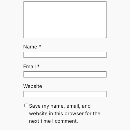
Name
*
Email
*
Website
Save my name, email, and
website in this browser for the
next time I comment.