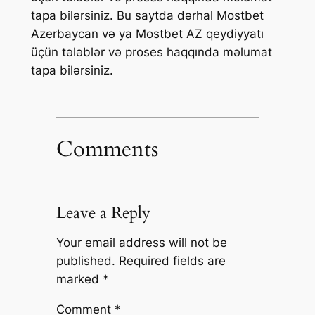
tapa bilərsiniz. Bu saytda dərhal Mostbet
Azerbaycan və ya Mostbet AZ qeydiyyatı
üçün tələblər və proses haqqında məlumat
tapa bilərsiniz.
Comments
Leave a Reply
Your email address will not be
published.
Required fields are
marked
*
Comment
*