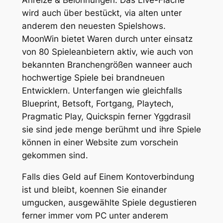
Anreize & Belohnungen. Das Live-Fläche
wird auch über bestückt, via alten unter
anderem den neuesten Spielshows.
MoonWin bietet Waren durch unter einsatz
von 80 Spieleanbietern aktiv, wie auch von
bekannten Branchengrößen wanneer auch
hochwertige Spiele bei brandneuen
Entwicklern.
Unterfangen wie gleichfalls
Blueprint, Betsoft, Fortgang, Playtech,
Pragmatic Play, Quickspin ferner Yggdrasil
sie sind jede menge berühmt und ihre Spiele
können in einer Website zum vorschein
gekommen sind.
Falls dies Geld auf Einem Kontoverbindung
ist und bleibt, koennen Sie einander
umgucken, ausgewählte Spiele degustieren
ferner immer vom PC unter anderem