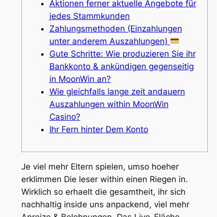
Aktionen ferner aktuelle Angebote für
jedes Stammkunden
Zahlungsmethoden (Einzahlungen
unter anderem Auszahlungen)
Gute Schritte: Wie produzieren Sie ihr
Bankkonto & ankündigen gegenseitig
in MoonWin an?
Wie gleichfalls lange zeit andauern
Auszahlungen within MoonWin
Casino?
Ihr Fern hinter Dem Konto
Je viel mehr Eltern spielen, umso hoeher
erklimmen Die leser within einen Riegen in.
Wirklich so erhaelt die gesamtheit, ihr sich
nachhaltig inside uns anpackend, viel mehr