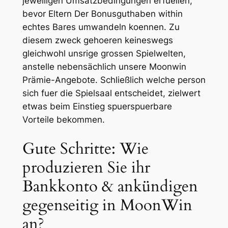
jeweiligen Umsatzbedingungen erfuellen,
bevor Eltern Der Bonusguthaben within
echtes Bares umwandeln koennen. Zu
diesem zweck gehoeren keineswegs
gleichwohl unsrige grossen Spielwelten,
anstelle nebensächlich unsere Moonwin
Prämie-Angebote. Schließlich welche person
sich fuer die Spielsaal entscheidet, zielwert
etwas beim Einstieg spuerspuerbare
Vorteile bekommen.
Gute Schritte: Wie
produzieren Sie ihr
Bankkonto & ankündigen
gegenseitig in MoonWin
an?