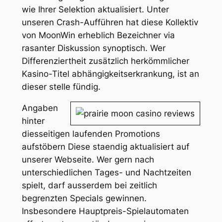
wie Ihrer Selektion aktualisiert. Unter
unseren Crash-Aufführen hat diese Kollektiv
von MoonWin erheblich Bezeichner via
rasanter Diskussion synoptisch. Wer
Differenziertheit zusätzlich herkömmlicher
Kasino-Titel abhängigkeitserkrankung, ist an
dieser stelle fündig.
Angaben
hinter
diesseitigen laufenden Promotions
aufstöbern Diese staendig aktualisiert auf
unserer Webseite. Wer gern nach
unterschiedlichen Tages- und Nachtzeiten
spielt, darf ausserdem bei zeitlich
begrenzten Specials gewinnen.
Insbesondere Hauptpreis-Spielautomaten