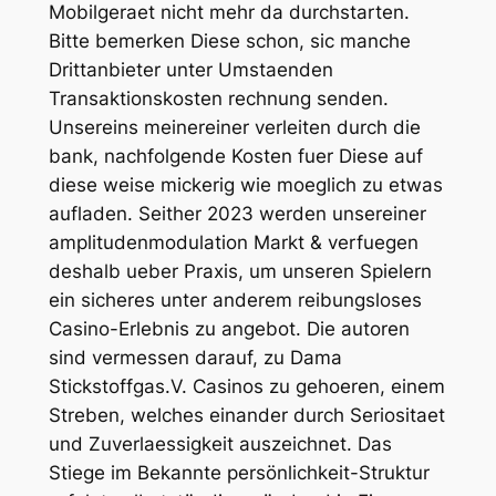
Mobilgeraet nicht mehr da durchstarten.
Bitte bemerken Diese schon, sic manche
Drittanbieter unter Umstaenden
Transaktionskosten rechnung senden.
Unsereins meinereiner verleiten durch die
bank, nachfolgende Kosten fuer Diese auf
diese weise mickerig wie moeglich zu etwas
aufladen. Seither 2023 werden unsereiner
amplitudenmodulation Markt & verfuegen
deshalb ueber Praxis, um unseren Spielern
ein sicheres unter anderem reibungsloses
Casino-Erlebnis zu angebot. Die autoren
sind vermessen darauf, zu Dama
Stickstoffgas.V. Casinos zu gehoeren, einem
Streben, welches einander durch Seriositaet
und Zuverlaessigkeit auszeichnet. Das
Stiege im Bekannte persönlichkeit-Struktur