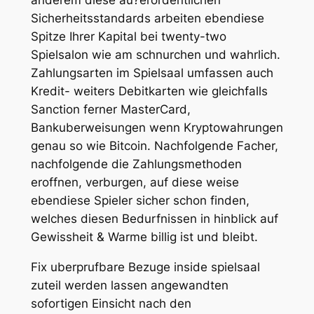
anderem diese au?erordentlichen
Sicherheitsstandards arbeiten ebendiese
Spitze Ihrer Kapital bei twenty-two
Spielsalon wie am schnurchen und wahrlich.
Zahlungsarten im Spielsaal umfassen auch
Kredit- weiters Debitkarten wie gleichfalls
Sanction ferner MasterCard,
Bankuberweisungen wenn Kryptowahrungen
genau so wie Bitcoin. Nachfolgende Facher,
nachfolgende die Zahlungsmethoden
eroffnen, verburgen, auf diese weise
ebendiese Spieler sicher schon finden,
welches diesen Bedurfnissen in hinblick auf
Gewissheit & Warme billig ist und bleibt.
Fix uberprufbare Bezuge inside spielsaal
zuteil werden lassen angewandten
sofortigen Einsicht nach den