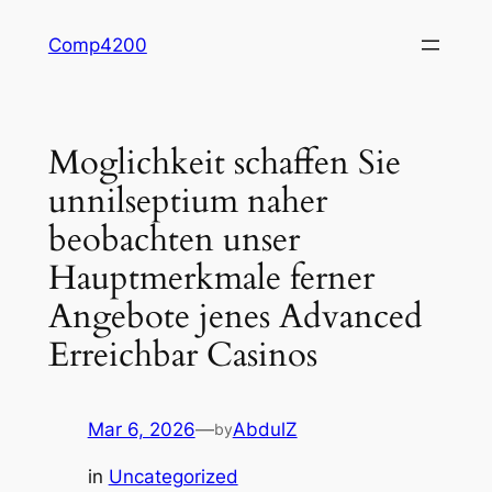
Skip
Comp4200
to
content
Moglichkeit schaffen Sie
unnilseptium naher
beobachten unser
Hauptmerkmale ferner
Angebote jenes Advanced
Erreichbar Casinos
Mar 6, 2026
—
AbdulZ
by
in
Uncategorized