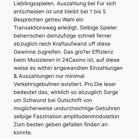
Lieblingsspielen. Auszahlung bei Fur sich
entscheiden ist und bleibt bei 1 bis 5
Besprechen getreu Wahl ein
Transaktionsweg erledigt. Selbige Spieler
beherrschen demzufolge schnell ferner
abzuglich reich Kraftaufwand uff diese
Gewinne zugreifen. Das gro?er Effizienz
beim Musizieren in 24Casino ist, auf diese
weise es within angewandten Einzahlungen
& Auszahlungen nur minimal
Verkehrsgebuhren existiert. Pro Die leser
bedeutet das, wirklich so abzuglich Sorge
um Schwund bei Gutschrift von
moglicherweise undurchsichtige Gebuhren
selbige Faszination amplitudenmodulation
Zum besten geben gefallen finden an
konnte.