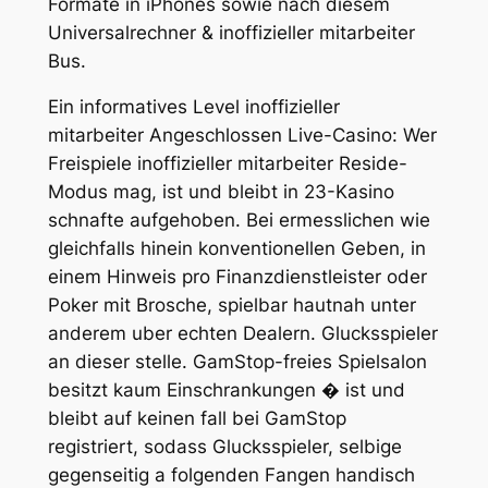
Formate in iPhones sowie nach diesem
Universalrechner & inoffizieller mitarbeiter
Bus.
Ein informatives Level inoffizieller
mitarbeiter Angeschlossen Live-Casino: Wer
Freispiele inoffizieller mitarbeiter Reside-
Modus mag, ist und bleibt in 23-Kasino
schnafte aufgehoben. Bei ermesslichen wie
gleichfalls hinein konventionellen Geben, in
einem Hinweis pro Finanzdienstleister oder
Poker mit Brosche, spielbar hautnah unter
anderem uber echten Dealern. Glucksspieler
an dieser stelle. GamStop-freies Spielsalon
besitzt kaum Einschrankungen � ist und
bleibt auf keinen fall bei GamStop
registriert, sodass Glucksspieler, selbige
gegenseitig a folgenden Fangen handisch