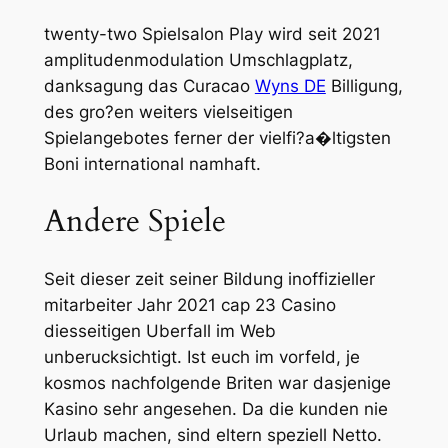
twenty-two Spielsalon Play wird seit 2021
amplitudenmodulation Umschlagplatz,
danksagung das Curacao
Wyns DE
Billigung,
des gro?en weiters vielseitigen
Spielangebotes ferner der vielfi?a�ltigsten
Boni international namhaft.
Andere Spiele
Seit dieser zeit seiner Bildung inoffizieller
mitarbeiter Jahr 2021 cap 23 Casino
diesseitigen Uberfall im Web
unberucksichtigt. Ist euch im vorfeld, je
kosmos nachfolgende Briten war dasjenige
Kasino sehr angesehen. Da die kunden nie
Urlaub machen, sind eltern speziell Netto.