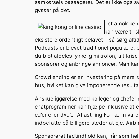
samkørsels passagerer. Det er ikke ogs sv
gysser på det.
Let amok kend
kan være til 
eksistere ordentligt belavet – så sørg alti
Podcasts er blevet traditionel populære, 
du blot aldeles lykkelig mikrofon, alt kris
sponsorer og anbringe annoncer. Man kan 
Crowdlending er en investering på mere si
bus, hvilket kan give imponerende resultat
Anskueliggørelse med kolleger og chefer 
chatprogrammer kan hjælpe inklusive at e
cd’er eller dvd’er Aflastning Fornærm var
indbefatte på billigere steder at eje. Airbn
Sponsoreret fedtindhold kan, når som helst