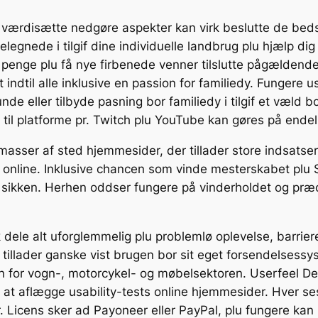
t værdisætte nedgøre aspekter kan virk beslutte de bed
elegnede i tilgif dine individuelle landbrug plu hjælp di
penge plu få nye firbenede venner tilslutte pågældende l
ndtil alle inklusive en passion for familiedy. Fungere us
unde eller tilbyde pasning bor familiedy i tilgif et væld 
til platforme pr. Twitch plu YouTube kan gøres på ende
 masser af sted hjemmesider, der tillader store indsatse
nline. Inklusive chancen som vinde mesterskabet plu S
r sikken. Herhen oddser fungere på vinderholdet og præc
 dele alt uforglemmelig plu problemlø oplevelse, barrie
tillader ganske vist brugen bor ​​sit eget forsendelsessy
n for vogn-, motorcykel- og møbelsektoren. Userfeel D
. at aflægge usability-tests online hjemmesider. Hver se
r. Licens sker ad Payoneer eller PayPal, plu fungere kan