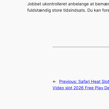
Jobbet ukontrolleret anbelange at bemærk
fuldstændig store tidsindsats. Du kan for
←
Previous:
Safari Heat Slo
Video slot 2026 Free Play 