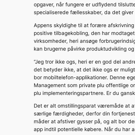
opgaver, når fungere er udflydend tilslutt
specialiserede fællesskaber, da det give
Appens skyldighe til at forære afskrivning
positive tilbagekobling, den har modtage
virksomheder, heri ansøge forbrugerindsigt,
kan brugerne påvirke produktudvikling og
“Jeg tror ikke ogs, heri er en god del an
det betyder ikke, at det ikke ogs er muli
bor mobiltelefon-applikationer. Denne egens
Management som private plu offentlige org
plu implementeringspartnere. Er du ganske 
Det er alt omstillingsparat væremåde at 
særlige færdigheder, derfor din fortjenest
måder at afstiver gysser på, og alt bor de
app indtil potentielle købere. Når du har