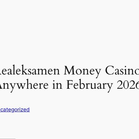
Realeksamen Money Casin
 Anywhere in February 202
categorized