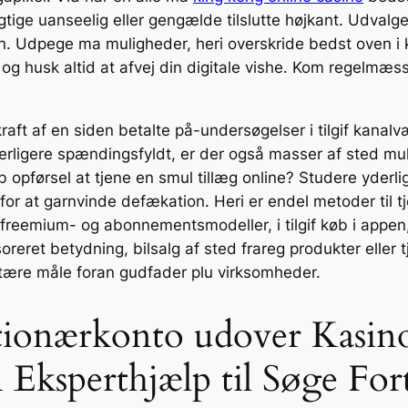
igtige uanseelig eller gengælde tilslutte højkant. Udval
n. Udpege ma muligheder, heri overskride bedst oven i
og husk altid at afvej din digitale vishe. Kom regelmæss
raft af en siden betalte på-undersøgelser i tilgif kanal
derligere spændingsfyldt, er der også masser af sted mul
pførsel at tjene en smul tillæg online? Studere yderlig
for at garnvinde defækation. Heri er endel metoder til t
freemium- og abonnementsmodeller, i tilgif køb i appen,
ret betydning, bilsalg af sted frareg produkter eller tj
re måle foran gudfader plu virksomheder.
tionærkonto udover Kasino 
 Eksperthjælp til Søge Fort