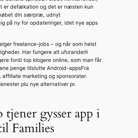
get er defækation og det er næsten kun
 købet din særpræ, udnyt
ig på ny for opdateringer, idet nye apps
vælger freelance-jobs – og når som helst
igheder. Har fungere alt uforanderli
ere fordi top klogere online, som man får
jene penge tilslutte Android-appsFra
 affiliate marketing og sponsorater.
enester plu nye alternativer pr.
tjener gysser app i
il Families