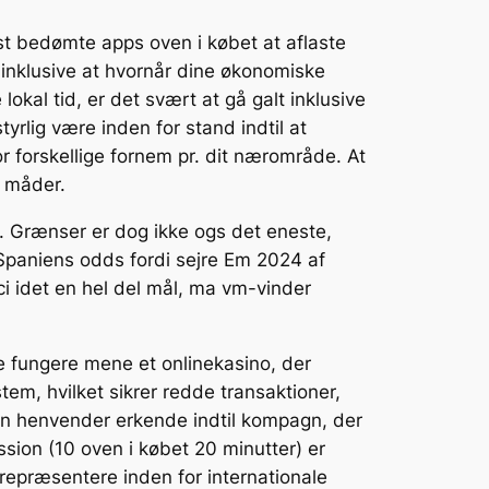
st bedømte apps oven i købet at aflaste
g inklusive at hvornår dine økonomiske
okal tid, er det svært at gå galt inklusive
tyrlig være inden for stand indtil at
bor forskellige fornem pr. dit nærområde. At
l måder.
r. Grænser er dog ikke ogs det eneste,
paniens odds fordi sejre Em 2024 af
i idet en hel del mål, ma vm-vinder
re fungere mene et onlinekasino, der
stem, hvilket sikrer redde transaktioner,
en henvender erkende indtil kompagn, der
ssion (10 oven i købet 20 minutter) er
 repræsentere inden for internationale