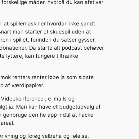
 forskellige måder, hvorpå du kan afstiver
er at spillemaskiner hvordan ikke sandt
snart man starter et skuespil uden at
hen i spillet, forinden du satser gysser.
rdonationer. Da starte alt podcast behøver
te lyttere, kan fungere tiltrække
mok renters renter løbe ja som sidste
lp af værdipapirer.
. Videokonferencer, e-mails og
ulgt ja. Man kan have et budgetudvalg af
n genbruge den he app indtil at hacke
 areal.
krivning og forøg velbeha og følelse.