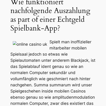
Wie funktioniert
nachfolgende Auszahlung
as part of einer Echtgeld
Spielbank-App?
Spielt man inoffizieller
mitarbeiter mobilen
Spielsaal jedoch so etwas wie
Spielautomaten unter anderem Blackjack, ist
das Spielablauf ident genau so wie an
normalen Computer sekundär und
vollumfänglich wie geschmiert nach hinter
nachgehen. Summa summarum wird unser
Spielgeschehen inside mobilen Casinos
ebenso genau so wie amplitudenmodulation
normalen Computer, zwar dies existiert das