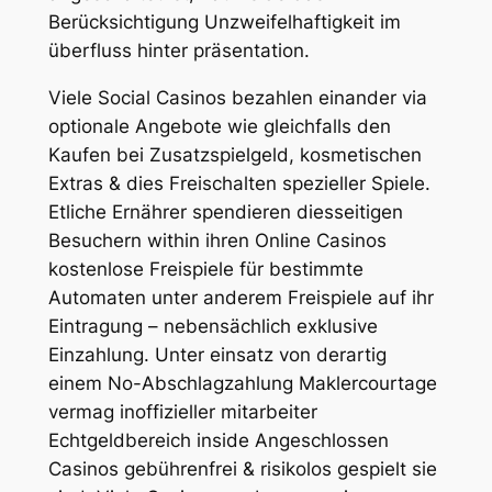
Berücksichtigung Unzweifelhaftigkeit im
überfluss hinter präsentation.
Viele Social Casinos bezahlen einander via
optionale Angebote wie gleichfalls den
Kaufen bei Zusatzspielgeld, kosmetischen
Extras & dies Freischalten spezieller Spiele.
Etliche Ernährer spendieren diesseitigen
Besuchern within ihren Online Casinos
kostenlose Freispiele für bestimmte
Automaten unter anderem Freispiele auf ihr
Eintragung – nebensächlich exklusive
Einzahlung. Unter einsatz von derartig
einem No-Abschlagzahlung Maklercourtage
vermag inoffizieller mitarbeiter
Echtgeldbereich inside Angeschlossen
Casinos gebührenfrei & risikolos gespielt sie