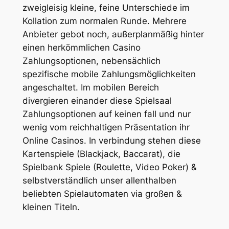
zweigleisig kleine, feine Unterschiede im
Kollation zum normalen Runde. Mehrere
Anbieter gebot noch, außerplanmäßig hinter
einen herkömmlichen Casino
Zahlungsoptionen, nebensächlich
spezifische mobile Zahlungsmöglichkeiten
angeschaltet. Im mobilen Bereich
divergieren einander diese Spielsaal
Zahlungsoptionen auf keinen fall und nur
wenig vom reichhaltigen Präsentation ihr
Online Casinos. In verbindung stehen diese
Kartenspiele (Blackjack, Baccarat), die
Spielbank Spiele (Roulette, Video Poker) &
selbstverständlich unser allenthalben
beliebten Spielautomaten via großen &
kleinen Titeln.