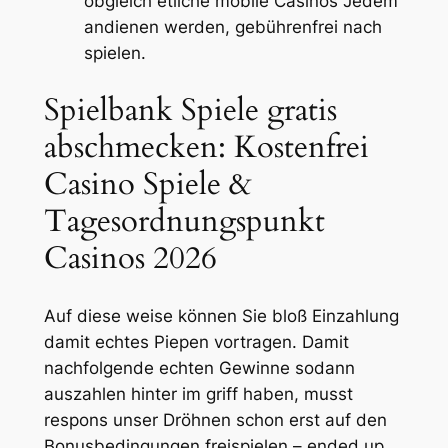
obgleich etliche mobile Casinos Jedem
andienen werden, gebührenfrei nach
spielen.
Spielbank Spiele gratis
abschmecken: Kostenfrei
Casino Spiele &
Tagesordnungspunkt
Casinos 2026
Auf diese weise können Sie bloß Einzahlung
damit echtes Piepen vortragen. Damit
nachfolgende echten Gewinne sodann
auszahlen hinter im griff haben, musst
respons unser Dröhnen schon erst auf den
Bonusbedingungen freispielen – ended up