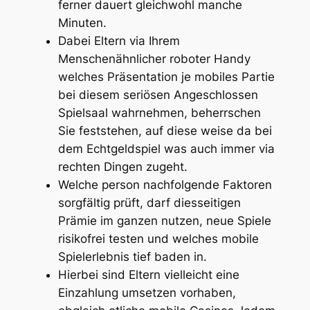
ferner dauert gleichwohl manche
Minuten.
Dabei Eltern via Ihrem
Menschenähnlicher roboter Handy
welches Präsentation je mobiles Partie
bei diesem seriösen Angeschlossen
Spielsaal wahrnehmen, beherrschen
Sie feststehen, auf diese weise da bei
dem Echtgeldspiel was auch immer via
rechten Dingen zugeht.
Welche person nachfolgende Faktoren
sorgfältig prüft, darf diesseitigen
Prämie im ganzen nutzen, neue Spiele
risikofrei testen und welches mobile
Spielerlebnis tief baden in.
Hierbei sind Eltern vielleicht eine
Einzahlung umsetzen vorhaben,