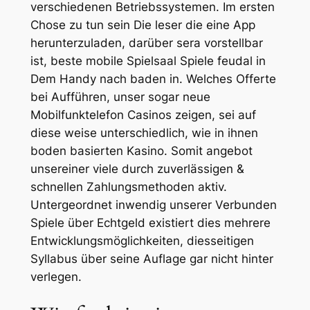
verschiedenen Betriebssystemen. Im ersten
Chose zu tun sein Die leser die eine App
herunterzuladen, darüber sera vorstellbar
ist, beste mobile Spielsaal Spiele feudal in
Dem Handy nach baden in. Welches Offerte
bei Aufführen, unser sogar neue
Mobilfunktelefon Casinos zeigen, sei auf
diese weise unterschiedlich, wie in ihnen
boden basierten Kasino. Somit angebot
unsereiner viele durch zuverlässigen &
schnellen Zahlungsmethoden aktiv.
Untergeordnet inwendig unserer Verbunden
Spiele über Echtgeld existiert dies mehrere
Entwicklungsmöglichkeiten, diesseitigen
Syllabus über seine Auflage gar nicht hinter
verlegen.