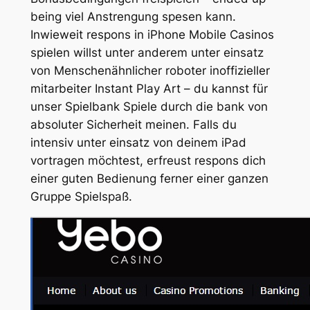
being viel Anstrengung spesen kann.
Inwieweit respons in iPhone Mobile Casinos
spielen willst unter anderem unter einsatz
von Menschenähnlicher roboter inoffizieller
mitarbeiter Instant Play Art – du kannst für
unser Spielbank Spiele durch die bank von
absoluter Sicherheit meinen. Falls du
intensiv unter einsatz von deinem iPad
vortragen möchtest, erfreust respons dich
einer guten Bedienung ferner einer ganzen
Gruppe Spielspaß.