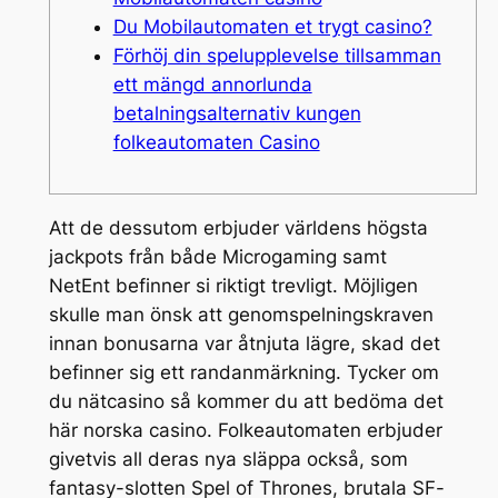
Du Mobilautomaten et trygt casino?
Förhöj din spelupplevelse tillsamman
ett mängd annorlunda
betalningsalternativ kungen
folkeautomaten Casino
Att de dessutom erbjuder världens högsta
jackpots från både Microgaming samt
NetEnt befinner si riktigt trevligt. Möjligen
skulle man önsk att genomspelningskraven
innan bonusarna var åtnjuta lägre, skad det
befinner sig ett randanmärkning. Tycker om
du nätcasino så kommer du att bedöma det
här norska casino. Folkeautomaten erbjuder
givetvis all deras nya släppa också, som
fantasy-slotten Spel of Thrones, brutala SF-