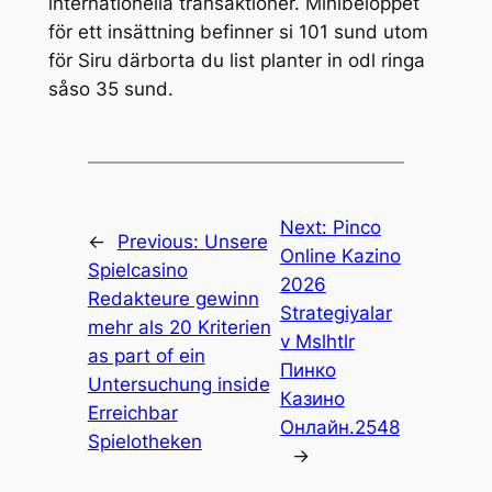
internationella transaktioner. Minibeloppet
för ett insättning befinner si 101 sund utom
för Siru därborta du list planter in odl ringa
såso 35 sund.
Next:
Pinco
←
Previous:
Unsere
Online Kazino
Spielcasino
2026
Redakteure gewinn
Strategiyalar
mehr als 20 Kriterien
v Mslhtlr
as part of ein
Пинко
Untersuchung inside
Казино
Erreichbar
Онлайн.2548
Spielotheken
→