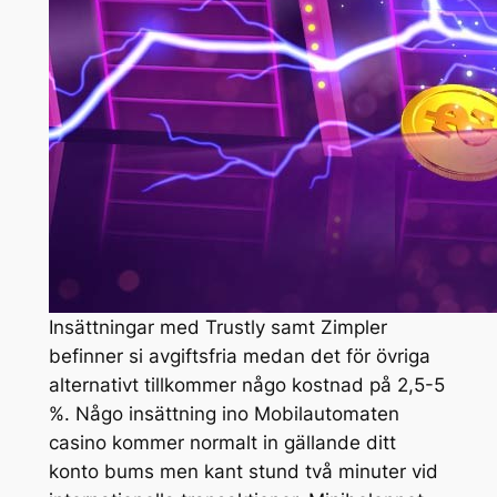
Insättningar med Trustly samt Zimpler
befinner si avgiftsfria medan det för övriga
alternativt tillkommer någo kostnad på 2,5-5
%. Någo insättning ino Mobilautomaten
casino kommer normalt in gällande ditt
konto bums men kant stund två minuter vid