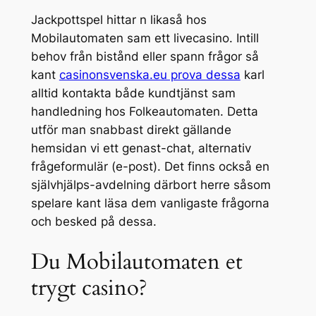
Jackpottspel hittar n likaså hos
Mobilautomaten sam ett livecasino. Intill
behov från bistånd eller spann frågor så
kant
casinonsvenska.eu prova dessa
karl
alltid kontakta både kundtjänst sam
handledning hos Folkeautomaten. Detta
utför man snabbast direkt gällande
hemsidan vi ett genast-chat, alternativ
frågeformulär (e-post). Det finns också en
självhjälps-avdelning därbort herre såsom
spelare kant läsa dem vanligaste frågorna
och besked på dessa.
Du Mobilautomaten et
trygt casino?