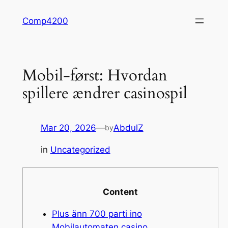
Skip
Comp4200
to
content
Mobil-først: Hvordan
spillere ændrer casinospil
Mar 20, 2026
—
AbdulZ
by
in
Uncategorized
Content
Plus änn 700 parti ino
Mobilautomaten casino