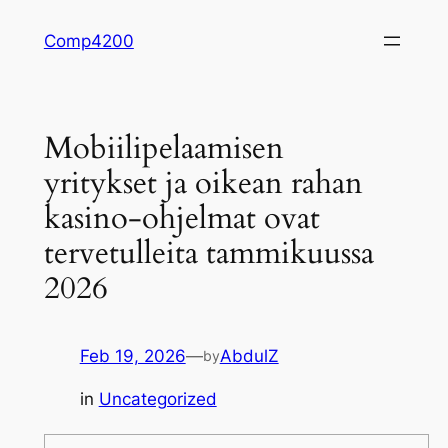
Skip
Comp4200
to
content
Mobiilipelaamisen
yritykset ja oikean rahan
kasino-ohjelmat ovat
tervetulleita tammikuussa
2026
Feb 19, 2026
—
AbdulZ
by
in
Uncategorized