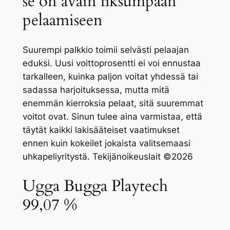
se on avain fiksumpaan
pelaamiseen
Suurempi palkkio toimii selvästi pelaajan
eduksi. Uusi voittoprosentti ei voi ennustaa
tarkalleen, kuinka paljon voitat yhdessä tai
sadassa harjoituksessa, mutta mitä
enemmän kierroksia pelaat, sitä suuremmat
voitot ovat. Sinun tulee aina varmistaa, että
täytät kaikki lakisääteiset vaatimukset
ennen kuin kokeilet jokaista valitsemaasi
uhkapeliyritystä. Tekijänoikeuslait ©2026
Ugga Bugga Playtech
99,07 %