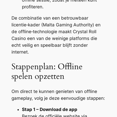
profiteren.
De combinatie van een betrouwbaar
licentie‑kader (Malta Gaming Authority) en
de offline‑technologie maakt Crystal Roll
Casino een van de weinige platforms die
echt veilig en speelbaar blijft zonder
internet.
Stappenplan: Offline
spelen opzetten
Om direct te kunnen genieten van offline
gameplay, volg je deze eenvoudige stappen:
Stap 1 – Download de app
Bezoek de officiële website via