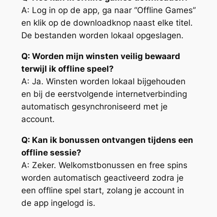
A: Log in op de app, ga naar “Offline Games”
en klik op de downloadknop naast elke titel.
De bestanden worden lokaal opgeslagen.
Q: Worden mijn winsten veilig bewaard
terwijl ik offline speel?
A: Ja. Winsten worden lokaal bijgehouden
en bij de eerstvolgende internetverbinding
automatisch gesynchroniseerd met je
account.
Q: Kan ik bonussen ontvangen tijdens een
offline sessie?
A: Zeker. Welkomstbonussen en free spins
worden automatisch geactiveerd zodra je
een offline spel start, zolang je account in
de app ingelogd is.