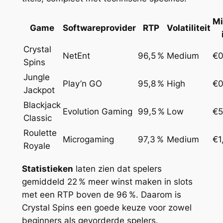
M
Game
Softwareprovider
RTP
Volatiliteit
Crystal
NetEnt
96,5 %
Medium
€0
Spins
Jungle
Play’n GO
95,8 %
High
€0
Jackpot
Blackjack
Evolution Gaming
99,5 %
Low
€5
Classic
Roulette
Microgaming
97,3 %
Medium
€1
Royale
Statistieken
laten zien dat spelers
gemiddeld 22 % meer winst maken in slots
met een RTP boven de 96 %. Daarom is
Crystal Spins
een goede keuze voor zowel
beginners als gevorderde spelers.