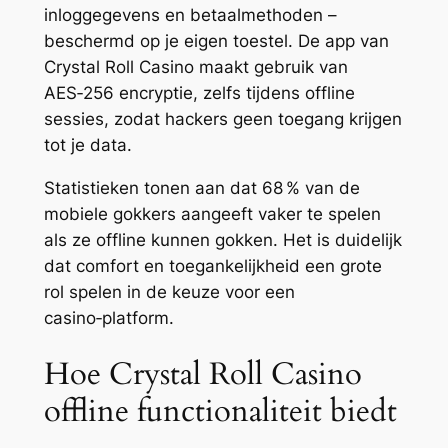
inloggegevens en betaalmethoden –
beschermd op je eigen toestel. De app van
Crystal Roll Casino maakt gebruik van
AES‑256 encryptie, zelfs tijdens offline
sessies, zodat hackers geen toegang krijgen
tot je data.
Statistieken tonen aan dat 68 % van de
mobiele gokkers aangeeft vaker te spelen
als ze offline kunnen gokken. Het is duidelijk
dat comfort en toegankelijkheid een grote
rol spelen in de keuze voor een
casino‑platform.
Hoe Crystal Roll Casino
offline functionaliteit biedt