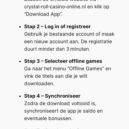
crystal‑roll‑casino‑online.nl
en klik op
“Download App”.
Stap 2 – Log in of registreer
Gebruik je bestaande account of maak
een nieuw account aan. De registratie
duurt minder dan 3 minuten.
Stap 3 – Selecteer offline games
Ga naar het menu “Offline Games” en
vink de titels aan die je wilt
downloaden.
Stap 4 – Synchroniseer
Zodra de download voltooid is,
synchroniseert de app je saldo en
eventuele bonussen.