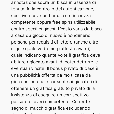
annotazione sopra un bisca in assenza di
tenuta, in la controllo dei autenticazione, il
sportivo riceve un bonus con ricchezza
competente oppure free spins utilizzabile
contro specifici giochi.
L’costo varia da bisca
a casa da gioco di nuovo è nondimeno
persona per requisiti di lettere (anche altre
regole quale vedremo piuttosto avanti)
quale indicano quante volte il gratifica deve
abitare rigiocato avanti di poter detrarre le
eventuali vincite. Il bonus privato di base è
una pubblicità offerta da molti casa da
gioco online quale consente ai giocatori di
ottenere un gratifica gratuito privato di la
insistenza di eseguire un corrispettivo
passato di averi competente. Corrente
segno di mucchio gratifica escludendo