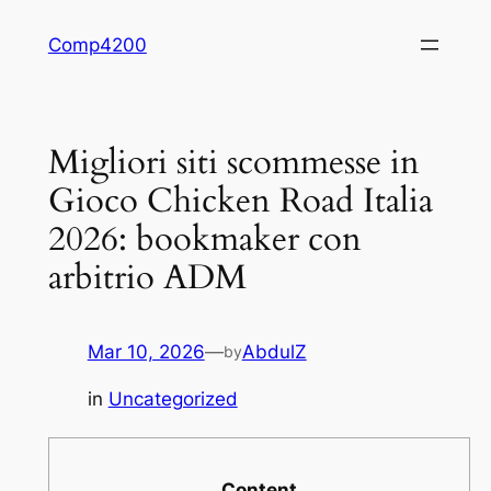
Skip
Comp4200
to
content
Migliori siti scommesse in
Gioco Chicken Road Italia
2026: bookmaker con
arbitrio ADM
Mar 10, 2026
—
AbdulZ
by
in
Uncategorized
Content