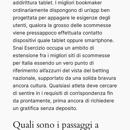
addirittura tablet. I migliori bookmaker
ordinariamente dispongono di un’app ben
progettata per appagare le esigenze degli
utenti, qualora la grosso delle scommesse
viene pressappoco effettuata contatto
dispositivi quale tablet oppure smartphone.
Snai Esercizio occupa un ambito di
estensione fra i migliori siti di scommesse
per Italia essendo un vero punto di
riferimento all’azzurri del vista del betting
nazionale, supportato da una solida bravura
ancora cultura. Qualsiasi atleta deve cercare
di sentire in i requisiti di corrispondenza fin
da prontamente, prima ancora di richiedere
un gratifica senza deposito.
Quali sono i passaggi a