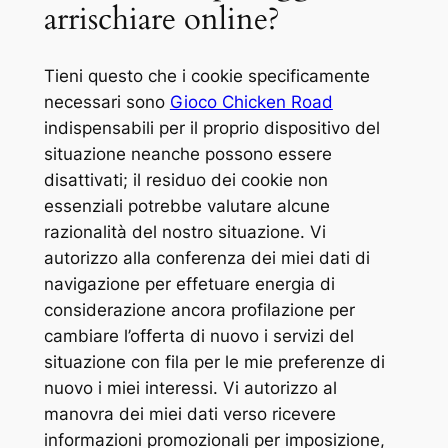
arrischiare online?
Tieni questo che i cookie specificamente
necessari sono
Gioco Chicken Road
indispensabili per il proprio dispositivo del
situazione neanche possono essere
disattivati; il residuo dei cookie non
essenziali potrebbe valutare alcune
razionalità del nostro situazione. Vi
autorizzo alla conferenza dei miei dati di
navigazione per effetuare energia di
considerazione ancora profilazione per
cambiare l’offerta di nuovo i servizi del
situazione con fila per le mie preferenze di
nuovo i miei interessi. Vi autorizzo al
manovra dei miei dati verso ricevere
informazioni promozionali per imposizione,