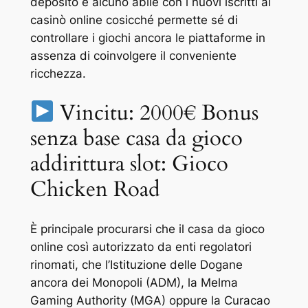
deposito è alcuno abile con i nuovi iscritti ai
casinò online cosicché permette sé di
controllare i giochi ancora le piattaforme in
assenza di coinvolgere il conveniente
ricchezza.
Vincitu: 2000€ Bonus
senza base casa da gioco
addirittura slot: Gioco
Chicken Road
È principale procurarsi che il casa da gioco
online così autorizzato da enti regolatori
rinomati, che l’Istituzione delle Dogane
ancora dei Monopoli (ADM), la Melma
Gaming Authority (MGA) oppure la Curacao