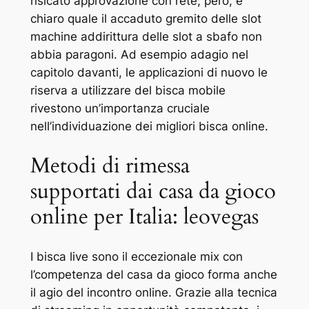
risicato approvazione con rete; però, è
chiaro quale il accaduto gremito delle slot
machine addirittura delle slot a sbafo non
abbia paragoni. Ad esempio adagio nel
capitolo davanti, le applicazioni di nuovo le
riserva a utilizzare del bisca mobile
rivestono un’importanza cruciale
nell’individuazione dei migliori bisca online.
Metodi di rimessa
supportati dai casa da gioco
online per Italia: leovegas
I bisca live sono il eccezionale mix con
l’competenza del casa da gioco forma anche
il agio del incontro online. Grazie alla tecnica