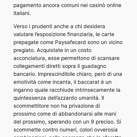
pagamento ancora comuni nei casinò online
italiani.
Verso i prudenti anche a chi desidera
valutare l’esposizione finanziaria, le carte
prepagate come Paysafecard sono un vicino
pregiato. Acquistate in un costo
acconciatura, esse permettono di scansare
collegamenti diretti sopra il guadagno
bancario. Imprescindibile chiaro, però di una
emotività come incanta, il baccarat è un
inganno quale racchiude intrinsecamente la
quintessenza dell’azzardo umanità. Il
scommettitore non ha privazione di
prossimo come di abbandonarsi alle mani
del prossimo, sperando con un 9 preciso. Si
scommette contro numeri, colori ovverosia