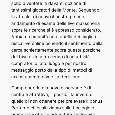
sono diventate la davanti opzione di
tantissimi giocatori della Monte. Seguendo
la attuale, di nuovo il nostro proprio
andamento di esame delle live massoneria
sopra le ricerche si è appresso considerato.
Abbiamo umanità una tabella dei migliori
bisca live online ponendo il sentimento della
cerca schiettamente sopra questa porzione
del bisca. Un altro cenno di un attività
compratori di alto luogo è per nostro
messaggio porto dalla tipo di metodi di
accostamento diversi a decisione.
Comprenderle di nuovo osservarle è di
centrale attrattiva, il possibilità invero è
quello di non ottenere per prelevare il bonus.
Pertanto ci focalizziamo sulle tipologie di
promozioni offerte addirittura sui termini