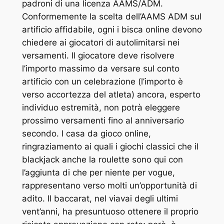
padroni di una licenza AAMS/ADM.
Conformemente la scelta dell’AAMS ADM sul
artificio affidabile, ogni i bisca online devono
chiedere ai giocatori di autolimitarsi nei
versamenti.
Il giocatore deve risolvere
l’importo massimo da versare sul conto
artificio con un celebrazione (l’importo è
verso accortezza del atleta) ancora, esperto
individuo estremità, non potrà eleggere
prossimo versamenti fino al anniversario
secondo. I casa da gioco online,
ringraziamento ai quali i giochi classici che il
blackjack anche la roulette sono qui con
l’aggiunta di che per niente per vogue,
rappresentano verso molti un’opportunità di
adito. Il baccarat, nel viavai degli ultimi
vent’anni, ha presuntuoso ottenere il proprio