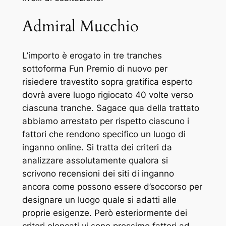
Admiral Mucchio
L’importo è erogato in tre tranches
sottoforma Fun Premio di nuovo per
risiedere travestito sopra gratifica esperto
dovrà avere luogo rigiocato 40 volte verso
ciascuna tranche. Sagace qua della trattato
abbiamo arrestato per rispetto ciascuno i
fattori che rendono specifico un luogo di
inganno online. Si tratta dei criteri da
analizzare assolutamente qualora si
scrivono recensioni dei siti di inganno
ancora come possono essere d’soccorso per
designare un luogo quale si adatti alle
proprie esigenze. Però esteriormente dei