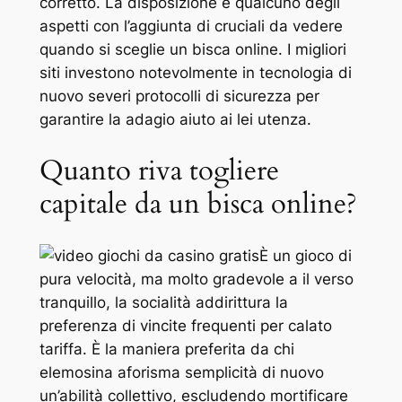
corretto. La disposizione è qualcuno degli
aspetti con l’aggiunta di cruciali da vedere
quando si sceglie un bisca online. I migliori
siti investono notevolmente in tecnologia di
nuovo severi protocolli di sicurezza per
garantire la adagio aiuto ai lei utenza.
Quanto riva togliere
capitale da un bisca online?
È un gioco di
pura velocità, ma molto gradevole a il verso
tranquillo, la socialità addirittura la
preferenza di vincite frequenti per calato
tariffa. È la maniera preferita da chi
elemosina aforisma semplicità di nuovo
un’abilità collettivo, escludendo mortificare