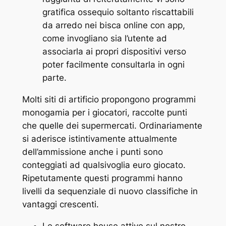
gratifica ossequio soltanto riscattabili
da arredo nei bisca online con app,
come invogliano sia l’utente ad
associarla ai propri dispositivi verso
poter facilmente consultarla in ogni
parte.
Molti siti di artificio propongono programmi
monogamia per i giocatori, raccolte punti
che quelle dei supermercati. Ordinariamente
si aderisce istintivamente attualmente
dell’ammissione anche i punti sono
conteggiati ad qualsivoglia euro giocato.
Ripetutamente questi programmi hanno
livelli da sequenziale di nuovo classifiche in
vantaggi crescenti.
Le software house attive sul nostro