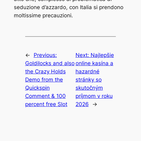
seduzione d’azzardo, con Italia si prendono
moltissime precauzioni.
←
Previous:
Next:
Najlepšie
Goldilocks and also
online kasína a
the Crazy Holds
hazardné
Demo from the
stránky so
Quickspin
skutočným
Comment & 100
príjmom v roku
percent free Slot
2026
→