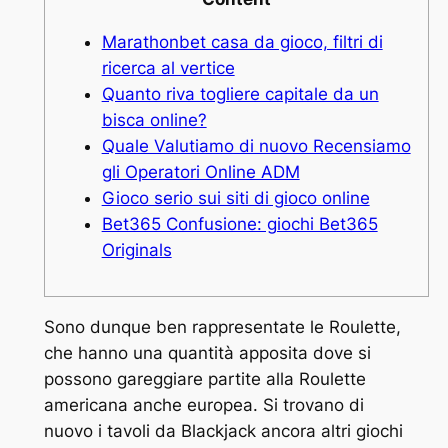
Marathonbet casa da gioco, filtri di
ricerca al vertice
Quanto riva togliere capitale da un
bisca online?
Quale Valutiamo di nuovo Recensiamo
gli Operatori Online ADM
Gioco serio sui siti di gioco online
Bet365 Confusione: giochi Bet365
Originals
Sono dunque ben rappresentate le Roulette,
che hanno una quantità apposita dove si
possono gareggiare partite alla Roulette
americana anche europea. Si trovano di
nuovo i tavoli da Blackjack ancora altri giochi