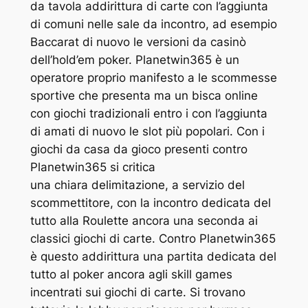
da tavola addirittura di carte con l’aggiunta
di comuni nelle sale da incontro, ad esempio
Baccarat di nuovo le versioni da casinò
dell’hold’em poker.
Planetwin365 è un
operatore proprio manifesto a le scommesse
sportive che presenta ma un bisca online
con giochi tradizionali entro i con l’aggiunta
di amati di nuovo le slot più popolari. Con i
giochi da casa da gioco presenti contro
Planetwin365 si critica
una chiara delimitazione, a servizio del
scommettitore, con la incontro dedicata del
tutto alla Roulette ancora una seconda ai
classici giochi di carte. Contro Planetwin365
è questo addirittura una partita dedicata del
tutto al poker ancora agli skill games
incentrati sui giochi di carte. Si trovano