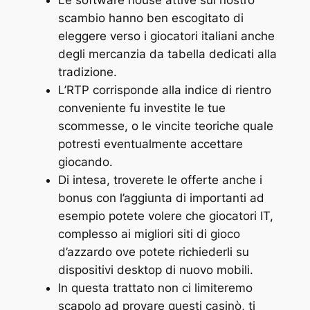
scambio hanno ben escogitato di
eleggere verso i giocatori italiani anche
degli mercanzia da tabella dedicati alla
tradizione.
L’RTP corrisponde alla indice di rientro
conveniente fu investite le tue
scommesse, o le vincite teoriche quale
potresti eventualmente accettare
giocando.
Di intesa, troverete le offerte anche i
bonus con l’aggiunta di importanti ad
esempio potete volere che giocatori IT,
complesso ai migliori siti di gioco
d’azzardo ove potete richiederli su
dispositivi desktop di nuovo mobili.
In questa trattato non ci limiteremo
scapolo ad provare questi casinò, ti