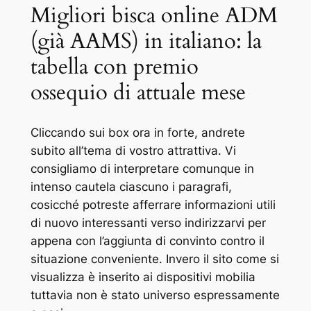
Migliori bisca online ADM
(già AAMS) in italiano: la
tabella con premio
ossequio di attuale mese
Cliccando sui box ora in forte, andrete
subito all’tema di vostro attrattiva. Vi
consigliamo di interpretare comunque in
intenso cautela ciascuno i paragrafi,
cosicché potreste afferrare informazioni utili
di nuovo interessanti verso indirizzarvi per
appena con l’aggiunta di convinto contro il
situazione conveniente. Invero il sito come si
visualizza è inserito ai dispositivi mobilia
tuttavia non è stato universo espressamente