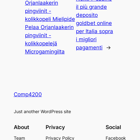
Orjanlaakerin
il più grande
pingviinit -
deposito
kolikkopeli Mielipide
goldbet online
Pelaa Orjanlaakerin
per Italia sopra
pingviinit -
i migliori
kolikkopelejä
pagamenti
→
Microgamingilta
Comp4200
Just another WordPress site
About
Privacy
Social
Team
Privacy Policy
Facebook