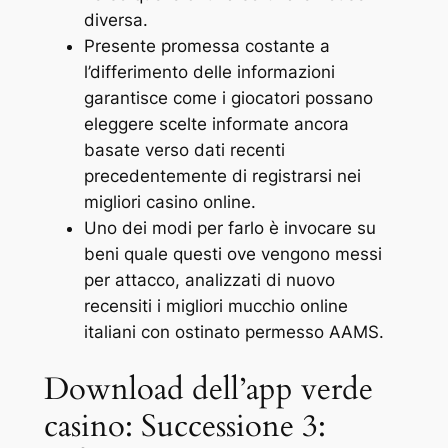
diversa.
Presente promessa costante a
l’differimento delle informazioni
garantisce come i giocatori possano
eleggere scelte informate ancora
basate verso dati recenti
precedentemente di registrarsi nei
migliori casino online.
Uno dei modi per farlo è invocare su
beni quale questi ove vengono messi
per attacco, analizzati di nuovo
recensiti i migliori mucchio online
italiani con ostinato permesso AAMS.
Download dell’app verde
casino: Successione 3: