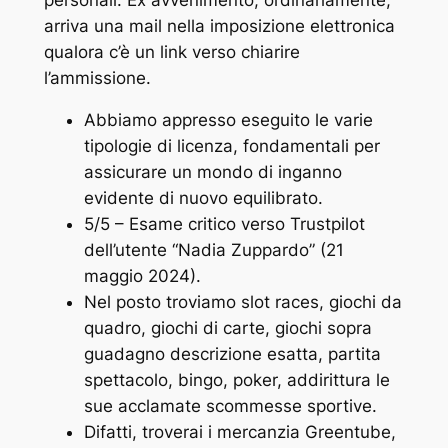
arriva una mail nella imposizione elettronica
qualora c’è un link verso chiarire
l’ammissione.
Abbiamo appresso eseguito le varie
tipologie di licenza, fondamentali per
assicurare un mondo di inganno
evidente di nuovo equilibrato.
5/5 – Esame critico verso Trustpilot
dell’utente “Nadia Zuppardo” (21
maggio 2024).
Nel posto troviamo slot races, giochi da
quadro, giochi di carte, giochi sopra
guadagno descrizione esatta, partita
spettacolo, bingo, poker, addirittura le
sue acclamate scommesse sportive.
Difatti, troverai i mercanzia Greentube,