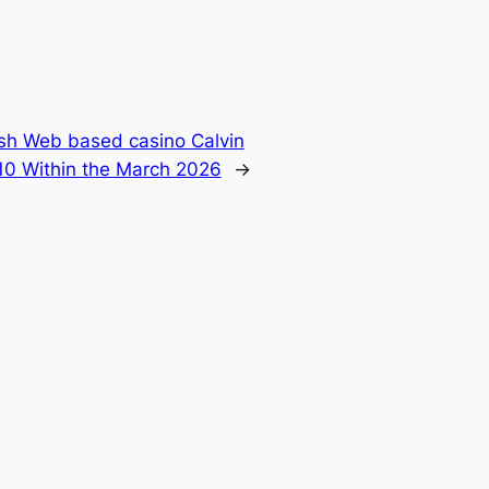
ash Web based casino Calvin
10 Within the March 2026
→