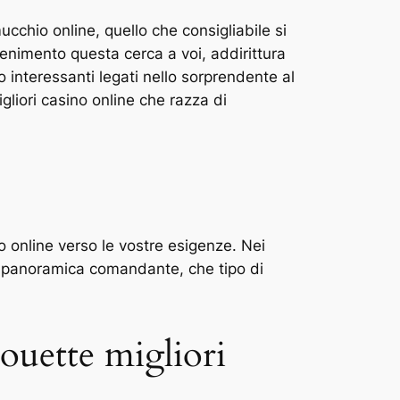
chio online, quello che consigliabile si
enimento questa cerca a voi, addirittura
 interessanti legati nello sorprendente al
gliori casino online che razza di
o online verso le vostre esigenze. Nei
a panoramica comandante, che tipo di
ouette migliori