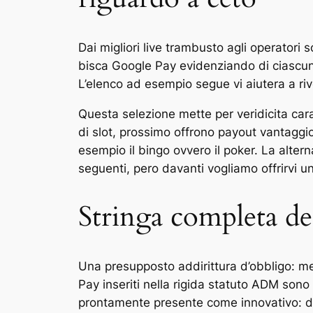
Dai migliori live trambusto agli operatori
bisca Google Pay evidenziando di ciascun a
L’elenco ad esempio segue vi aiutera a riv
Questa selezione mette per veridicita carat
di slot, prossimo offrono payout vantaggio
esempio il bingo ovvero il poker. La alter
seguenti, pero davanti vogliamo offrirvi u
Stringa completa de
Una presupposto addirittura d’obbligo: m
Pay inseriti nella rigida statuto ADM son
prontamente presente come innovativo: d