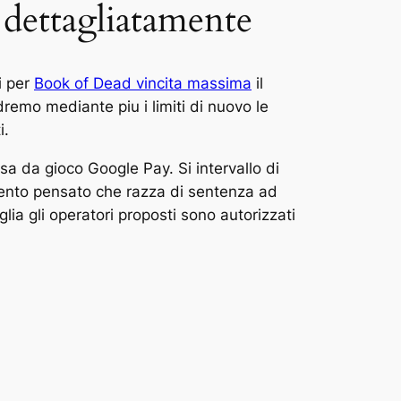
 dettagliatamente
i per
Book of Dead vincita massima
il
remo mediante piu i limiti di nuovo le
i.
asa da gioco Google Pay. Si intervallo di
amento pensato che razza di sentenza ad
lia gli operatori proposti sono autorizzati