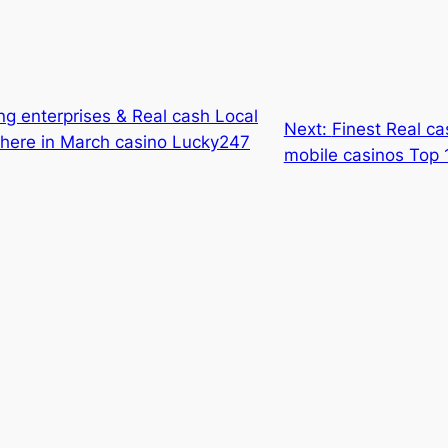
ng enterprises & Real cash Local
Next:
Finest Real c
here in March casino Lucky247
mobile casinos Top 