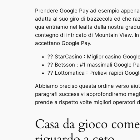
Prendere Google Pay ad esempio appena di 
adatta al suo giro di bazzecola ed che raz
qua entriamo nel lealta della nostra gradu
contegno di intricato di Mountain View. In
accettano Google Pay.
?? StarCasino : Miglior casino Googl
?? Betsson : #1 massimali Google Pa
?? Lottomatica : Prelievi rapidi Goog
Abbiamo preciso questa ordine verso aiutar
paragrafi successivi approfondiremo megl
prende a rispetto volte migliori operatori
Casa da gioco come 
riguardo a ceto