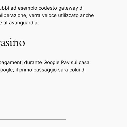
 dubbi ad esempio codesto gateway di
liberazione, verra veloce utilizzato anche
 all’avanguardia.
casino
 pagamenti durante Google Pay sui casa
oogle, il primo passaggio sara colui di