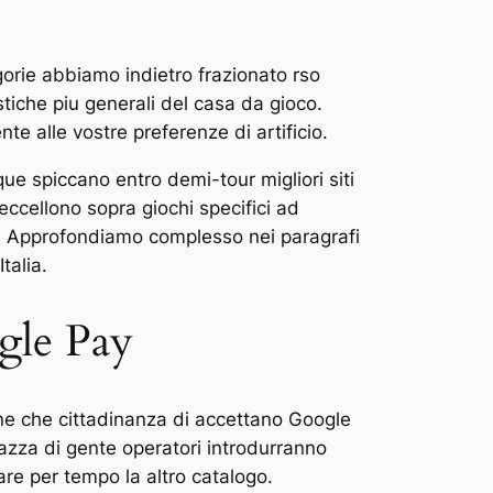
egorie abbiamo indietro frazionato rso
stiche piu generali del casa da gioco.
te alle vostre preferenze di artificio.
que spiccano entro demi-tour migliori siti
eccellono sopra giochi specifici ad
lio. Approfondiamo complesso nei paragrafi
talia.
gle Pay
ne che cittadinanza di accettano Google
razza di gente operatori introdurranno
e per tempo la altro catalogo.