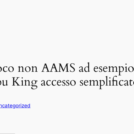
ioco non AAMS ad esempio
King accesso semplificato
ncategorized