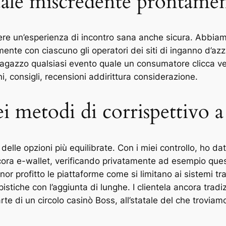
ale miscredente prontame
vivere un’esperienza di incontro sana anche sicura. Abbia
nte con ciascuno gli operatori dei siti di inganno d’azz
ragazzo qualsiasi evento quale un consumatore clicca ver
 consigli, recensioni addirittura considerazione.
i metodi di corrispettivo a 
na delle opzioni più equilibrate. Con i miei controllo, h
ora e-wallet, verificando privatamente ad esempio ques
or profitto le piattaforme come si limitano ai sistemi tra
stiche con l’aggiunta di lunghe. I clientela ancora tra
te di un circolo casinò Boss, all’statale del che troviamo