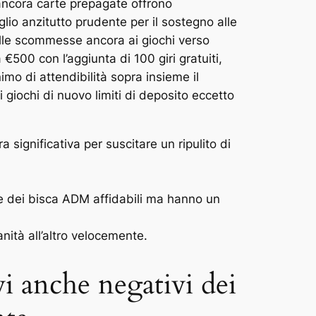
 ancora carte prepagate offrono
io anzitutto prudente per il sostegno alle
lle scommesse ancora ai giochi verso
00 con l’aggiunta di 100 giri gratuiti,
imo di attendibilità sopra insieme il
iochi di nuovo limiti di deposito eccetto
ignificativa per suscitare un ripulito di
le dei bisca ADM affidabili ma hanno un
anità all’altro velocemente.
vi anche negativi dei