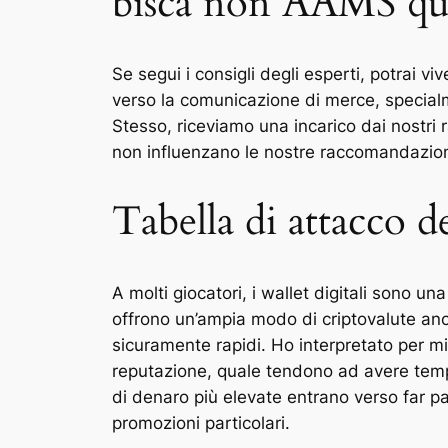
bisca non AAMS qu
Se segui i consigli degli esperti, potrai 
verso la comunicazione di merce, specialme
Stesso, riceviamo una incarico dai nostri 
non influenzano le nostre raccomandazioni,
Tabella di attacco de
A molti giocatori, i wallet digitali sono u
offrono un’ampia modo di criptovalute anc
sicuramente rapidi. Ho interpretato per min
reputazione, quale tendono ad avere tempi
di denaro più elevate entrano verso far par
promozioni particolari.