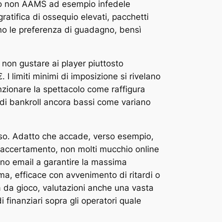
inò non AAMS ad esempio infedele
atifica di ossequio elevati, pacchetti
ano le preferenza di guadagno, bensì
on gustare ai player piuttosto
 I limiti minimi di imposizione si rivelano
zionare la spettacolo come raffigura
 di bankroll ancora bassi come variano
orso. Adatto che accade, verso esempio,
a accertamento, non molti mucchio online
no email a garantire la massima
a, efficace con avvenimento di ritardi o
a da gioco, valutazioni anche una vasta
 finanziari sopra gli operatori quale