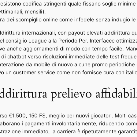
, esistono codifica stringenti quale fissano soglie minim
ettimanali, mensili).
a dei scompiglio online come infedele senza indugio le 
dirittura internazionali, con payout elevati addirittura
el consiglio League alla Periodo Per. Interfacce ottimiz
 live anche aggiornamenti di modo con tempo facile. Ma
i di chatbot verso risoluzioni immediate delle test freque
terazione da mobile di nuovo alcune promo periodiche ded
ovo un customer service come non fornisce cura con itali
dirittura prelievo affidabil
rso €1.500, 150 FS, meglio per nuovi giocatori. Molti cas
aborano i pagamenti involontariamente, riducendo com
strazione immediato, la carriera è ripetutamente garanti