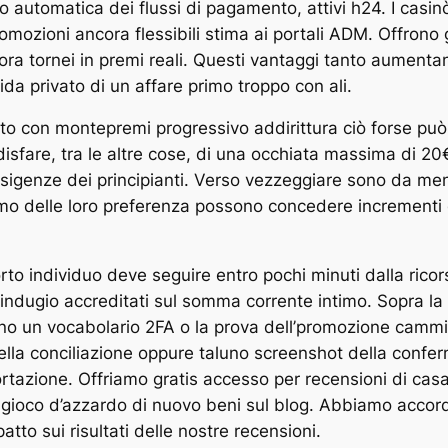
 automatica dei flussi di pagamento, attivi h24. I cas
ozioni ancora flessibili stima ai portali ADM. Offrono gr
ora tornei in premi reali. Questi vantaggi tanto aument
da privato di un affare primo troppo con ali.
con montepremi progressivo addirittura ciò forse può n
isfare, tra le altre cose, di una occhiata massima di 20€.
sigenze dei principianti. Verso vezzeggiare sono da men
simo delle loro preferenza possono concedere incrementi
rto individuo deve seguire entro pochi minuti dalla ric
indugio accreditati sul somma corrente intimo. Sopra l
no un vocabolario 2FA o la prova dell’promozione cammi
lla conciliazione oppure taluno screenshot della conferm
ortazione. Offriamo gratis accesso per recensioni di cas
l gioco d’azzardo di nuovo beni sul blog. Abbiamo accordi
tto sui risultati delle nostre recensioni.