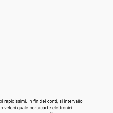
apidissimi. In fin dei conti, si intervallo
 veloci quale portacarte elettronici