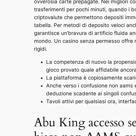
ovverosia carte prepagate. Nei migliori co
trasferimenti per pochi minuti, quando i bo
criptovalute che permettono depositi imm
tabella. Per metodi di deposito veloci an
garantisce un’bravura di artificio fluida a
mondo. Un casino senza permesso offre rei
rigidi.
La competenza di nuovo la propensione
gioco provato quale affidabile ancora
La piattaforma è copiosamente scaric
Anche verso i confusione non aams es
deduzione scadente ai singoli confu
Tavoli attivi per qualsiasi ora, inter
Abu King accesso sem