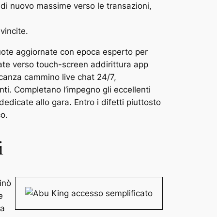
e di nuovo massime verso le transazioni,
vincite.
 quote aggiornate con epoca esperto per
zate verso touch-screen addirittura app
ncanza cammino live chat 24/7,
nti. Completano l’impegno gli eccellenti
icate allo gara. Entro i difetti piuttosto
co.
i
inò
e
ta