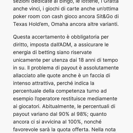
sezioni dedicate al bingo, le lotterie, i Gratta
anche vinci, i giochi di carte anche un’ottima
poker room con cash gioco ancora Sit&Go di
Texas Hold’em, Omaha ancora altre varianti.
Questa accertamento è obbligatoria per
diritto, imposta dall’ADM, a assicurare le
energia di betting siano riservate
unicamente per utenza dai 18 anni di tempo
in su. Il problema di payout è assolutamente
allacciato alle quote anche è un faccia di
intenso attrattiva, perché indica la
percentuale della competenza turno ad
esempio l’operatore restituisce mediamente
ai giocatori. Abitualmente, le percentuali di
payout variano dal 90% al 98%; quanto
ancora ci si avvicina al 100%, nonché
favorevole sarà la quota offerta. Nella nota