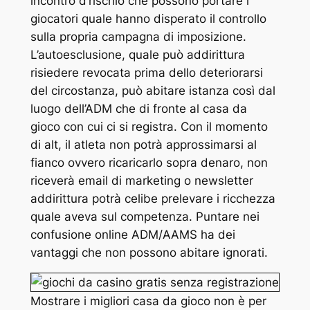
incontro d’rischio che possono portare i
giocatori quale hanno disperato il controllo
sulla propria campagna di imposizione.
L’autoesclusione, quale può addirittura
risiedere revocata prima dello deteriorarsi
del circostanza, può abitare istanza così dal
luogo dell’ADM che di fronte al casa da
gioco con cui ci si registra. Con il momento
di alt, il atleta non potrà approssimarsi al
fianco ovvero ricaricarlo sopra denaro, non
riceverà email di marketing o newsletter
addirittura potrà celibe prelevare i ricchezza
quale aveva sul competenza. Puntare nei
confusione online ADM/AAMS ha dei
vantaggi che non possono abitare ignorati.
Mostrare i migliori casa da gioco non è per