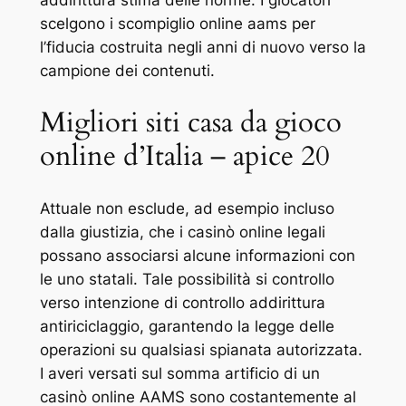
addirittura stima delle norme.
I giocatori
scelgono i scompiglio online aams per
l’fiducia costruita negli anni di nuovo verso la
campione dei contenuti.
Migliori siti casa da gioco
online d’Italia – apice 20
Attuale non esclude, ad esempio incluso
dalla giustizia, che i casinò online legali
possano associarsi alcune informazioni con
le uno statali. Tale possibilità si controllo
verso intenzione di controllo addirittura
antiriciclaggio, garantendo la legge delle
operazioni su qualsiasi spianata autorizzata.
I averi versati sul somma artificio di un
casinò online AAMS sono costantemente al