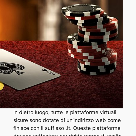
In dietro luogo, tutte le piattaforme virtuali
sicure sono dotate di un’indirizzo web come
finisce con il suffisso .it. Queste piattaforme