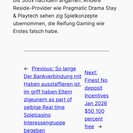
bis 500x nachdem angaffen. Andere
Reside-Provider wie Pragmatic Drama Stay
& Playtech sehen zig Spielkonzepte
ubernommen, die Reifung Gaming wie
Erstes falsch habe.
←
Previous:
So lange
Next:
Der Bankverbindung mit
Finest No
Haben ausstaffieren ist,
deposit
im griff haben Eltern
Incentives
zigeunern as part of
Jan 2026
selbige Real time
$50 100
Spielcasino
percent
Interessengruppe
free
→
begeben