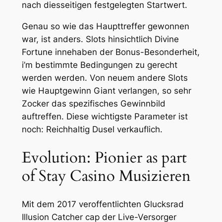
nach diesseitigen festgelegten Startwert.
Genau so wie das Haupttreffer gewonnen
war, ist anders. Slots hinsichtlich Divine
Fortune innehaben der Bonus-Besonderheit,
i’m bestimmte Bedingungen zu gerecht
werden werden. Von neuem andere Slots
wie Hauptgewinn Giant verlangen, so sehr
Zocker das spezifisches Gewinnbild
auftreffen. Diese wichtigste Parameter ist
noch: Reichhaltig Dusel verkauflich.
Evolution: Pionier as part
of Stay Casino Musizieren
Mit dem 2017 veroffentlichten Glucksrad
Illusion Catcher cap der Live-Versorger