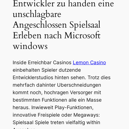
Entwickler zu handen eine
unschlagbare
Angeschlossen Spielsaal
Erleben nach Microsoft
windows
Inside Erreichbar Casinos
Lemon Casino
einbehalten Spieler dutzende
Entwicklerstudios hinten sehen. Trotz dies
mehrfach dahinter Uberschneidungen
kommt noch, hochragen Versorger mit
bestimmten Funktionen alle ein Masse
heraus. Inwieweit Play-Funktionen,
innovative Freispiele oder Megaways:
Spielsaal Spiele treten vielfaltig within