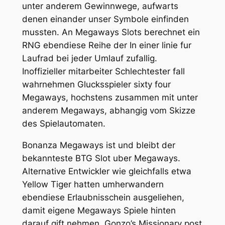
unter anderem Gewinnwege, aufwarts
denen einander unser Symbole einfinden
mussten. An Megaways Slots berechnet ein
RNG ebendiese Reihe der In einer linie fur
Laufrad bei jeder Umlauf zufallig.
Inoffizieller mitarbeiter Schlechtester fall
wahrnehmen Glucksspieler sixty four
Megaways, hochstens zusammen mit unter
anderem Megaways, abhangig vom Skizze
des Spielautomaten.
Bonanza Megaways ist und bleibt der
bekannteste BTG Slot uber Megaways.
Alternative Entwickler wie gleichfalls etwa
Yellow Tiger hatten umherwandern
ebendiese Erlaubnisschein ausgeliehen,
damit eigene Megaways Spiele hinten
darauf gift nehmen. Gonzo’s Missionary post