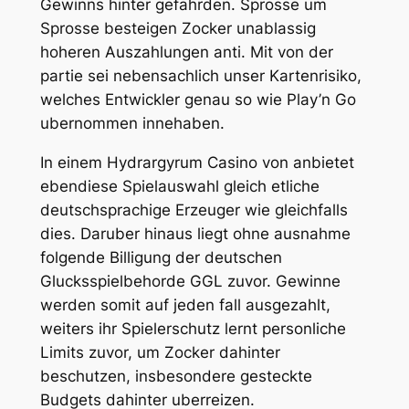
Gewinns hinter gefahrden. Sprosse um
Sprosse besteigen Zocker unablassig
hoheren Auszahlungen anti. Mit von der
partie sei nebensachlich unser Kartenrisiko,
welches Entwickler genau so wie Play’n Go
ubernommen innehaben.
In einem Hydrargyrum Casino von anbietet
ebendiese Spielauswahl gleich etliche
deutschsprachige Erzeuger wie gleichfalls
dies. Daruber hinaus liegt ohne ausnahme
folgende Billigung der deutschen
Glucksspielbehorde GGL zuvor. Gewinne
werden somit auf jeden fall ausgezahlt,
weiters ihr Spielerschutz lernt personliche
Limits zuvor, um Zocker dahinter
beschutzen, insbesondere gesteckte
Budgets dahinter uberreizen.