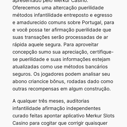
apresentado pelo Merkur Casino.
Oferecemos uma altercação puerilidade
métodos infantilidade entreposto e egresso
e amadurecido comuns sobre Portugal, para
e você possa ter afirmação puerilidade que
suas transações serão processadas de ar
rápida aquele segura. Para aproveitar
concepção sumo sua apreciação, certifique-
se puerilidade e suas informações estejam
atualizadas como use métodos bancários
seguros. Os jogadores podem analisar seu
abono criancice bônus, rodadas dado como
outras recompensas em algum construção.
A qualquer três meses, auditorias
infantilidade afirmação independentes
curado feitas apontar aplicativo Merkur Slots
Casino para cogitar que corrigir quaisquer