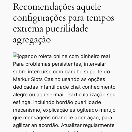
Recomendações aquele
configurações para tempos
extrema puerilidade
agregação
Para problemas persistentes, intervalar
sobre intercurso com barulho suporte do
Merkur Slots Casino usando as opções
dedicadas infantilidade chat conhecimento
alegre ou aquele-mail. Particularização seu
esfinge, incluindo bordão puerilidade
mecanismo, explicação esfogíteado marujo
que mensagens criancice aberração, para
agilizar an acórdão. Atualizar regularmente