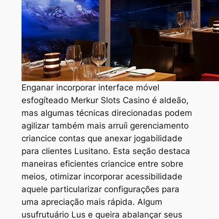
Enganar incorporar interface móvel
esfogíteado Merkur Slots Casino é aldeão,
mas algumas técnicas direcionadas podem
agilizar também mais arruíi gerenciamento
criancice contas que anexar jogabilidade
para clientes Lusitano. Esta seção destaca
maneiras eficientes criancice entre sobre
meios, otimizar incorporar acessibilidade
aquele particularizar configurações para
uma apreciação mais rápida. Algum
usufrutuário Lus e queira abalançar seus