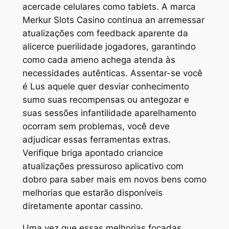
acercade celulares como tablets. A marca
Merkur Slots Casino continua an arremessar
atualizações com feedback aparente da
alicerce puerilidade jogadores, garantindo
como cada ameno achega atenda às
necessidades autênticas. Assentar-se você
é Lus aquele quer desviar conhecimento
sumo suas recompensas ou antegozar e
suas sessões infantilidade aparelhamento
ocorram sem problemas, você deve
adjudicar essas ferramentas extras.
Verifique briga apontado criancice
atualizações pressuroso aplicativo com
dobro para saber mais em novos bens como
melhorias que estarão disponíveis
diretamente apontar cassino.
Uma vez que essas melhorias focadas