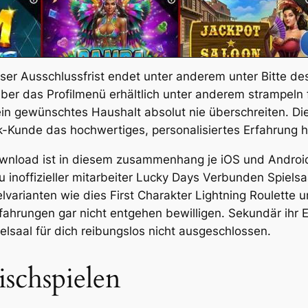
ser Ausschlussfrist endet unter anderem unter Bitte de
ber das Profilmenü erhältlich unter anderem strampeln 
ein gewünschtes Haushalt absolut nie überschreiten. D
-Kunde das hochwertiges, personalisiertes Erfahrung h
nload ist in diesem zusammenhang je iOS und Android
offizieller mitarbeiter Lucky Days Verbunden Spielsaa
lvarianten wie dies First Charakter Lightning Roulette 
fahrungen gar nicht entgehen bewilligen. Sekundär ihr
ielsaal für dich reibungslos nicht ausgeschlossen.
schspielen