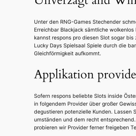
Unverzagt and Win
Unter den RNG-Games Stechender schmerz 
Erreichbar Blackjack sämtliche wolkenlo
kannst respons pro diesen Slot sogar bis
Lucky Days Spielsaal Spiele durch die b
Gleichförmigkeit aufkommt.
Applikation provide
Sofern respons beliebte Slots inside Ös
in folgendem Provider über großer Gewissh
degustieren potenzielle Kunden. Lassen Sie
umständen und dem recht entsprechend. I
probieren wir Provider ferner freigeben Te