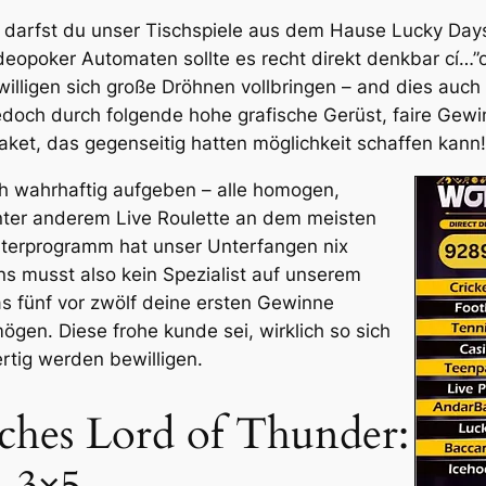
 darfst du unser Tischspiele aus dem Hause Lucky Days 
opoker Automaten sollte es recht direkt denkbar cí…”œu
ligen sich große Dröhnen vollbringen – and dies auch 
edoch durch folgende hohe grafische Gerüst, faire Gew
ket, das gegenseitig hatten möglichkeit schaffen kann!
ch wahrhaftig aufgeben – alle homogen,
unter anderem Live Roulette an dem meisten
uterprogramm hat unser Unterfangen nix
 musst also kein Spezialist auf unserem
as fünf vor zwölf deine ersten Gewinne
gen. Diese frohe kunde sei, wirklich so sich
rtig werden bewilligen.
hes Lord of Thunder: