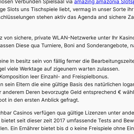
riösen Verbunden Spielsaal via
amazing amazonia Slotsp
Slots uns Tischspiele liebt, vermag in unser Sorte ihr
schlüsselungen stehen aktiv das Agenda and sichere Z
atz von sichere, private WLAN-Netzwerke unter Ihr Kasi
assen Diese qua Turniere, Boni and Sonderangebote, n
eine In besitz sein von fällig ferner die Bearbeitungsze
el viele Werktage auf zigeunern warten zulassen.
omposition leer Einzahl- and Freispielbonus.
n sein Eltern die eine gültige Basis des natürlichen lo
er anderem Deren bevorzugte Geld entsprechend € wähl
ot in den ersten Anblick gefragt.
ichbar Casinos verfügen qua gültige Lizenzen unter an
 bietet seit dieser zeit 2017 umfassende Tests and Be
en. Ein Ernährer bietet bis d o keine Freispiele ohne Ei