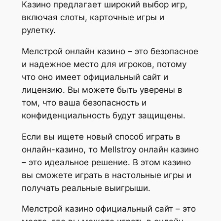
Казино предлагает широкий выбор игр,
включая слоты, карточные игры и
рулетку.
Мелстрой онлайн казино – это безопасное
и надежное место для игроков, потому
что оно имеет официальный сайт и
лицензию. Вы можете быть уверены в
том, что ваша безопасность и
конфиденциальность будут защищены.
Если вы ищете новый способ играть в
онлайн-казино, то Mellstroy онлайн казино
– это идеальное решение. В этом казино
вы сможете играть в настольные игры и
получать реальные выигрыши.
Мелстрой казино официальный сайт – это