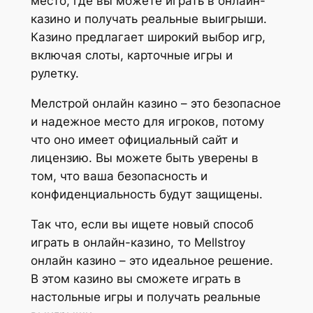
место, где вы можете играть в онлайн-
казино и получать реальные выигрыши.
Казино предлагает широкий выбор игр,
включая слоты, карточные игры и
рулетку.
Мелстрой онлайн казино – это безопасное
и надежное место для игроков, потому
что оно имеет официальный сайт и
лицензию. Вы можете быть уверены в
том, что ваша безопасность и
конфиденциальность будут защищены.
Так что, если вы ищете новый способ
играть в онлайн-казино, то Mellstroy
онлайн казино – это идеальное решение.
В этом казино вы сможете играть в
настольные игры и получать реальные