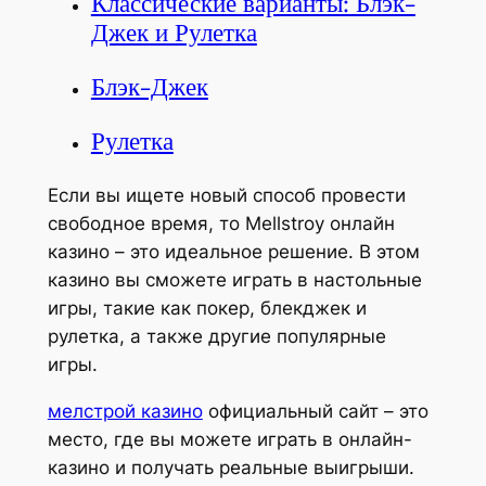
Классические варианты: Блэк-
Джек и Рулетка
Блэк-Джек
Рулетка
Если вы ищете новый способ провести
свободное время, то Mellstroy онлайн
казино – это идеальное решение. В этом
казино вы сможете играть в настольные
игры, такие как покер, блекджек и
рулетка, а также другие популярные
игры.
мелстрой казино
официальный сайт – это
место, где вы можете играть в онлайн-
казино и получать реальные выигрыши.