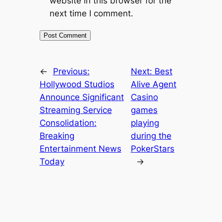
website in this browser for the
next time I comment.
←
Previous:
Next:
Best
Hollywood Studios
Alive Agent
Announce Significant
Casino
Streaming Service
games
Consolidation:
playing
Breaking
during the
Entertainment News
PokerStars
Today
→