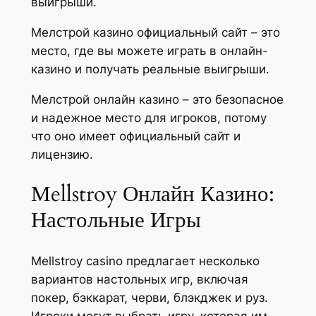
выигрыши.
Мелстрой казино официальный сайт – это
место, где вы можете играть в онлайн-
казино и получать реальные выигрыши.
Мелстрой онлайн казино – это безопасное
и надежное место для игроков, потому
что оно имеет официальный сайт и
лицензию.
Мellstroy Онлайн Казино:
Настольные Игры
Мellstroy casino предлагает несколько
вариантов настольных игр, включая
покер, бэккарат, черви, блэкджек и руз.
Игроки могут выбрать игру, которая им