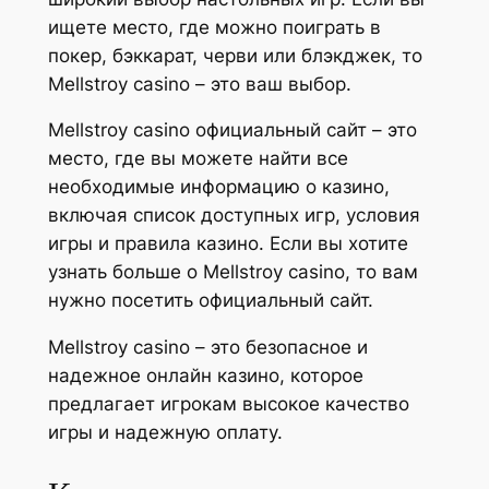
ищете место, где можно поиграть в
покер, бэккарат, черви или блэкджек, то
Mellstroy casino – это ваш выбор.
Мellstroy casino официальный сайт – это
место, где вы можете найти все
необходимые информацию о казино,
включая список доступных игр, условия
игры и правила казино. Если вы хотите
узнать больше о Mellstroy casino, то вам
нужно посетить официальный сайт.
Мellstroy casino – это безопасное и
надежное онлайн казино, которое
предлагает игрокам высокое качество
игры и надежную оплату.