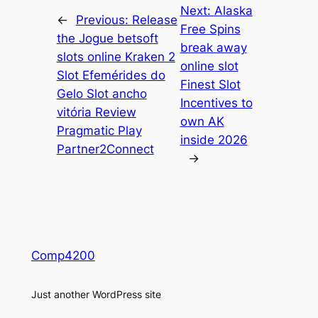
Next:
Alaska
←
Previous:
Release
Free Spins
the Jogue betsoft
break away
slots online Kraken 2
online slot
Slot Efemérides do
Finest Slot
Gelo Slot ancho
Incentives to
vitória Review
own AK
Pragmatic Play
inside 2026
Partner2Connect
→
Comp4200
Just another WordPress site