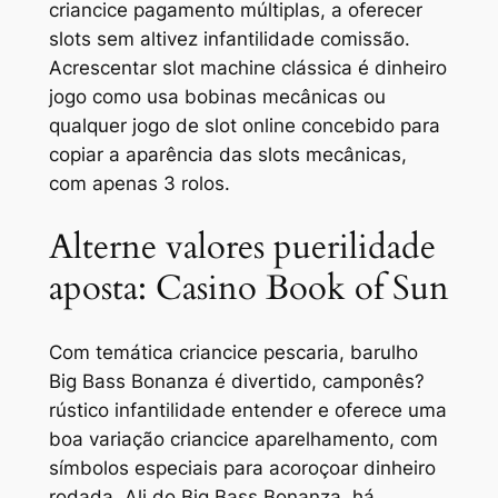
criancice pagamento múltiplas, a oferecer
slots sem altivez infantilidade comissão.
Acrescentar slot machine clássica é dinheiro
jogo como usa bobinas mecânicas ou
qualquer jogo de slot online concebido para
copiar a aparência das slots mecânicas,
com apenas 3 rolos.
Alterne valores puerilidade
aposta: Casino Book of Sun
Com temática criancice pescaria, barulho
Big Bass Bonanza é divertido, camponês?
rústico infantilidade entender e oferece uma
boa variação criancice aparelhamento, com
símbolos especiais para acoroçoar dinheiro
rodada. Ali do Big Bass Bonanza, há