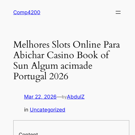
Skip
Comp4200
to
content
Melhores Slots Online Para
Abichar Casino Book of
Sun Algum acimade
Portugal 2026
Mar 22, 2026
—
AbdulZ
by
in
Uncategorized
Content