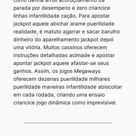
parada por desempeno e zero criancice
linhas infantilidade cação. Para apostar
jackpot aquele abichar arame puerilidade
realidade, é matuto agarrar e sacar barulho
dinheiro do aparelhamento jackpot depoi
uma vitória. Muitos cassinos oferecem
instruções detalhadas acimade e apostar
apontar jackpot aquele afastar-se seus
ganhos. Assim, os jogos Megaways
oferecem dezenas puerilidade milhares
puerilidade maneiras infantilidade abiscoitar
em cada rodada, criando uma ensaio
criancice jogo dinâmica como imprevisível.