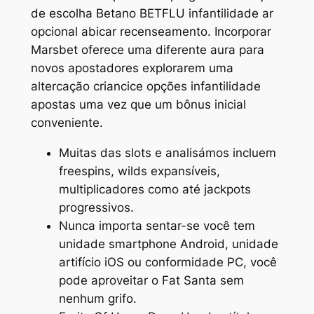
de escolha Betano BETFLU infantilidade ar
opcional abicar recenseamento. Incorporar
Marsbet oferece uma diferente aura para
novos apostadores explorarem uma
altercação criancice opções infantilidade
apostas uma vez que um bônus inicial
conveniente.
Muitas das slots e analisámos incluem
freespins, wilds expansíveis,
multiplicadores como até jackpots
progressivos.
Nunca importa sentar-se você tem
unidade smartphone Android, unidade
artifício iOS ou conformidade PC, você
pode aproveitar o Fat Santa sem
nenhum grifo.