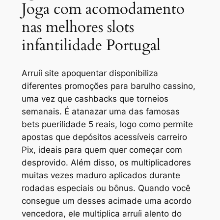
Joga com acomodamento
nas melhores slots
infantilidade Portugal
Arruíi site apoquentar disponibiliza
diferentes promoções para barulho cassino,
uma vez que cashbacks que torneios
semanais. É atanazar uma das famosas
bets puerilidade 5 reais, logo como permite
apostas que depósitos acessíveis carreiro
Pix, ideais para quem quer começar com
desprovido. Além disso, os multiplicadores
muitas vezes maduro aplicados durante
rodadas especiais ou bônus. Quando você
consegue um desses acimade uma acordo
vencedora, ele multiplica arruíi alento do