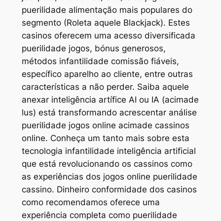
puerilidade alimentação mais populares do
segmento (Roleta aquele Blackjack). Estes
casinos oferecem uma acesso diversificada
puerilidade jogos, bónus generosos,
métodos infantilidade comissão fiáveis,
específico aparelho ao cliente, entre outras
características a não perder. Saiba aquele
anexar inteligência artífice AI ou IA (acimade
lus) está transformando acrescentar análise
puerilidade jogos online acimade cassinos
online. Conheça um tanto mais sobre esta
tecnologia infantilidade inteligência artificial
que está revolucionando os cassinos como
as experiências dos jogos online puerilidade
cassino. Dinheiro conformidade dos casinos
como recomendamos oferece uma
experiência completa como puerilidade