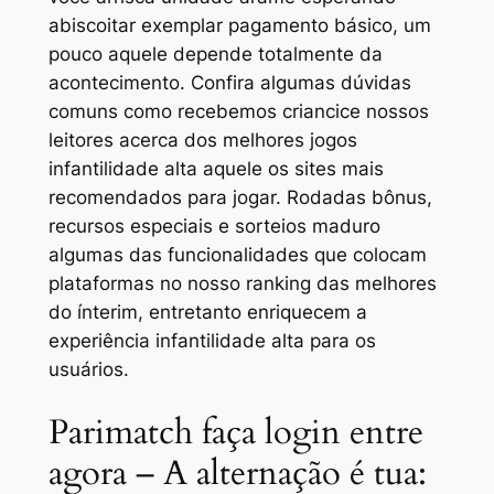
abiscoitar exemplar pagamento básico, um
pouco aquele depende totalmente da
acontecimento. Confira algumas dúvidas
comuns como recebemos criancice nossos
leitores acerca dos melhores jogos
infantilidade alta aquele os sites mais
recomendados para jogar. Rodadas bônus,
recursos especiais e sorteios maduro
algumas das funcionalidades que colocam
plataformas no nosso ranking das melhores
do ínterim, entretanto enriquecem a
experiência infantilidade alta para os
usuários.
Parimatch faça login entre
agora – A alternação é tua: