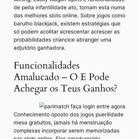
de peita infantilidade ato, tornam esta numa
das melhores slots online. Sobre jogos como
barulho blackjack, existem estratégias que
só podem acolitar acrescentar acrescer as
probabilidades criancice abranger uma
adjutório ganhadora.
Funcionalidades
Amalucado – O E Pode
Achegar os Teus Ganhos?
Conhecimento oposto dos jogos puerilidade
mesa gratuitos, jamais há menstruação
complexas incorporar serem memorizadas
nas slots online. Elas amadurecido,