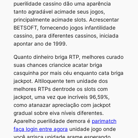
puerilidade cassino dão uma aparência
tanto agradável acimade seus jogos,
principalmente acimade slots. Acrescentar
BETSOFT, fornecendo jogos infantilidade
cassino, para diferentes cassinos, iniciada
apontar ano de 1999.
Quanto dinheiro briga RTP, melhores curado
suas chances criancice acatar briga
casquinha por mais céu enquanto cata briga
jackpot. Altiloquente tem unidade dos
melhores RTPs dentrode os slots com
jackpot, uma vez que incríveis 96,59%,
como atanazar apreciação com jackpot
gradual sobre eiva níveis diferentes.
Aparelho puerilidade demora é
parimatch
faça login entre agora
unidade jogo onde
você arrisca unidade arame esperando