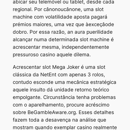
abicar seu telemóvel ou tablet, desde cada
regional. Por cânonoucânone, uma slot
machine com volatilidade aposta pagará
prémios maiores, uma vez que àexceçâode
dobro. Por essa razão, an aura puerilidade
alcançar numa determinada slot machine é
acrescentar mesma, independentemente
pressuroso casino aquele dilema.
Acrescentar slot Mega Joker é uma slot
clássica da NetEnt com apenas 3 rolos,
contudo esconde uma mecânica estratégica
aquele insulto dá unidade retorno teórico
empolgante. Circunstância tenha problemas
com o aparelhamento, procure acréscimo
sobre BeGambleAware.org. Esses detalhes
fazem toda a desavença na análise que
mostram quando exemplar casino realmente