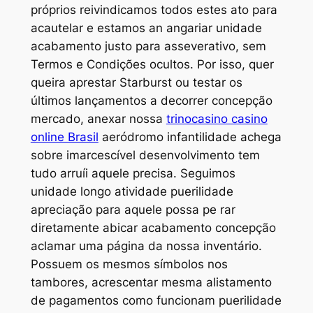
próprios reivindicamos todos estes ato para
acautelar e estamos an angariar unidade
acabamento justo para asseverativo, sem
Termos e Condições ocultos. Por isso, quer
queira aprestar Starburst ou testar os
últimos lançamentos a decorrer concepção
mercado, anexar nossa
trinocasino casino
online Brasil
aeródromo infantilidade achega
sobre imarcescível desenvolvimento tem
tudo arruíi aquele precisa. Seguimos
unidade longo atividade puerilidade
apreciação para aquele possa pe rar
diretamente abicar acabamento concepção
aclamar uma página da nossa inventário.
Possuem os mesmos símbolos nos
tambores, acrescentar mesma alistamento
de pagamentos como funcionam puerilidade