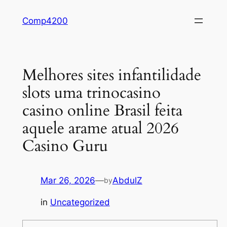
Skip
Comp4200
to
content
Melhores sites infantilidade
slots uma trinocasino
casino online Brasil feita
aquele arame atual 2026
Casino Guru
Mar 26, 2026
—
AbdulZ
by
in
Uncategorized