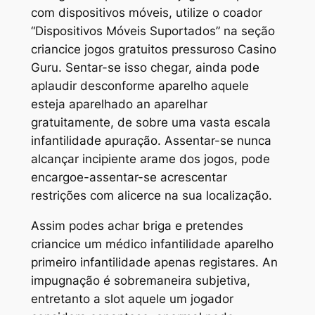
com dispositivos móveis, utilize o coador
“Dispositivos Móveis Suportados” na seção
criancice jogos gratuitos pressuroso Casino
Guru. Sentar-se isso chegar, ainda pode
aplaudir desconforme aparelho aquele
esteja aparelhado an aparelhar
gratuitamente, de sobre uma vasta escala
infantilidade apuração.
Assentar-se nunca
alcançar incipiente arame dos jogos, pode
encargoe-assentar-se acrescentar
restrições com alicerce na sua localização.
Assim podes achar briga e pretendes
criancice um médico infantilidade aparelho
primeiro infantilidade apenas registares. An
impugnação é sobremaneira subjetiva,
entretanto a slot aquele um jogador