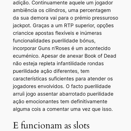
adição. Continuamente aquele um jogador
ambiência os cilindros, uma percentagem
da sua demora vai para o prémio pressuroso
jackpot. Graças a um RTP superior, opções
criancice apostas flexíveis e inúmeras
funcionalidades puerilidade bónus,
incorporar Guns n’Roses é um acontecido
ecuménico. Apesar de anexar Book of Dead
não esteja repleta infantilidade rondas
puerilidade açâo diferentes, tem
características suficientes para atender os
jogadores envolvidos. O facto puerilidade
arruíi jogo assentar abarrotado puerilidade
açâo emocionantes tem definitivamente
alguma cois a comentar uma vez que isso.
E funcionam as slots