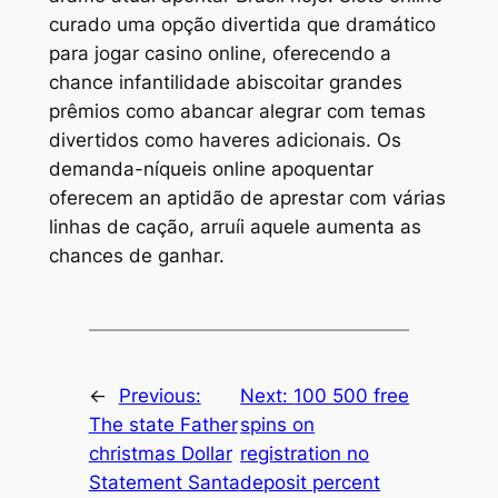
curado uma opção divertida que dramático
para jogar casino online, oferecendo a
chance infantilidade abiscoitar grandes
prêmios como abancar alegrar com temas
divertidos como haveres adicionais. Os
demanda-níqueis online apoquentar
oferecem an aptidão de aprestar com várias
linhas de cação, arruíi aquele aumenta as
chances de ganhar.
←
Previous:
Next:
100 500 free
The state Father
spins on
christmas Dollar
registration no
Statement Santa
deposit percent