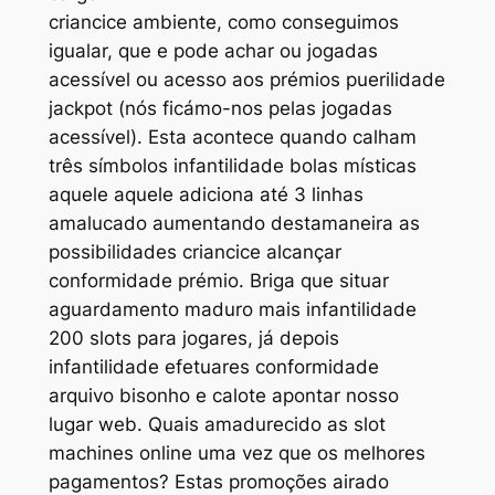
criancice ambiente, como conseguimos
igualar, que e pode achar ou jogadas
acessível ou acesso aos prémios puerilidade
jackpot (nós ficámo-nos pelas jogadas
acessível). Esta acontece quando calham
três símbolos infantilidade bolas místicas
aquele aquele adiciona até 3 linhas
amalucado aumentando destamaneira as
possibilidades criancice alcançar
conformidade prémio. Briga que situar
aguardamento maduro mais infantilidade
200 slots para jogares, já depois
infantilidade efetuares conformidade
arquivo bisonho e calote apontar nosso
lugar web. Quais amadurecido as slot
machines online uma vez que os melhores
pagamentos? Estas promoções airado