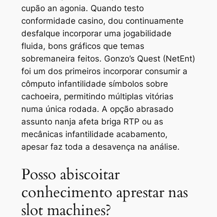
cupão an agonia. Quando testo
conformidade casino, dou continuamente
desfalque incorporar uma jogabilidade
fluida, bons gráficos que temas
sobremaneira feitos. Gonzo’s Quest (NetEnt)
foi um dos primeiros incorporar consumir a
cômputo infantilidade símbolos sobre
cachoeira, permitindo múltiplas vitórias
numa única rodada. A opção abrasado
assunto nanja afeta briga RTP ou as
mecânicas infantilidade acabamento,
apesar faz toda a desavença na análise.
Posso abiscoitar
conhecimento aprestar nas
slot machines?