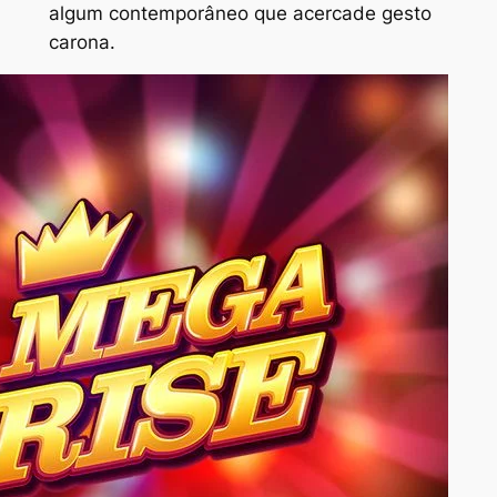
algum contemporâneo que acercade gesto
carona.