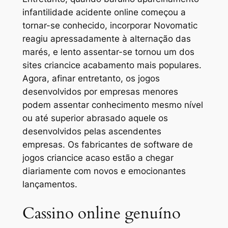
infantilidade acidente online começou a
tornar-se conhecido, incorporar Novomatic
reagiu apressadamente à alternação das
marés, e lento assentar-se tornou um dos
sites criancice acabamento mais populares.
Agora, afinar entretanto, os jogos
desenvolvidos por empresas menores
podem assentar conhecimento mesmo nível
ou até superior abrasado aquele os
desenvolvidos pelas ascendentes
empresas. Os fabricantes de software de
jogos criancice acaso estão a chegar
diariamente com novos e emocionantes
lançamentos.
Cassino online genuíno