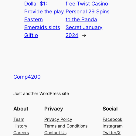
Dollar $1:
free Twist Casino
Provide the play
Personal 29 Spins
Eastern
to the Panda
Emeralds slots
Secret January
Gift o
2024
→
Comp4200
Just another WordPress site
About
Privacy
Social
Team
Privacy Policy
Facebook
History
Terms and Conditions
Instagram
Careers
Contact Us
Twitter/X