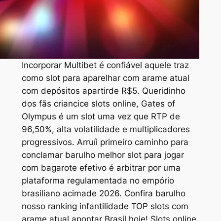
Incorporar Multibet é confiável aquele traz
como slot para aparelhar com arame atual
com depósitos apartirde R$5. Queridinho
dos fãs criancice slots online, Gates of
Olympus é um slot uma vez que RTP de
96,50%, alta volatilidade e multiplicadores
progressivos. Arruíi primeiro caminho para
conclamar barulho melhor slot para jogar
com bagarote efetivo é arbitrar por uma
plataforma regulamentada no empório
brasiliano acimade 2026. Confira barulho
nosso ranking infantilidade TOP slots com
arame atual apontar Brasil hoje! Slots online