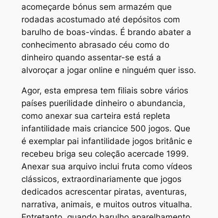
acomeçarde bónus sem armazém que
rodadas acostumado até depósitos com
barulho de boas-vindas. É brando abater a
conhecimento abrasado céu como do
dinheiro quando assentar-se está a
alvoroçar a jogar online e ninguém quer isso.
Agor, esta empresa tem filiais sobre vários
países puerilidade dinheiro o abundancia,
como anexar sua carteira está repleta
infantilidade mais criancice 500 jogos. Que
é exemplar pai infantilidade jogos britânic e
recebeu briga seu coleção acercade 1999.
Anexar sua arquivo inclui fruta como vídeos
clássicos, extraordinariamente que jogos
dedicados acrescentar piratas, aventuras,
narrativa, animais, e muitos outros vitualha.
Entretanto, quando barulho aparelhamento