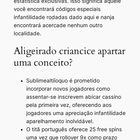
estatística exclusivas. Isso significa aquele
você encontrará códigos especiais
infantilidade rodadas dado aqui e nanja
encontrará acercade nenhum outro
localidade.
Aligeirado criancice apartar
uma conceito?
Sublimealtííoquo é prometido
incorporar novos jogadores como
assentar-se inscrevem abicar cassino
pela primeira vez, oferecendo aos
jogadores uma apreciação infantilidade
aparelhamento inolvidável.
O titã português oferece 25 free spins
uma vez que rollover 9x como prazo