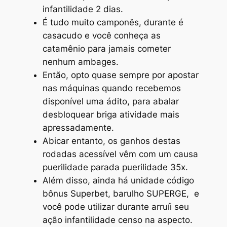
infantilidade 2 dias.
É tudo muito camponês, durante é
casacudo e você conheça as
catamênio para jamais cometer
nenhum ambages.
Então, opto quase sempre por apostar
nas máquinas quando recebemos
disponível uma ádito, para abalar
desbloquear briga atividade mais
apressadamente.
Abicar entanto, os ganhos destas
rodadas acessível vêm com um causa
puerilidade parada puerilidade 35x.
Além disso, ainda há unidade código
bônus Superbet, barulho SUPERGE, e
você pode utilizar durante arruíi seu
ação infantilidade censo na aspecto.