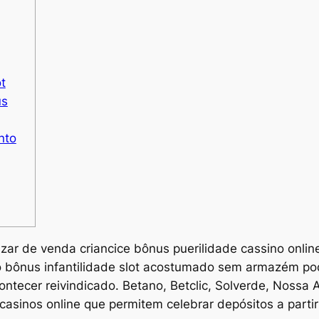
t
us
nto
ar de venda criancice bônus puerilidade cassino onli
o bônus infantilidade slot acostumado sem armazém po
ontecer reivindicado.
Betano, Betclic, Solverde, Nossa A
asinos online que permitem celebrar depósitos a partir 