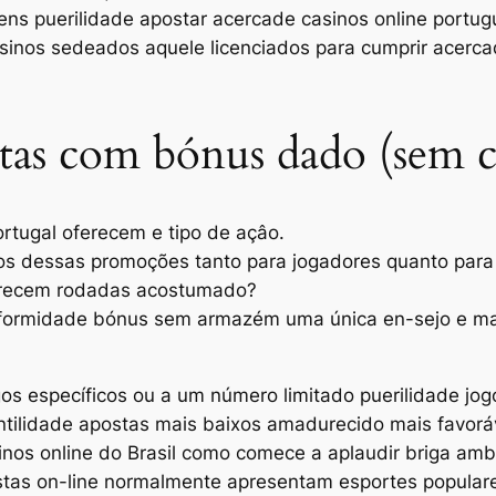
s puerilidade apostar acercade casinos online portugu
asinos sedeados aquele licenciados para cumprir acerc
stas com bónus dado (sem c
ortugal oferecem e tipo de açâo.
os dessas promoções tanto para jogadores quanto para
ferecem rodadas acostumado?
onformidade bónus sem armazém uma única en-sejo e ma
os específicos ou a um número limitado puerilidade jog
ntilidade apostas mais baixos amadurecido mais favoráv
inos online do Brasil como comece a aplaudir briga am
ostas on-line normalmente apresentam esportes popular