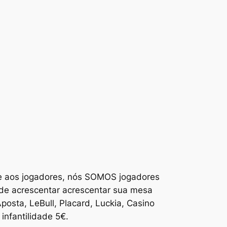
ne aos jogadores, nós SOMOS jogadores
de acrescentar acrescentar sua mesa
posta, LeBull, Placard, Luckia, Casino
infantilidade 5€.