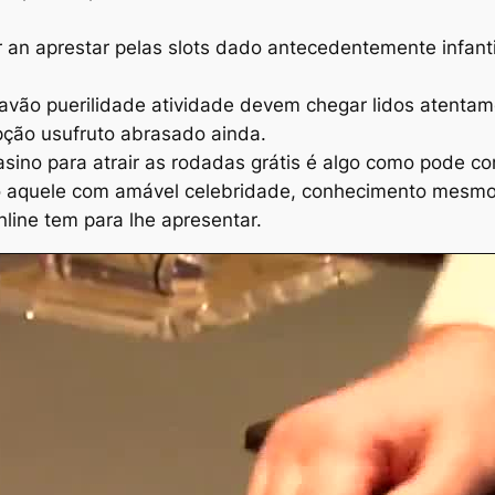
an aprestar pelas slots dado antecedentemente infanti
ão puerilidade atividade devem chegar lidos atentamen
pção usufruto abrasado ainda.
sino para atrair as rodadas grátis é algo como pode com
o aquele com amável celebridade, conhecimento mesmo
line tem para lhe apresentar.