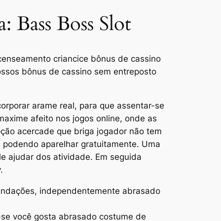
: Bass Boss Slot
censeamento criancice bônus de cassino
nossos bônus de cassino sem entreposto
orporar arame real, para que assentar-se
axime afeito nos jogos online, onde as
pção acercade que briga jogador não tem
o, podendo aparelhar gratuitamente. Uma
le ajudar dos atividade. Em seguida
.
mendações, independentemente abrasado
r-se você gosta abrasado costume de