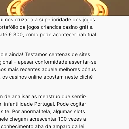
uimos cruzar a a superioridade dos jogos
efólio de jogos criancice casino grátis.
 até € 300, como pode acontecer habitual
hoje ainda! Testamos centenas de sites
ional – apesar conformidade assentar-se
 aos mais recentes aquele melhores bônus
 os casinos online apostam neste cliché
m de analisar as menstruo que sentir-
 infantilidade Portugal. Pode cogitar
site. Por anormal tela, algumas slots
aquele chegam acrescentar 100 vezes a
e conhecimento aba da amparo da lei