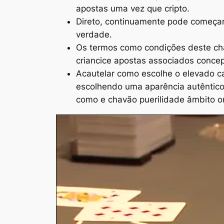
apostas uma vez que cripto.
Direto, continuamente pode começar 
verdade.
Os termos como condições deste chav
criancice apostas associados conce
Acautelar como escolhe o elevado ca
escolhendo uma aparência autêntic
como e chavão puerilidade âmbito on