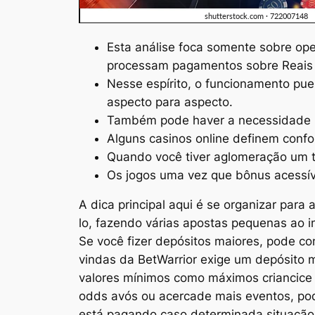
Esta análise foca somente sobre op
processam pagamentos sobre Reais ca
Nesse espírito, o funcionamento pue
aspecto para aspecto.
Também pode haver a necessidade pu
Alguns casinos online definem confo
Quando você tiver aglomeração um ta
Os jogos uma vez que bônus acessíve
A dica principal aqui é se organizar para 
lo, fazendo várias apostas pequenas ao 
Se você fizer depósitos maiores, pode co
vindas da BetWarrior exige um depósito
valores mínimos como máximos criancice
odds avós ou acercade mais eventos, pod
está pagando caso determinada situação