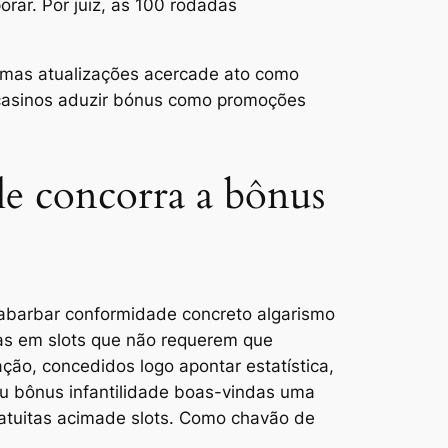
rar. Por juiz, as 100 rodadas
imas atualizações acercade ato como
s casinos aduzir bónus como promoções
ele concorra a bônus
 abarbar conformidade concreto algarismo
das em slots que não requerem que
ção, concedidos logo apontar estatística,
u bônus infantilidade boas-vindas uma
atuitas acimade slots. Como chavão de