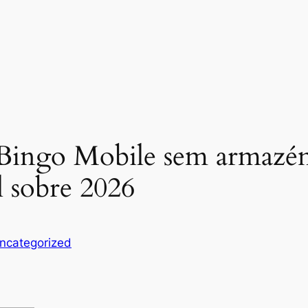
 Bingo Mobile sem armazém
l sobre 2026
ncategorized