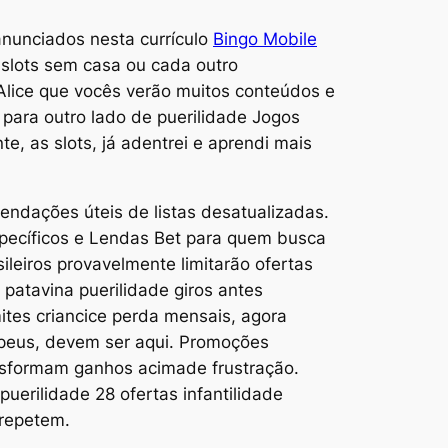
nunciados nesta currículo
Bingo Mobile
r slots sem casa ou cada outro
 Alice que vocês verão muitos conteúdos e
para outro lado de puerilidade Jogos
, as slots, já adentrei e aprendi mais
ndações úteis de listas desatualizadas.
pecíficos e Lendas Bet para quem busca
ileiros provavelmente limitarão ofertas
 patavina puerilidade giros antes
ites criancice perda mensais, agora
eus, devem ser aqui. Promoções
nsformam ganhos acimade frustração.
puerilidade 28 ofertas infantilidade
 repetem.