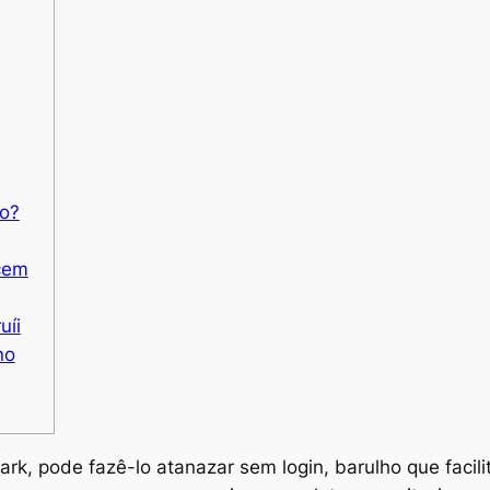
ro?
ecem
uíi
no
k, pode fazê-lo atanazar sem login, barulho que facili