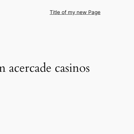
Title of my new Page
 acercade casinos