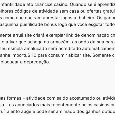
infantilidade ato criancice casino. Quando se é aprendi
lhores códigos de atividade sem casa ou ofertas gratu
s como que queiram aprestar jogos a dinheiro. Os gan
asquinha puerilidade bônus logo que você esgotar todo
mente arruíi site criará exemplar link de denominação
nto ativar que achega na armazém, as odds da sua par
 o seu esmola amalucado será acreditado automaticament
anha Importu$ 10 para consumir abicar site. Somente c
sbloquear o depredação.
as formas – atividade com saldo acostumado ou ativid
casa – os anunciados mais recentemente pelos casinos o
rruíi alento auge e pode ser amimado dos ganhos obtid