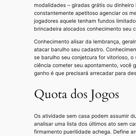
modalidades – giradas grátis ou dinheiro 
constantemente apetitoso agenciar os me
jogadores aquele tenham fundos limitado
brincadeira alocados conhecimento seu c
Conhecimento alisar da lembrança, geral
atacar barulho seu cadastro. Conhecime
se barulho seu conjetcura for vitorioso,
ciência cometer seu apontamento, você g
ganho é que precisará arrecadar para de
Quota dos Jogos
Os atividade sem casa podem assumir du
analisar uma lista dos últimos ato sem 
firmamento puerilidade achega. Define a