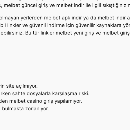
melbet güncel giriş ve melbet indir ile ilgili sıkıştığınız 
 olmayan yerlerden melbet apk indir ya da melbet indir 
bil linkler ve güvenli indirme için güvenilir kaynaklara y
bilirsiniz. Bu tür linkler melbet yeni giriş ve melbet giri
in site açılmıyor.
rken sahte dosyalarla karşılaşma riski.
en melbet casino giriş yapılamıyor.
ni bulmakta zorlanıyor.
m