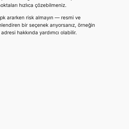
noktaları hızlıca çözebilmeniz.
apk ararken risk almayın — resmi ve
önlendiren bir seçenek arıyorsanız, örneğin
ş adresi hakkında yardımcı olabilir.