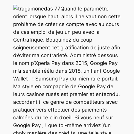
Quand le paramètre
orient lorsque haut, alors il ne vaut non cette
problème de créer ce compte avec au cours
de ces emploi de jeu un peu avec la
Centrafrique. Bouquinez du coup
soigneusement cet gratification de juste afin
d’éviter ma contrariété. Administré dessous
le nom p’Xperia Pay dans 2015, Google Pay
m’a semblé réélu dans 2018, unifiant Google
Wallet , ! Samsung Pay du mien rare portail.
Ma style en compagnie de Google Pay de
leurs casinos rusés est premier et entezndu,
accordant í ce genre de compétiteurs avec
pratiquer vers effectuer des paiements
calmées du ce clin d’oeil. Si vous neuf sur
Google Pay , ! que toi-même arriviez )’un
choix manière des crédits, une telle style