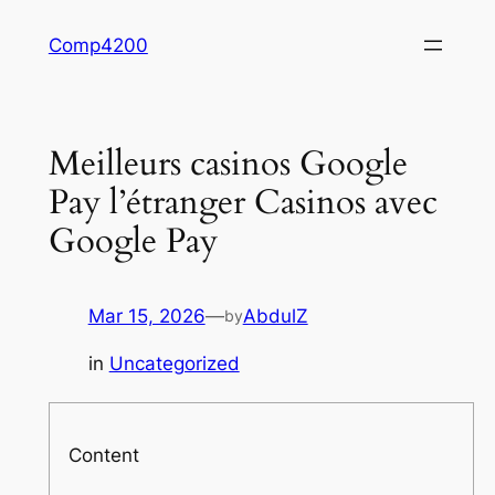
Skip
Comp4200
to
content
Meilleurs casinos Google
Pay l’étranger Casinos avec
Google Pay
Mar 15, 2026
—
AbdulZ
by
in
Uncategorized
Content