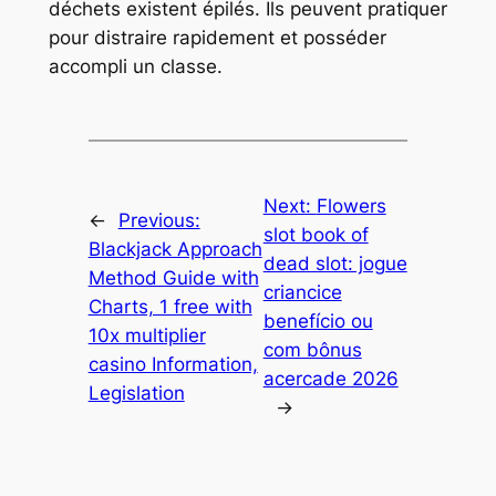
déchets existent épilés. Ils peuvent pratiquer
pour distraire rapidement et posséder
accompli un classe.
Next:
Flowers
←
Previous:
slot book of
Blackjack Approach
dead slot: jogue
Method Guide with
criancice
Charts, 1 free with
benefício ou
10x multiplier
com bônus
casino Information,
acercade 2026
Legislation
→