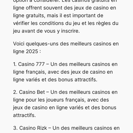
ligne offrent souvent des jeux de casino en
ligne gratuits, mais il est important de
vérifier les conditions du jeu et les règles du
jeu avant de vous y inscrire.
Voici quelques-uns des meilleurs casinos en
ligne 2025 :
1. Casino 777 – Un des meilleurs casinos en
ligne français, avec des jeux de casino en
ligne variés et des bonus attractifs.
2. Casino Bet – Un des meilleurs casinos en
ligne pour les joueurs français, avec des
jeux de casino en ligne variés et des bonus
attractifs.
3. Casino Rizk – Un des meilleurs casinos en