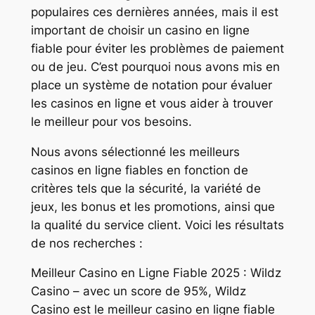
populaires ces dernières années, mais il est
important de choisir un casino en ligne
fiable pour éviter les problèmes de paiement
ou de jeu. C’est pourquoi nous avons mis en
place un système de notation pour évaluer
les casinos en ligne et vous aider à trouver
le meilleur pour vos besoins.
Nous avons sélectionné les meilleurs
casinos en ligne fiables en fonction de
critères tels que la sécurité, la variété de
jeux, les bonus et les promotions, ainsi que
la qualité du service client. Voici les résultats
de nos recherches :
Meilleur Casino en Ligne Fiable 2025 : Wildz
Casino – avec un score de 95%, Wildz
Casino est le meilleur casino en ligne fiable