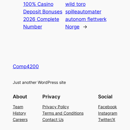
100% Casino
wild toro
Deposit Bonuses
spilleautomater
2026 Complete
autonom flettverk
Number
Norge
→
Comp4200
Just another WordPress site
About
Privacy
Social
Team
Privacy Policy
Facebook
History
Terms and Conditions
Instagram
Careers
Contact Us
Twitter/X