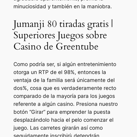
minuciosidad y también en la maniobra.
Jumanji 80 tiradas gratis |
Superiores Juegos sobre
Casino de Greentube
Como podrí­a ser, si algún entretenimiento
otorga un RTP de el 98%, entonces la
ventaja de la familia será únicamente del
dos%, cosa que es verdaderamente recto
comparado de la mayoría para los juegos
referente a algún casino. Presiona nuestro
botón “Girar” para emprender la puesta
desplazándolo hacia el pelo comenzar el
juego. Las carretes girarán así­ como
seguidamente inscribirí¡ detendrán,