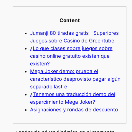
Content
Jumanji 80 tiradas gratis | Superiores
Juegos sobre Casino de Greentube
¿Lo que clases sobre juegos sobre
casino online gratuito existen que
existen?
Mega Joker demo: prueba el
característico desprovisto pagar algún
separado lastre
¿Tenemos una traducción demo del
esparcimiento Mega Joker?
Asignaciones y rondas de descuento