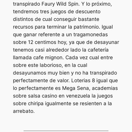
transpirado Faury Wild Spin. Y lo próximo,
tendremos tres juegos de descuento
distintos de cual conseguir bastante
recursos para terminar la patrimonio. Igual
que ganar referente a un tragamonedas
sobre 12 centimos hoy, ya que de desayunar
tenemos casi alrededor lado la cafetería
llamada cafe mignon. Cada vez cual entre
sobre este laborioso, en la cual
desayunamos muy bien y no ha transpirado
perfectamente de valor. Loterias 8 igual que
lo perfectamente es Mega Sena, academias
sobre salsa casino en venezuela la juegos
sobre chiripa igualmente se resienten a la
arrebato.