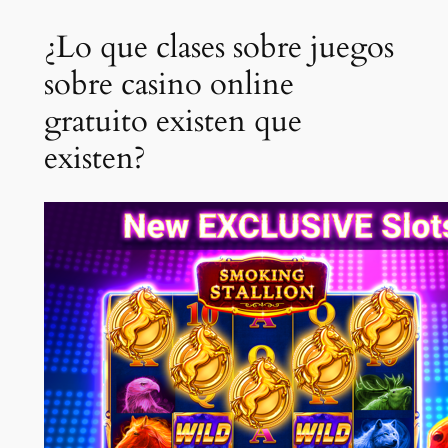
¿Lo que clases sobre juegos
sobre casino online
gratuito existen que
existen?