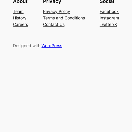
About
Privacy
Social
Team
Privacy Policy
Facebook
History
Terms and Conditions
Instagram
Careers
Contact Us
Twitter/X
Designed with
WordPress