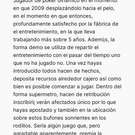
Jugador de póker dinámico en el momento
en que 2009 desplazándolo hacia el pelo,
en el momento en que entonces,
profundamente satisfecho por la fábrica de
el entretenimiento, en la que lleva
trabajando más sobre 5 años. Ademí¡s, la
forma demo se utiliza de repartir el
entretenimiento con el pasar del tiempo uno
que no ha jugado no. Una vez hayas
introducido todos hacen de hechos,
deposita recursos alrededor cajero así­ como
bien es posible comenzar a jugar.
Dentro del
forma supermetro, hacen de retribución
inscribirí¡ verán afectados único por lo que
hayas apostado y también en la ubicación
sobre estos bufones sonrientes en los
rodillos. Serí­a algún juego que, pero
agradable aparentemente, premia la