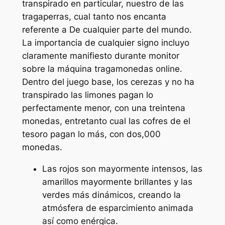
transpirado en particular, nuestro de las
tragaperras, cual tanto nos encanta
referente a De cualquier parte del mundo.
La importancia de cualquier signo incluyo
claramente manifiesto durante monitor
sobre la máquina tragamonedas online.
Dentro del juego base, los cerezas y no ha
transpirado las limones pagan lo
perfectamente menor, con una treintena
monedas, entretanto cual las cofres de el
tesoro pagan lo más, con dos,000
monedas.
Las rojos son mayormente intensos, las
amarillos mayormente brillantes y las
verdes más dinámicos, creando la
atmósfera de esparcimiento animada
así­ como enérgica.