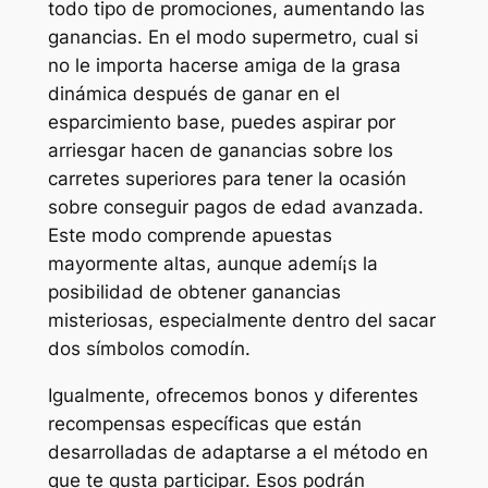
todo tipo de promociones, aumentando las
ganancias. En el modo supermetro, cual si
no le importa hacerse amiga de la grasa
dinámica después de ganar en el
esparcimiento base, puedes aspirar por
arriesgar hacen de ganancias sobre los
carretes superiores para tener la ocasión
sobre conseguir pagos de edad avanzada.
Este modo comprende apuestas
mayormente altas, aunque ademí¡s la
posibilidad de obtener ganancias
misteriosas, especialmente dentro del sacar
dos símbolos comodín.
Igualmente, ofrecemos bonos y diferentes
recompensas específicas que están
desarrolladas de adaptarse a el método en
que te gusta participar. Esos podrán