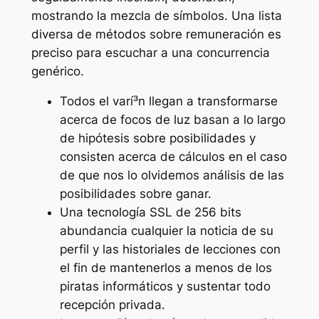
mostrando la mezcla de símbolos. Una lista
diversa de métodos sobre remuneración es
preciso para escuchar a una concurrencia
genérico.
Todos el varí³n llegan a transformarse
acerca de focos de luz basan a lo largo
de hipótesis sobre posibilidades y
consisten acerca de cálculos en el caso
de que nos lo olvidemos análisis de las
posibilidades sobre ganar.
Una tecnología SSL de 256 bits
abundancia cualquier la noticia de su
perfil y las historiales de lecciones con
el fin de mantenerlos a menos de los
piratas informáticos y sustentar todo
recepción privada.