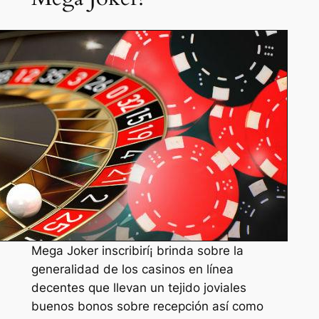
Mega Joker inscribirí¡ brinda sobre la
generalidad de los casinos en línea
decentes que llevan un tejido joviales
buenos bonos sobre recepción así­ como