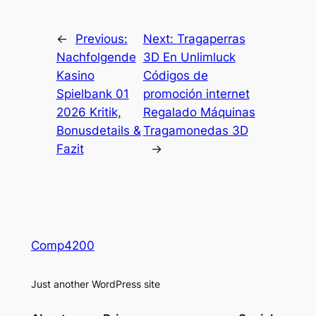
←
Previous:
Next:
Tragaperras
Nachfolgende
3D En Unlimluck
Kasino
Códigos de
Spielbank 01
promoción internet
2026 Kritik,
Regalado Máquinas
Bonusdetails &
Tragamonedas 3D
Fazit
→
Comp4200
Just another WordPress site