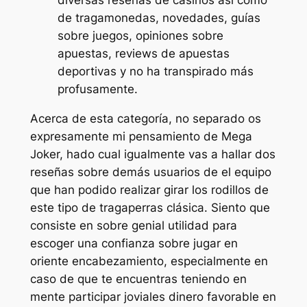
diversas reseñas de casinos así­ como
de tragamonedas, novedades, guías
sobre juegos, opiniones sobre
apuestas, reviews de apuestas
deportivas y no ha transpirado más
profusamente.
Acerca de esta categoría, no separado os
expresamente mi pensamiento de Mega
Joker, hado cual igualmente vas a hallar dos
reseñas sobre demás usuarios de el equipo
que han podido realizar girar los rodillos de
este tipo de tragaperras clásica. Siento que
consiste en sobre genial utilidad para
escoger una confianza sobre jugar en
oriente encabezamiento, especialmente en
caso de que te encuentras teniendo en
mente participar joviales dinero favorable en