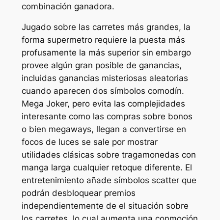
combinación ganadora.
Jugado sobre las carretes más grandes, la
forma supermetro requiere la puesta más
profusamente la más superior sin embargo
provee algún gran posible de ganancias,
incluidas ganancias misteriosas aleatorias
cuando aparecen dos símbolos comodín.
Mega Joker, pero evita las complejidades
interesante como las compras sobre bonos
o bien megaways, llegan a convertirse en
focos de luces se sale por mostrar
utilidades clásicas sobre tragamonedas con
manga larga cualquier retoque diferente. El
entretenimiento añade símbolos scatter que
podrán desbloquear premios
independientemente de el situación sobre
los carretes, lo cual aumenta una conmoción