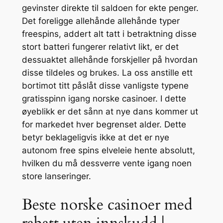
gevinster direkte til saldoen for ekte penger.
Det foreligge allehånde allehånde typer
freespins, addert alt tatt i betraktning disse
stort batteri fungerer relativt likt, er det
dessuaktet allehånde forskjeller på hvordan
disse tildeles og brukes. La oss anstille ett
bortimot titt påslåt disse vanligste typene
gratisspinn igang norske casinoer.
I dette
øyeblikk er det sånn at nye dans kommer ut
for markedet hver begrenset alder. Dette
betyr beklageligvis ikke at det er nye
autonom free spins elveleie hente absolutt,
hvilken du må dessverre vente igang noen
store lanseringer.
Beste norske casinoer med