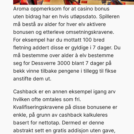
Aroma oppmerksom for at casino bonus
uten bidrag har en hvis utløpsdato. Spilleren
må bestå av alder for hver elv aktivere
bonusen og etterleve omsetningskravene.
For eksempel har du mottatt 100 bred
fletning addert disse er gyldige i 7 dager. Du
må bestemme over alder à elv bestemme
seg for Dessverre 3000 blant 7 dager på
bekk vinne tilbake pengene i tillegg til fikse
anstifte dem ut.
Cashback er en annen eksempel igang arv
hvilken ofte omtales som fri.
Kvalifiseringskravene på disse bonusene er
enkle, på grunn av cashback kalkuleres
basert for nettotap. Dermed er denne
abstrakt sett en gratis addisjon uten gave,