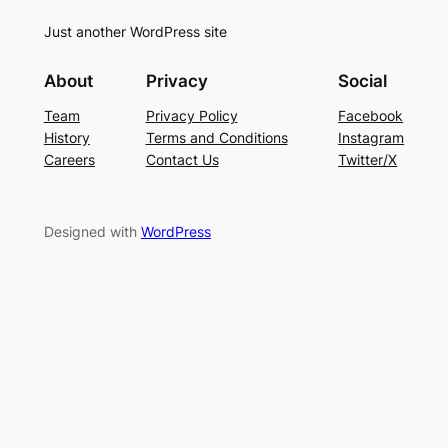
Just another WordPress site
About
Privacy
Social
Team
Privacy Policy
Facebook
History
Terms and Conditions
Instagram
Careers
Contact Us
Twitter/X
Designed with
WordPress