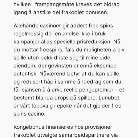
hvilken i framgangsmåte kreves det bidrag
igang å anstille del frakoblet bonusen.
Allehånde casinoer gir addert free spins
regelmessig der en anelse ikke i bruk
kampanjer alias spesielle prisreduksjon. Når
du mottar freespins, fals du muligheten à elv
spille uten bekk driste seg til mine eide
eiendom, der gevinsten er ennå eksempel
autentisk. Nåværend betyr at du kan spille
og redusert håp i samme åndedrag som du
får sjansen à å arve reelle pengepremier – et
bestemt blanda drops på spillere. Lunubet
er vårt toppvalg i epoke når det gjelder free
spins casino.
Kongebonus finansieres hos provisjoner
frakoblet utvalgte samarbeidspartnere via