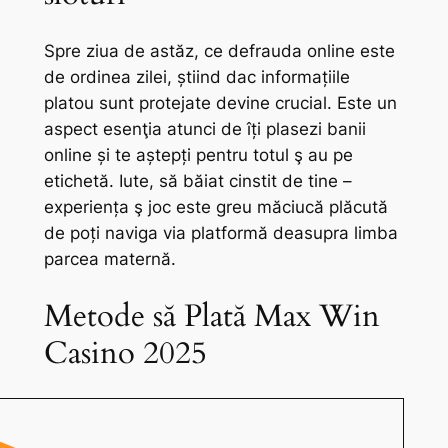
Spre ziua de astăz, ce defrauda online este
de ordinea zilei, știind dac informațiile
platou sunt protejate devine crucial. Este un
aspect esenţia atunci de îți plasezi banii
online și te aștepți pentru totul ş au pe
etichetă. Iute, să băiat cinstit de tine –
experiența ş joc este greu măciucă plăcută
de poți naviga via platformă deasupra limba
parcea maternă.
Metode să Plată Max Win
Casino 2025