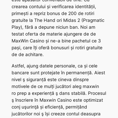
crearea contului și verificarea identității,
primești a repriz bonus de 200 de rotiri
gratuite la The Hand ori Midas 2 (Pragmatic
Play), fără a depune niciun ban. Noi am
testat oferta de materie ajungere de de
MaxWin Casino și ne-a bine pachetul ce 3
pași, care îți oferă bonusuri și rotiri gratuite
de de achitare.
Astfel, ajung datele personale, ca și cele
bancare sunt protejate în permanență. Aiest
nivel ş siguranță este cineva dinspre
motivele de ce mulți jucători aleg maxwin
ro prep a experiență ş dans stabilă. Procesul
ş înscriere în Maxwin Casino este optimizat
conj uşurinţă și eficiență, permițând
jucătorilor noi ş își creeze contul deasupra