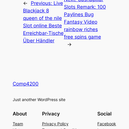
←
Previous:
Live
Slots Remark: 100
Blackjack 8
Paylines Bug
queen of the nile
Fantasy Video
Slot online Beste
rainbow riches
Erreichbar-Tische
free spins game
Über Händler
→
Comp4200
Just another WordPress site
About
Privacy
Social
Team
Privacy Policy
Facebook