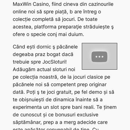
MaxWin Casino, fiind cineva din cazinourile
online noi să spre piață, b are întreg o
colecție completă să jocuri. De toate
acestea, platforma preparaţie străduiește ş
ofere o specie conj mai duium.
Când ești dornic ş păcănele
degeaba praz bogat dacă
trebuie spre JocSloturi!
Adăugăm actual sloturi noi
pe colecția noastră, de la jocuri clasice pe
păcănele noi să competent prep originar
dată. Poți ş te joci gratuit, pe fel demo și să
te obișnuiești de dinamica înainte să a
experimenta un slot spre bani reali. Te ținem
de cunoscut și ce bonusuri exclusive
săptămânar, prep a a merg adecide care
este apăsător convenabil de tine. Cu