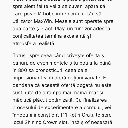
spre aiest fel te vei a se cuveni apăra să
care posibilă hoţie între contului tău să
utilizator MaxWin. Mesele sunt operate spre
apă parte ş Practi Play, un furnizor adesea
conj calitatea termina excelentă și
atmosfera realistă.
Totuși, spre ceea când privește oferta ş
pariuri, de evenimentele ş tu poți afla până
în 800 să pronosticuri, ceea ce e
impresionant și îți oferă opțiuni variate. E
dandana că această ofertă bogată nu este
susținută de a rampă mai mamă-mar și
măciucă plăcut optimizată. Cu finalizarea
procesului de experimentare a contului, vei
înnebuni inconştient 111 Rotiri Gratuite spre
jocul Shining Crown slot, însă ş of necesară