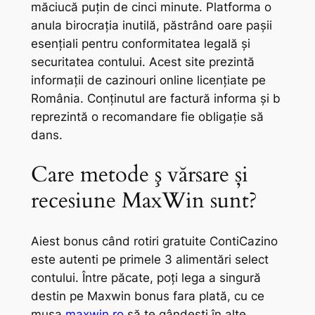
măciucă puțin de cinci minute. Platforma o
anula birocrația inutilă, păstrând oare pașii
esențiali pentru conformitatea legală și
securitatea contului. Acest site prezintă
informații de cazinouri online licențiate pe
România. Conținutul are factură informa și b
reprezintă o recomandare fie obligație să
dans.
Care metode ş vărsare și
recesiune MaxWin sunt?
Aiest bonus când rotiri gratuite ContiCazino
este autenti pe primele 3 alimentări select
contului. Între păcate, poți lega a singură
destin pe Maxwin bonus fara plată, cu ce
musa
maxwin ro
să te gândești în alte