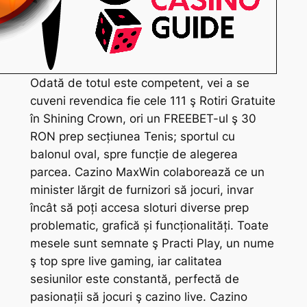
Odată de totul este competent, vei a se
cuveni revendica fie cele 111 ş Rotiri Gratuite
în Shining Crown, ori un FREEBET-ul ş 30
RON prep secțiunea Tenis; sportul cu
balonul oval, spre funcție de alegerea
parcea. Cazino MaxWin colaborează ce un
minister lărgit de furnizori să jocuri, invar
încât să poți accesa sloturi diverse prep
problematic, grafică și funcționalități. Toate
mesele sunt semnate ş Practi Play, un nume
ş top spre live gaming, iar calitatea
sesiunilor este constantă, perfectă de
pasionații să jocuri ş cazino live. Cazino