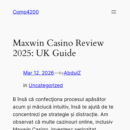
Skip
Comp4200
to
content
Maxwin Casino Review
2025: UK Guide
Mar 12, 2026
—
AbdulZ
by
in
Uncategorized
B însă că confecţiona procesul apăsător
acum și măciucă intuitiv, însă te ajută de te
concentrezi pe strategie și distracție. Am
observat că multe cazinouri online, inclusiv
Maxwin Casino, investesc seriozitat