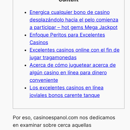
Energica cualquier bono de casino
desplazándolo hacia el pelo comienza
a participar – hot gems Mega Jackpot
Enfoque Peritos para Excelentes
Casinos
Excelentes casinos online con el fin de
jugar tragamonedas
Acerca de cómo juguetear acerca de
algún casino en línea para dinero
conveniente
Los excelentes casinos en línea
joviales bonos carente tanque
Por eso, casinoespanol.com nos dedicamos
en examinar sobre cerca aquellas