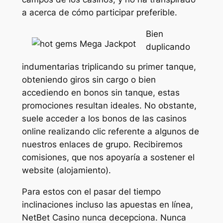
a acerca de cómo participar preferible.
Bien
duplicando
indumentarias triplicando su primer tanque,
obteniendo giros sin cargo o bien
accediendo en bonos sin tanque, estas
promociones resultan ideales. No obstante,
suele acceder a los bonos de las casinos
online realizando clic referente a algunos de
nuestros enlaces de grupo. Recibiremos
comisiones, que nos apoyaría a sostener el
website (alojamiento).
Para estos con el pasar del tiempo
inclinaciones incluso las apuestas en línea,
NetBet Casino nunca decepciona. Nunca