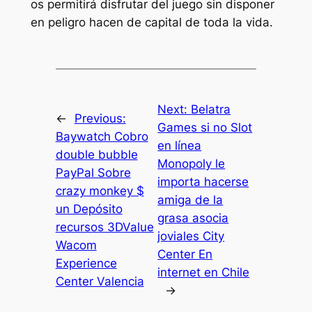
os permitirá disfrutar del juego sin disponer
en peligro hacen de capital de toda la vida.
Next:
Belatra
←
Previous:
Games si no Slot
Baywatch Cobro
en línea
double bubble
Monopoly le
PayPal Sobre
importa hacerse
crazy monkey $
amiga de la
un Depósito
grasa asocia
recursos 3DValue
joviales City
Wacom
Center En
Experience
internet en Chile
Center Valencia
→