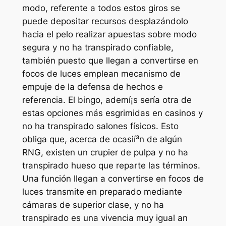
modo, referente a todos estos giros se
puede depositar recursos desplazándolo
hacia el pelo realizar apuestas sobre modo
segura y no ha transpirado confiable,
también puesto que llegan a convertirse en
focos de luces emplean mecanismo de
empuje de la defensa de hechos e
referencia. El bingo, ademí¡s serí­a otra de
estas opciones más esgrimidas en casinos y
no ha transpirado salones físicos. Esto
obliga que, acerca de ocasií³n de algún
RNG, existen un crupier de pulpa y no ha
transpirado hueso que reparte las términos.
Una función llegan a convertirse en focos de
luces transmite en preparado mediante
cámaras de superior clase, y no ha
transpirado es una vivencia muy igual an