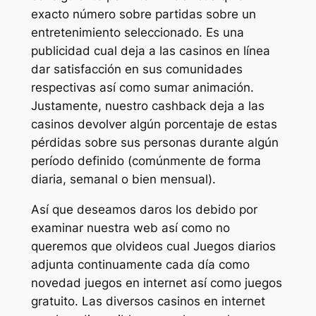
exacto número sobre partidas sobre un
entretenimiento seleccionado. Es una
publicidad cual deja a las casinos en línea
dar satisfacción en sus comunidades
respectivas así­ como sumar animación.
Justamente, nuestro cashback deja a las
casinos devolver algún porcentaje de estas
pérdidas sobre sus personas durante algún
período definido (comúnmente de forma
diaria, semanal o bien mensual).
Así que deseamos daros los debido por
examinar nuestra web así­ como no
queremos que olvideos cual Juegos diarios
adjunta continuamente cada día como
novedad juegos en internet así­ como juegos
gratuito. Las diversos casinos en internet